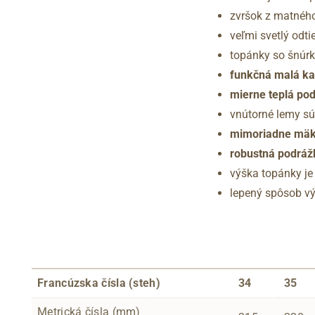
zvršok z matného
veľmi svetlý odt
topánky so šnúr
funkčná malá kap
mierne teplá po
vnútorné lemy sú
mimoriadne mäkk
robustná podráž
výška topánky je
lepený spôsob v
Francúzska čísla (steh)
34
35
Metrická čísla (mm)