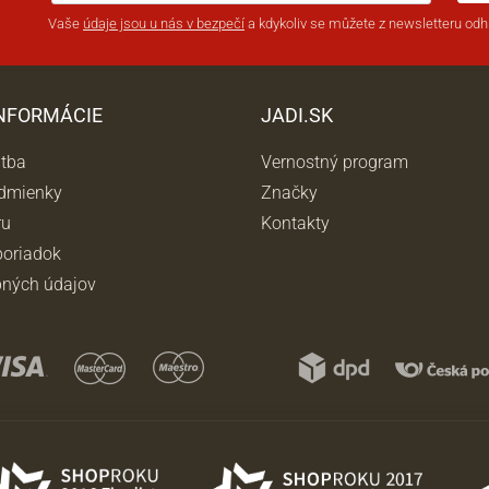
Vaše
údaje jsou u nás v bezpečí
a kdykoliv se můžete z newsletteru odhl
INFORMÁCIE
JADI.SK
atba
Vernostný program
dmienky
Značky
ru
Kontakty
oriadok
ných údajov