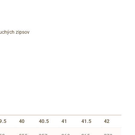
uchých zipsov
9.5
40
40.5
41
41.5
42