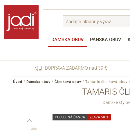
DÁMSKA OBUV
PÁNSKA OBUV
DOPRAVA ZADARMO nad 39 €
Úvod
/
Dámska obuv
/
Členková obuv
/
Tamaris členková obuv 
TAMARIS ČL
Zabudnuté heslo
Dámske štýlov
Registrácia
POSLEDNÁ ŠANCA
ZĽAVA 50 %