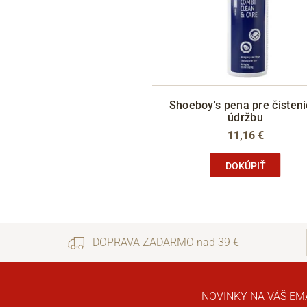
Shoeboy's pena pre čisteni
údržbu
11,16 €
DOKÚPIŤ
DOPRAVA ZADARMO nad 39 €
NOVINKY NA VÁŠ EM