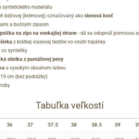
 syntetického materiálu
ieň béžovej (krémovej) označovaný ako
slonová kosť
kami a bočným zipsom
sička na zips na vonkajšej strane
- dá sa odopnúť pomocou s
dšívka
z krátkej vlasovej textilie vo vnútri topánky
 zo syntetiky
á stielka z pamäťovej peny
ka
s vysokým obsahom latexu
 19 cm (bez podrážky)
ýroby
Tabuľka veľkostí
36
37
37.5
38
38.5
39
3