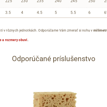
225
230
235
240
245
250
2
3.5
4
4.5
5
5.5
6
6
ľkostí v rôznych jednotkách. Odporúčame Vám zmerať si nohu v
milimet
e a rozmery obuvi
.
Odporúčané príslušenstvo