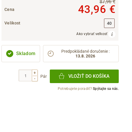
87,96 €
43,96 €
Cena
Velikost
40
Ako vybrať veľkosť
Predpokládané doručenie
:
Skladom
13.8. 2026
+
VLOŽIŤ DO KOŠÍKA
Pár
-
Potrebujete poradiť?
Spýtajte sa nás.