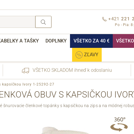
+421
221 
Po - Pia: 8
KABELKY A TAŠKY
DOPLNKY
VŠETKO ZA 40 €
VŠETKO 
ZĽAVY
VŠETKO SKLADOM ihneď k odoslaniu
s kapsičkou Ivory 1-25292-27
ENKOVÁ OBUV S KAPSIČKOU IVORY
é šnurovacie členkové topánky s kapsičkou na zips a na módnej robus
nebo přihlášení
Cez Facebook