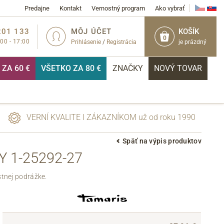
Predajne
Kontakt
Vernostný program
Ako vybrať
201 133
MÔJ ÚČET
KOŠÍK
0
:00 - 17:00
Prihlásenie
/
Registrácia
je prázdný
ZA 60 €
VŠETKO ZA 80 €
ZNAČKY
NOVÝ TOVAR
VERNÍ KVALITE I ZÁKAZNÍKOM už od roku 1990
Späť na výpis produktov
 1-25292-27
PRIHLÁSIŤ
tnej podrážke.