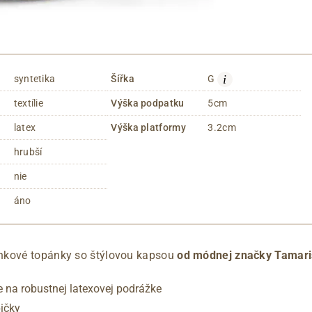
i
syntetika
Šířka
G
textílie
Výška podpatku
5cm
latex
Výška platformy
3.2cm
hrubší
nie
áno
nkové topánky so štýlovou kapsou
od módnej značky Tamari
 na robustnej latexovej podrážke
pičky