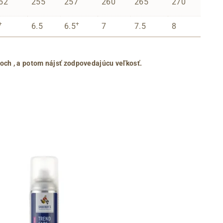
52
255
257
260
265
270
+
+
6.5
6.5
7
7.5
8
roch
, a potom nájsť zodpovedajúcu veľkosť.