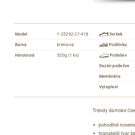
Model
1-25292-27-418
Svršek
Barva
krémová
Podšívka
Hmotnost
520g (1 ks)
Podešev
Dezén podešve
Membrána
Vyteplení
Trendy dámske čle
pohodlné nosenie
hranatejší tvar š