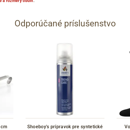
e a rozmery obuvi
.
Odporúčané príslušenstvo
2 cm
Shoeboy's prípravok pre syntetické
Vo