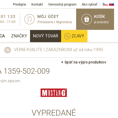
Predajne
Kontakt
Vernostný program
Ako vybrať
201 133
MÔJ ÚČET
KOŠÍK
0
:00 - 17:00
Prihlásenie
/
Registrácia
je prázdný
CA
ZNAČKY
NOVÝ TOVAR
ZĽAVY
VERNÍ KVALITE I ZÁKAZNÍKOM už od roku 1990
Späť na výpis produktov
1359-502-009
PRIHLÁSIŤ
nným zipsom.
VYPREDANÉ