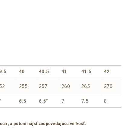
9.5
40
40.5
41
41.5
42
52
255
257
260
265
270
+
+
6.5
6.5
7
7.5
8
roch
, a potom nájsť zodpovedajúcu veľkosť.