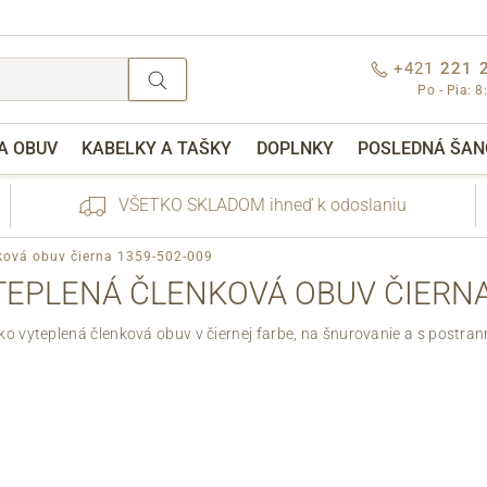
+421
221 
Po - Pia: 8
A OBUV
KABELKY A TAŠKY
DOPLNKY
POSLEDNÁ ŠAN
VŠETKO SKLADOM ihneď k odoslaniu
ková obuv čierna 1359-502-009
EPLENÁ ČLENKOVÁ OBUV ČIERNA 
o vyteplená členková obuv v čiernej farbe, na šnurovanie a s postra
nebo přihlášení
Cez Facebook