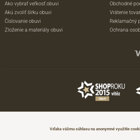
Ako vybrať veľkosť obuvi
Obchodné po
Akú zvoliť šírku obuvi
Vrátenie tova
Číslovanie obuvi
Reklamačný p
Zloženie a materiály obuvi
Ochrana osob
©2026 JADI.sk. Užitie materiálov bez súhlasu nie je možné.
Údaje majú len informatívny charakter a môžu byť zmenené bez predch
Vďaka vášmu súhlasu na anonymné využitie cookie
Technicky zajišťuje
Simplia.cz
.