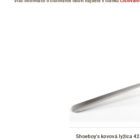
Viac informácií o číslovanie obuvi nájdete v článku
Číslovani
Shoeboy's kovová lyžica 4