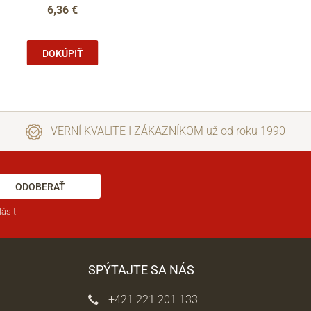
6,36 €
DOKÚPIŤ
VERNÍ KVALITE I ZÁKAZNÍKOM už od roku 1990
ODOBERAŤ
ásit.
SPÝTAJTE SA NÁS
+421 221 201 133