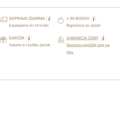
i
i
DOPRAVA
ZDARMA
+ 36 BODOV
Expedujeme do 24 hodín
Registrácia sa vyplatí
i
i
DARČEK
GARANCIA CENY
Vyberte si v košíku darček
Garancia najnižšej ceny na
trhu.