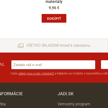
materiály
9,96 €
DOKÚPIŤ
VŠETKO SKLADOM ihneď k odoslaniu
AIL
Vaše
údaje jsou u nás v bezpečí
a kdykoliv se můžete z newsletteru odhl
INFORMÁCIE
JADI.SK
atba
Vernostný program