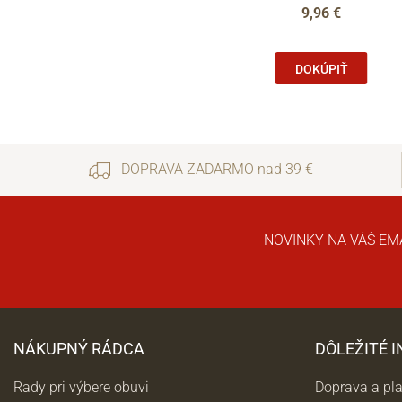
9,96 €
DOKÚPIŤ
DOPRAVA ZADARMO nad 39 €
NOVINKY NA VÁŠ EM
NÁKUPNÝ RÁDCA
DÔLEŽITÉ 
Rady pri výbere obuvi
Doprava a pl