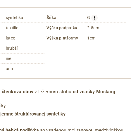
i
syntetika
Šířka
G
textílie
Výška podpatku
2.8cm
latex
Výška platformy
1cm
hrubší
nie
áno
 členková obuv
v ležérnom strihu
od značky Mustang
.
čky
 jemne štruktúrovanej syntetiky
aná hebká podšívka
so vsadenou molitanovou medzivložkou