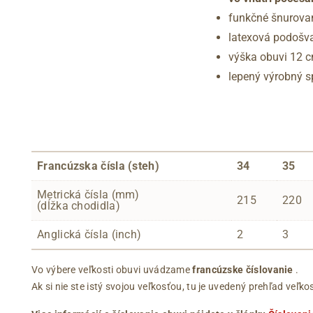
funkčné šnurovan
latexová podošv
výška obuvi 12 
lepený výrobný 
Francúzska čísla (steh)
34
35
Metrická čísla (mm)
215
220
(dĺžka chodidla)
Anglická čísla (inch)
2
3
Vo výbere veľkosti obuvi uvádzame
francúzske číslovanie
.
Ak si nie ste istý svojou veľkosťou, tu je uvedený prehľad ve