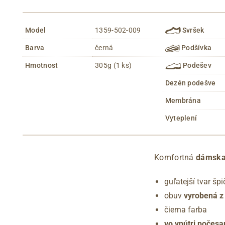
Model
1359-502-009
Svršek
Barva
černá
Podšívka
Hmotnost
305g (1 ks)
Podešev
Dezén podešve
Membrána
Vyteplení
Komfortná
dámska
guľatejší tvar špi
obuv
vyrobená z
čierna farba
vo vnútri počes