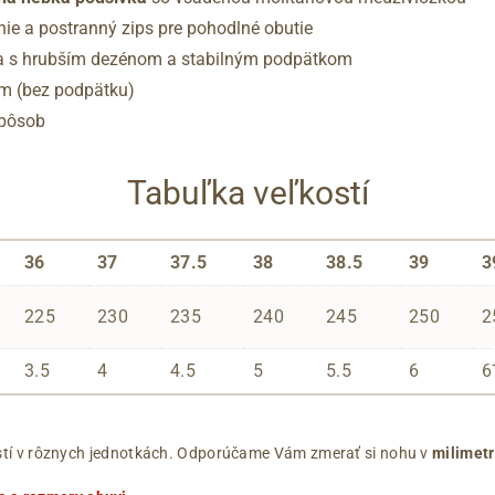
ie a postranný zips pre pohodlné obutie
a s hrubším dezénom a stabilným podpätkom
cm (bez podpätku)
spôsob
Tabuľka veľkostí
36
37
37.5
38
38.5
39
3
225
230
235
240
245
250
2
3.5
4
4.5
5
5.5
6
6
ľkostí v rôznych jednotkách. Odporúčame Vám zmerať si nohu v
milimet