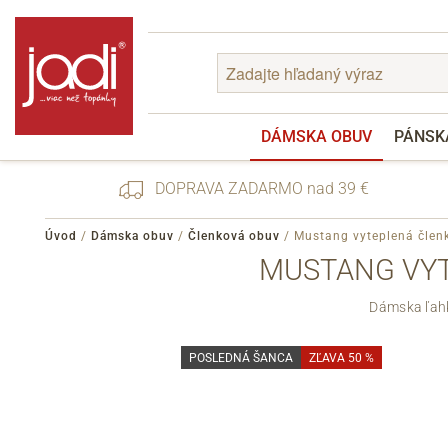
DÁMSKA OBUV
PÁNSK
DOPRAVA ZADARMO nad 39 €
Úvod
/
Dámska obuv
/
Členková obuv
/
Mustang vyteplená člen
MUSTANG VYT
Zabudnuté heslo
Dámska ľahk
Registrácia
POSLEDNÁ ŠANCA
ZĽAVA 50 %