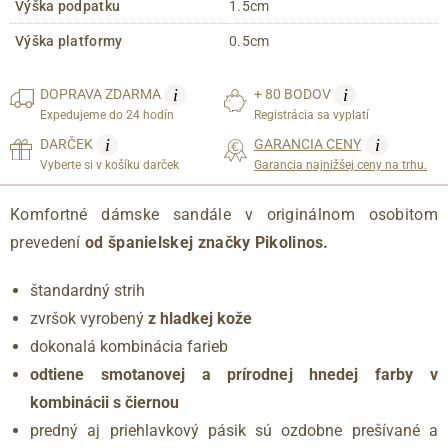
Výška podpatku
1.5cm
Výška platformy
0.5cm
i
i
DOPRAVA
ZDARMA
+ 80 BODOV
Expedujeme do 24 hodín
Registrácia sa vyplatí
i
i
DARČEK
GARANCIA CENY
Vyberte si v košíku darček
Garancia najnižšej ceny na trhu.
Komfortné dámske sandále v originálnom osobitom
prevedení
od španielskej značky Pikolinos.
štandardný strih
zvršok vyrobený
z hladkej kože
dokonalá kombinácia farieb
odtiene smotanovej a prírodnej hnedej farby v
kombinácii s čiernou
predný aj priehlavkový pásik sú ozdobne prešívané a