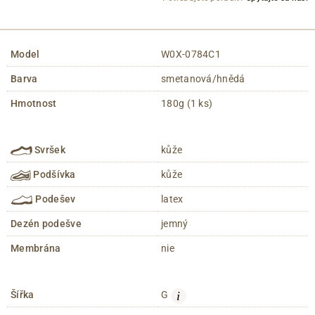
Model
W0X-0784C1
Barva
smetanová/hnědá
Hmotnost
180g (1 ks)
Svršek
kůže
Podšívka
kůže
Podešev
latex
Dezén podešve
jemný
Membrána
nie
i
Šířka
G