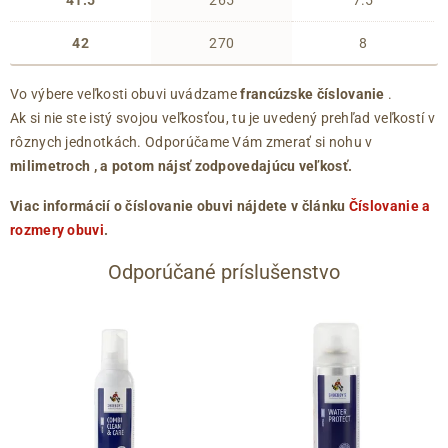
41.5
265
7.5
42
270
8
Vo výbere veľkosti obuvi uvádzame
francúzske číslovanie
.
Ak si nie ste istý svojou veľkosťou, tu je uvedený prehľad veľkostí v
rôznych jednotkách. Odporúčame Vám zmerať si nohu v
milimetroch
, a potom nájsť zodpovedajúcu veľkosť.
Viac informácií o číslovanie obuvi nájdete v článku
Číslovanie a
rozmery obuvi
.
Odporúčané príslušenstvo