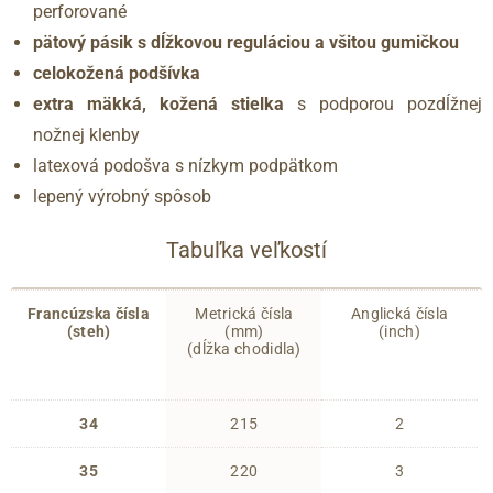
perforované
pätový pásik s dĺžkovou reguláciou a všitou gumičkou
celokožená podšívka
extra mäkká, kožená stielka
s podporou pozdĺžnej
nožnej klenby
latexová podošva s nízkym podpätkom
lepený výrobný spôsob
Tabuľka veľkostí
Francúzska čísla
Metrická čísla
Anglická čísla
(steh)
(mm)
(inch)
(dĺžka chodidla)
34
215
2
35
220
3