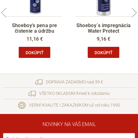
Shoeboy's pena pre
Shoeboy´s impregnácia
čistenie a údržbu
Water Protect
11,16 €
9,16 €
DOKÚPIŤ
DOKÚPIŤ
DOPRAVA ZADARMO nad 39 €
VŠETKO SKLADOM ihneď k odoslaniu
VERNÍ KVALITE I ZÁKAZNÍKOM už od roku 1990
NOVINKY NA VÁŠ EMAIL