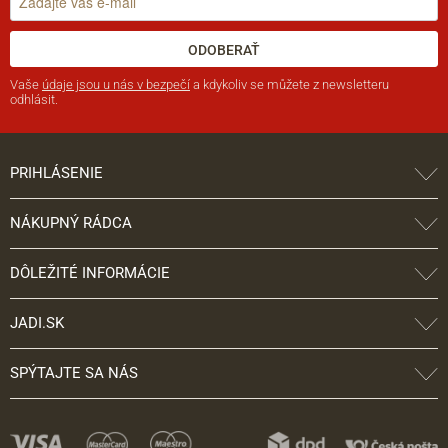
ODOBERAŤ
Vaše
údaje jsou u nás v bezpečí
a kdykoliv se můžete z newsletteru
odhlásit.
PRIHLÁSENIE
NÁKUPNÝ RÁDCA
DÔLEŽITÉ INFORMÁCIE
JADI.SK
SPÝTAJTE SA NÁS