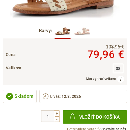
Barvy:
103,96 €
79,96 €
Cena
Velikost
38
Ako vybrať veľkosť
Skladom
U vás
:
12.8. 2026
+
VLOŽIŤ DO KOŠÍKA
-
Potrebujete poradiť?
Spýtajte sa nás.