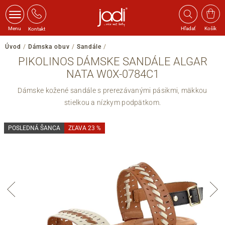
Menu
Hľadať
Košík
Kontakt
Úvod
/
Dámska obuv
/
Sandále
/
PIKOLINOS DÁMSKE SANDÁLE ALGAR
NATA W0X-0784C1
Dámske kožené sandále s prerezávanými pásikmi, mäkkou
stielkou a nízkym podpätkom.
POSLEDNÁ ŠANCA
ZĽAVA 23 %