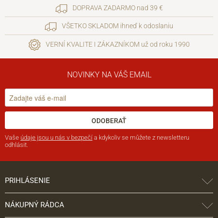
DOPRAVA ZADARMO nad 39 €
VŠETKO SKLADOM ihneď k odoslaniu
VERNÍ KVALITE I ZÁKAZNÍKOM už od roku 1990
NOVINKY NA VÁŠ EMAIL
ODOBERAŤ
Vaše
údaje jsou u nás v bezpečí
a kdykoliv se můžete z newsletteru
odhlásit.
PRIHLÁSENIE
NÁKUPNÝ RÁDCA