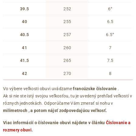
+
39.5
252
6
40
255
6.5
+
40.5
257
6.5
41
260
7
41.5
265
7.5
42
270
8
Vo výbere veľkosti obuvi uvádzame
francúzske číslovanie
.
Ak si nie ste istý svojou veľkosťou, tu je uvedený prehľad veľkostí v
rôznych jednotkách. Odporúčame Vám zmerať si nohu v
milimetroch
, a potom nájsť zodpovedajúcu veľkosť.
Viac informácií o číslovanie obuvi nájdete v článku
Číslovanie a
rozmery obuvi
.