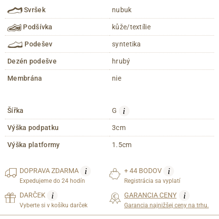
Svršek
nubuk
Podšívka
kůže/textílie
Podešev
syntetika
Dezén podešve
hrubý
Membrána
nie
i
Šířka
G
Výška podpatku
3cm
Výška platformy
1.5cm
i
i
DOPRAVA
ZDARMA
+ 44 BODOV
Expedujeme do 24 hodín
Registrácia sa vyplatí
i
i
DARČEK
GARANCIA CENY
Vyberte si v košíku darček
Garancia najnižšej ceny na trhu.