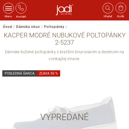
Menu
Hľadať
Košík
Kontakt
Úvod
/
Dámska obuv
/
Poltopánky
/
KACPER MODRÉ NUBUKOVÉ POLTOPÁNKY
2-5237
Dámske kožené poltopánky s kratším šnurovaním a dezénom na
vonkajšej strane.
POSLEDNÁ ŠANCA
ZĽAVA 50 %
VYPREDANÉ