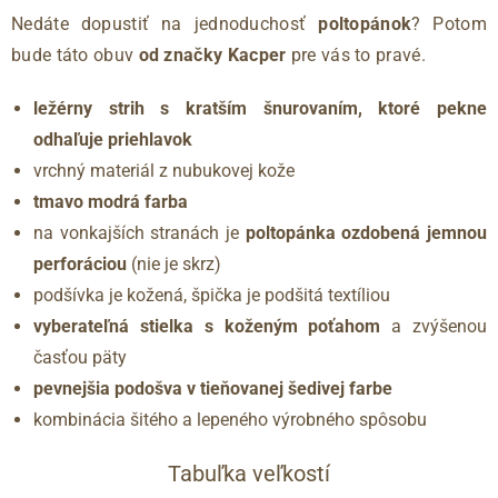
Nedáte dopustiť na jednoduchosť
poltopánok
? Potom
bude táto obuv
od značky Kacper
pre vás to pravé.
ležérny strih s kratším šnurovaním, ktoré pekne
odhaľuje priehlavok
vrchný materiál z nubukovej kože
tmavo modrá farba
na vonkajších stranách je
poltopánka ozdobená jemnou
perforáciou
(nie je skrz)
podšívka je kožená, špička je podšitá textíliou
vyberateľná stielka s koženým poťahom
a zvýšenou
časťou päty
pevnejšia podošva v tieňovanej šedivej farbe
kombinácia šitého a lepeného výrobného spôsobu
Tabuľka veľkostí