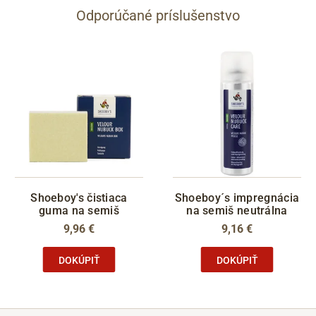
Odporúčané príslušenstvo
Shoeboy's čistiaca
Shoeboy´s impregnácia
guma na semiš
na semiš neutrálna
9,96 €
9,16 €
DOKÚPIŤ
DOKÚPIŤ