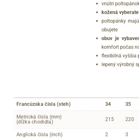
vnútri poltopánok
kožená vyberateľ
poltopánky majú
obujete
obuv je vybav
komfort počas n
flexibilná vyšši
lepený výrobný 
Francúzska čísla (steh)
34
35
Metrická čísla (mm)
215
220
(dĺžka chodidla)
Anglická čísla (inch)
2
3