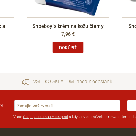
cia
Shoeboy´s krém na kožu čierny
Sho
7,96 €
DOKÚPIŤ
VŠETKO SKLADOM ihneď k odoslaniu
AIL
Vaše
údaje jsou u nás v bezpečí
a kdykoliv se můžete z newsletteru odhl