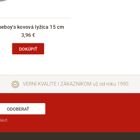
eboy's kovová lyžica 15 cm
3,96 €
DOKÚPIŤ
VERNÍ KVALITE I ZÁKAZNÍKOM už od roku 1990
ODOBERAŤ
ásit.