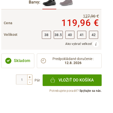
Barvy:
127,96 €
119,96 €
Cena
Velikost
38
38.5
40
41
42
Ako vybrať veľkosť
Predpokládané doručenie
:
Skladom
12.8. 2026
+
VLOŽIŤ DO KOŠÍKA
Pár
-
Potrebujete poradiť?
Spýtajte sa nás.