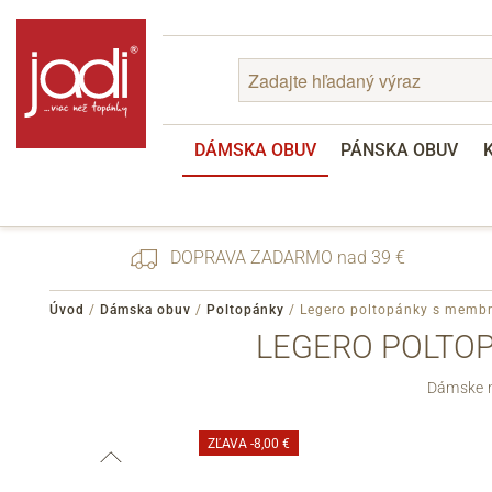
DÁMSKA OBUV
PÁNSKA OBUV
DOPRAVA ZADARMO nad 39 €
Úvod
/
Dámska obuv
/
Poltopánky
/
Legero poltopánky s membr
LEGERO POLTOP
Zabudnuté heslo
Dámske n
Registrácia
ZĽAVA
-8,00 €