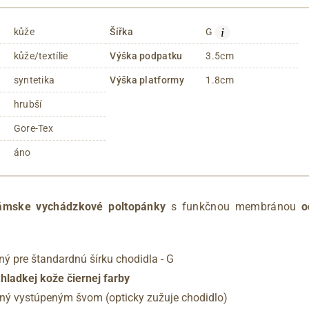
i
kůže
Šířka
G
kůže/textílie
Výška podpatku
3.5cm
syntetika
Výška platformy
1.8cm
hrubší
Gore-Tex
áno
ámske vychádzkové poltopánky
s funkčnou membránou
o
ný pre štandardnú šírku chodidla - G
hladkej kože čiernej farby
ený vystúpeným švom (opticky zužuje chodidlo)