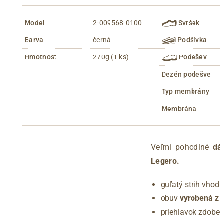
Model
2-009568-0100
Svršek
Barva
černá
Podšívka
Hmotnost
270g (1 ks)
Podešev
Dezén podešve
Typ membrány
Membrána
Veľmi pohodlné
d
Legero.
guľatý strih vhod
obuv
vyrobená z 
priehlavok zdob