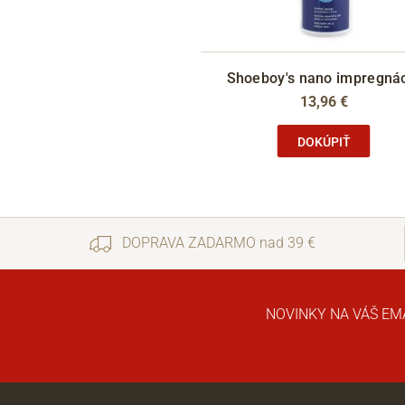
Shoeboy's nano impregná
13,96 €
DOKÚPIŤ
DOPRAVA ZADARMO nad 39 €
NOVINKY NA VÁŠ EM