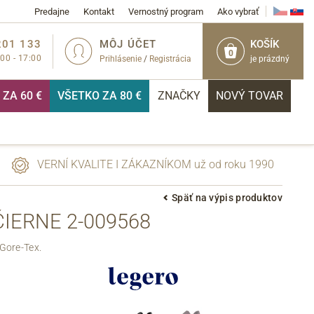
Predajne
Kontakt
Vernostný program
Ako vybrať
201 133
MÔJ ÚČET
KOŠÍK
0
:00 - 17:00
Prihlásenie
/
Registrácia
je prázdný
ZA 60 €
VŠETKO ZA 80 €
ZNAČKY
NOVÝ TOVAR
VERNÍ KVALITE I ZÁKAZNÍKOM už od roku 1990
Späť na výpis produktov
IERNE 2-009568
PRIHLÁSIŤ
Gore-Tex.