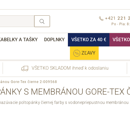
+421
221 
Po - Pia: 8
KABELKY A TAŠKY
DOPLNKY
VŠETKO ZA 40 €
VŠETKO 
ZĽAVY
VŠETKO SKLADOM ihneď k odoslaniu
ánou Gore-Tex čierne 2-009568
ÁNKY S MEMBRÁNOU GORE-TEX Č
azúvacie poltopánky čiernej farby s vodonepriepustnou membránou 
nebo přihlášení
Cez Facebook