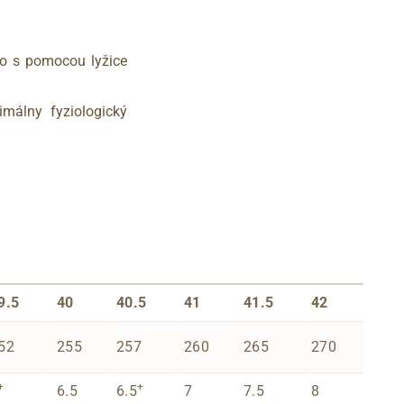
o s pomocou lyžice
timálny fyziologický
9.5
40
40.5
41
41.5
42
52
255
257
260
265
270
+
+
6.5
6.5
7
7.5
8