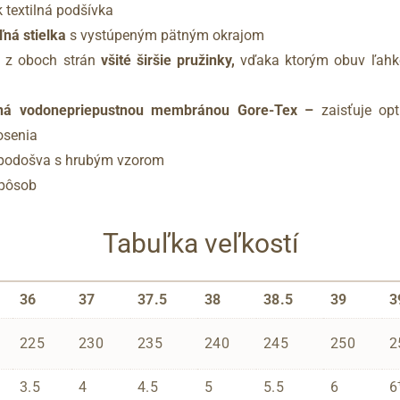
 textilná podšívka
ná stielka
s vystúpeným pätným okrajom
 z oboch strán
všité širšie pružinky,
vďaka ktorým obuv ľahk
ená vodonepriepustnou membránou Gore-Tex –
zaisťuje op
osenia
a podošva s hrubým vzorom
spôsob
Tabuľka veľkostí
36
37
37.5
38
38.5
39
3
225
230
235
240
245
250
2
3.5
4
4.5
5
5.5
6
6