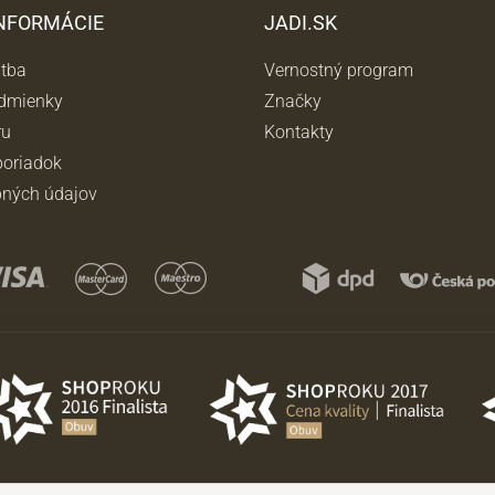
INFORMÁCIE
JADI.SK
atba
Vernostný program
dmienky
Značky
ru
Kontakty
oriadok
ných údajov