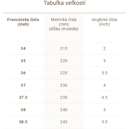
Tabuľka veľkostí
Francúzska čísla
Metrická čísla
Anglická čísla
(steh)
(mm)
(inch)
(dĺžka chodidla)
34
215
2
35
220
3
36
225
3.5
37
230
4
37.5
235
4.5
38
240
5
38.5
245
5.5