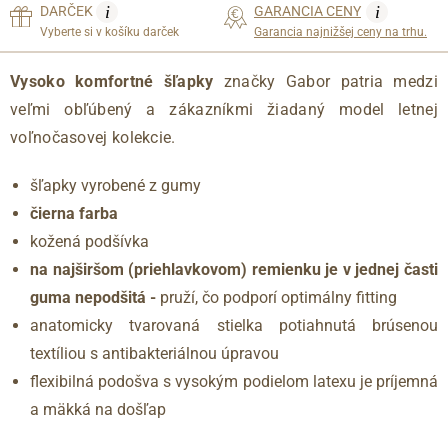
i
i
DARČEK
GARANCIA CENY
Vyberte si v košíku darček
Garancia najnižšej ceny na trhu.
Vysoko komfortné šľapky
značky Gabor patria medzi
veľmi obľúbený a zákazníkmi žiadaný model letnej
voľnočasovej kolekcie.
šľapky vyrobené z gumy
čierna farba
kožená podšívka
na najširšom (priehlavkovom) remienku je v jednej časti
guma nepodšitá -
pruží, čo podporí optimálny fitting
anatomicky tvarovaná stielka potiahnutá brúsenou
textíliou s antibakteriálnou úpravou
flexibilná podošva s vysokým podielom latexu je príjemná
a mäkká na došľap