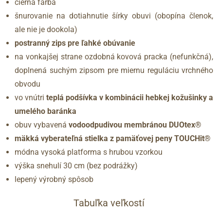
čierna farba
šnurovanie na dotiahnutie šírky obuvi (obopína členok,
ale nie je dookola)
postranný zips pre ľahké obúvanie
na vonkajšej strane ozdobná kovová pracka (nefunkčná),
doplnená suchým zipsom pre miernu reguláciu vrchného
obvodu
vo vnútri
teplá podšívka v kombinácii hebkej kožušinky a
umelého baránka
obuv vybavená
vodoodpudivou membránou DUOtex®
mäkká vyberateľná stielka z pamäťovej peny TOUCHit®
módna vysoká platforma s hrubou vzorkou
výška snehulí 30 cm (bez podrážky)
lepený výrobný spôsob
Tabuľka veľkostí