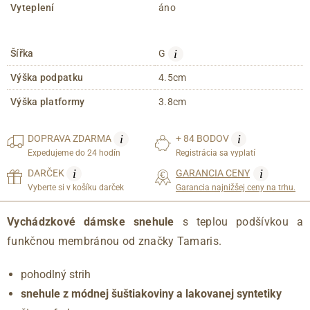
Vyteplení
áno
i
Šířka
G
Výška podpatku
4.5cm
Výška platformy
3.8cm
i
i
DOPRAVA
ZDARMA
+ 84 BODOV
Expedujeme do 24 hodín
Registrácia sa vyplatí
i
i
DARČEK
GARANCIA CENY
Vyberte si v košíku darček
Garancia najnižšej ceny na trhu.
Vychádzkové dámske snehule
s teplou podšívkou a
funkčnou membránou od značky Tamaris.
pohodlný strih
snehule z módnej šuštiakoviny a lakovanej syntetiky