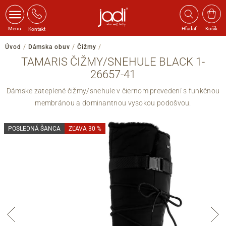
Menu
Hľadať
Košík
Kontakt
Úvod
/
Dámska obuv
/
Čižmy
/
TAMARIS ČIŽMY/SNEHULE BLACK 1-
26657-41
Dámske zateplené čižmy/snehule v čiernom prevedení s funkčnou
membránou a dominantnou vysokou podošvou.
POSLEDNÁ ŠANCA
ZĽAVA 30 %