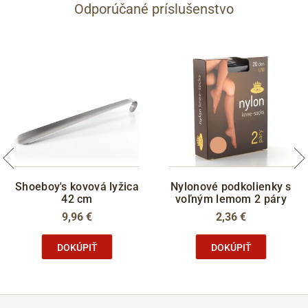
Odporúčané príslušenstvo
Shoeboy's kovová lyžica
Nylonové podkolienky s
42 cm
voľným lemom 2 páry
9,96 €
2,36 €
DOKÚPIŤ
DOKÚPIŤ