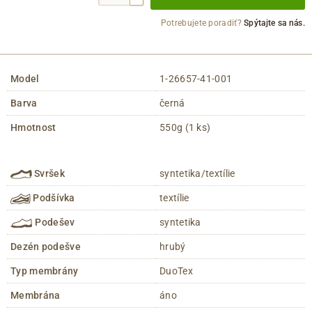
Potrebujete poradiť?
Spýtajte sa nás.
Model
1-26657-41-001
Barva
černá
Hmotnost
550g (1 ks)
Svršek
syntetika/textílie
Podšívka
textílie
Podešev
syntetika
Dezén podešve
hrubý
Typ membrány
DuoTex
Membrána
áno