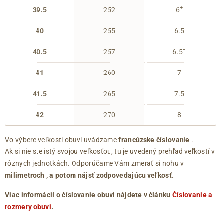
+
39.5
252
6
40
255
6.5
+
40.5
257
6.5
41
260
7
41.5
265
7.5
42
270
8
Vo výbere veľkosti obuvi uvádzame
francúzske číslovanie
.
Ak si nie ste istý svojou veľkosťou, tu je uvedený prehľad veľkostí v
rôznych jednotkách. Odporúčame Vám zmerať si nohu v
milimetroch
, a potom nájsť zodpovedajúcu veľkosť.
Viac informácií o číslovanie obuvi nájdete v článku
Číslovanie a
rozmery obuvi
.