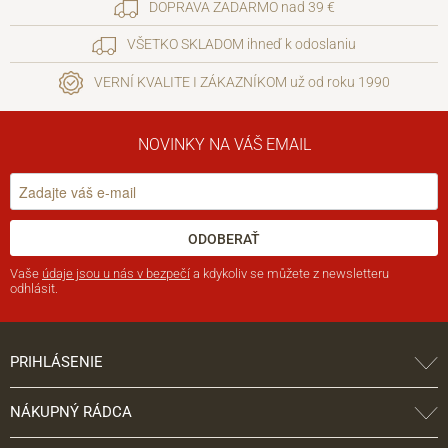
DOPRAVA ZADARMO nad 39 €
VŠETKO SKLADOM ihneď k odoslaniu
VERNÍ KVALITE I ZÁKAZNÍKOM už od roku 1990
NOVINKY NA VÁŠ EMAIL
ODOBERAŤ
Vaše
údaje jsou u nás v bezpečí
a kdykoliv se můžete z newsletteru
odhlásit.
PRIHLÁSENIE
NÁKUPNÝ RÁDCA