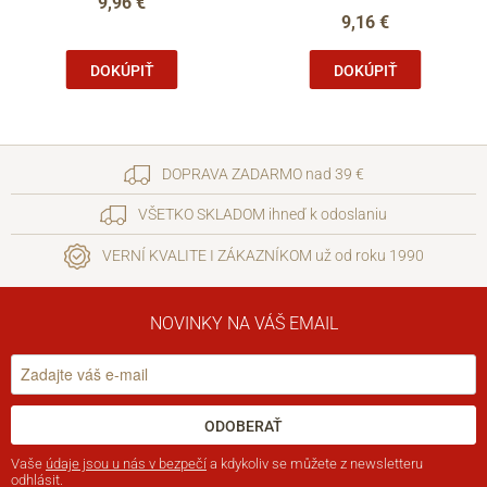
9,96 €
9,16 €
DOKÚPIŤ
DOKÚPIŤ
DOPRAVA ZADARMO nad 39 €
VŠETKO SKLADOM ihneď k odoslaniu
VERNÍ KVALITE I ZÁKAZNÍKOM už od roku 1990
NOVINKY NA VÁŠ EMAIL
ODOBERAŤ
Vaše
údaje jsou u nás v bezpečí
a kdykoliv se můžete z newsletteru
odhlásit.