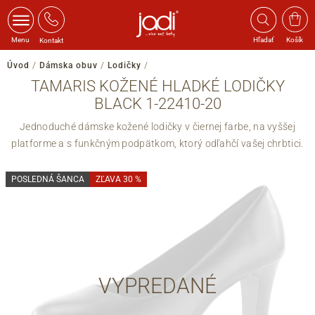
Menu
Hľadať
Košík
Kontakt
Úvod
/
Dámska obuv
/
Lodičky
/
TAMARIS KOŽENÉ HLADKÉ LODIČKY
BLACK 1-22410-20
Jednoduché dámske kožené lodičky v čiernej farbe, na vyššej
platforme a s funkčným podpätkom, ktorý odľahčí vašej chrbtici.
POSLEDNÁ ŠANCA
ZĽAVA 30 %
VYPREDANÉ