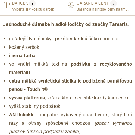
i
i
DARČEK
GARANCIA CENY
Vyberte si v košíku darček
Garancia najnižšej ceny na trhu.
Jednoduché dámske hladké lodičky od značky Tamaris
.
guľatejší tvar špičky - pre štandardnú šírku chodidla
kožený zvršok
čierna farba
vo vnútri mäkká textilná
podšívka z recyklovaného
materiálu
extra mäkká syntetická stielka je podložená pamäťovou
penou - Touch it®
vyššia platforma
, vďaka ktorej neucítite každý kamienok
vyšší, stabilný podpätok
ANTIshokk
- podpätok vybavený absorbérom, ktorý tlmí
rázy a otrasy spôsobené chôdzou
(pozn.: výmenou
plátkov funkcia podpätku zaniká)