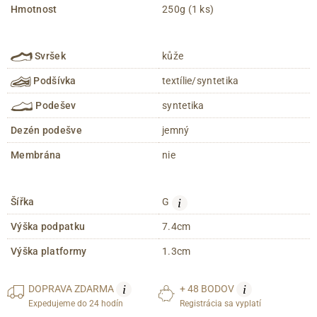
Hmotnost
250g (1 ks)
Svršek
kůže
Podšívka
textílie/syntetika
Podešev
syntetika
Dezén podešve
jemný
Membrána
nie
i
Šířka
G
Výška podpatku
7.4cm
Výška platformy
1.3cm
i
i
DOPRAVA
ZDARMA
+ 48 BODOV
Expedujeme do 24 hodín
Registrácia sa vyplatí