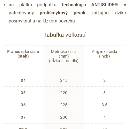
na plátku podpätku
technológia ANTISLIDE®
=
patentovaný
protišmykový prvok
znižujúci riziko
pošmyknutia na klzkom povrchu
Tabuľka veľkostí
Francúzska čísla
Metrická čísla
Anglická čísla
(steh)
(mm)
(inch)
(dĺžka chodidla)
34
215
2
35
220
3
36
225
3.5
37
230
4