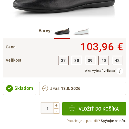
Barvy:
103,96 €
Cena
Velikost
37
38
39
40
42
Ako vybrať veľkosť
Skladom
U vás
:
13.8. 2026
+
VLOŽIŤ DO KOŠÍKA
-
Potrebujete poradiť?
Spýtajte sa nás.