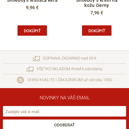
Shoeboy's leštiaca kefa
Shoeboy´s krém na
kožu čierny
9,96 €
7,96 €
DOKÚPIŤ
DOKÚPIŤ
DOPRAVA ZADARMO nad 39 €
VŠETKO SKLADOM ihneď k odoslaniu
VERNÍ KVALITE I ZÁKAZNÍKOM už od roku 1990
NOVINKY NA VÁŠ EMAIL
ODOBERAŤ