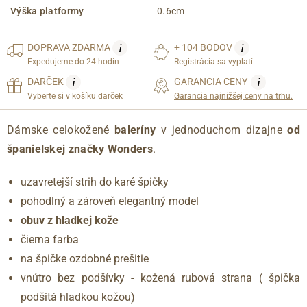
Výška platformy
0.6cm
i
i
DOPRAVA
ZDARMA
+ 104 BODOV
Expedujeme do 24 hodín
Registrácia sa vyplatí
i
i
DARČEK
GARANCIA CENY
Vyberte si v košíku darček
Garancia najnižšej ceny na trhu.
Dámske celokožené
baleríny
v jednoduchom dizajne
od
španielskej značky Wonders
.
uzavretejší strih do karé špičky
pohodlný a zároveň elegantný model
obuv z hladkej kože
čierna farba
na špičke ozdobné prešitie
vnútro bez podšívky - kožená rubová strana ( špička
podšitá hladkou kožou)