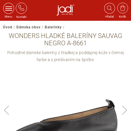
Menu
Hľadať
Košík
Kontakt
Úvod
/
Dámska obuv
/
Balerínky
/
WONDERS HLADKÉ BALERÍNY SAUVAG
NEGRO A-8661
Pohodlné dámske baleríny z hladkej a poddajnej kože v čiernej
farbe a s prešívaním na špičke.