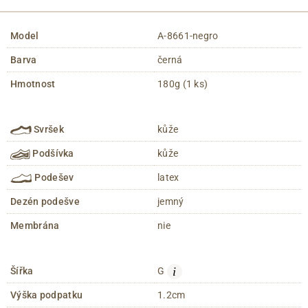
Model
A-8661-negro
Barva
černá
Hmotnost
180g (1 ks)
Svršek
kůže
Podšívka
kůže
Podešev
latex
Dezén podešve
jemný
Membrána
nie
i
Šířka
G
Výška podpatku
1.2cm