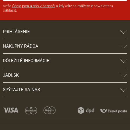
Vaše
údaje jsou u nás v bezpečí
a kdykoliv se můžete z newsletteru
odhlásit.
PRIHLÁSENIE
NÁKUPNÝ RÁDCA
DÔLEŽITÉ INFORMÁCIE
JADI.SK
SPÝTAJTE SA NÁS