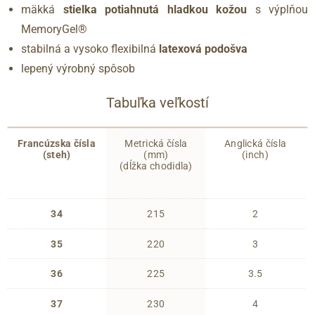
mäkká
stielka potiahnutá hladkou kožou
s výplňou
MemoryGel®
stabilná a vysoko flexibilná
latexová podošva
lepený výrobný spôsob
Tabuľka veľkostí
Francúzska čísla
Metrická čísla
Anglická čísla
(steh)
(mm)
(inch)
(dĺžka chodidla)
34
215
2
35
220
3
36
225
3.5
37
230
4