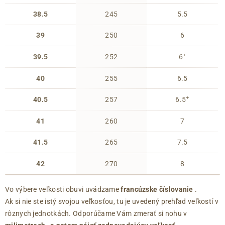
38.5
245
5.5
39
250
6
+
39.5
252
6
40
255
6.5
+
40.5
257
6.5
41
260
7
41.5
265
7.5
42
270
8
Vo výbere veľkosti obuvi uvádzame
francúzske číslovanie
.
Ak si nie ste istý svojou veľkosťou, tu je uvedený prehľad veľkostí v
rôznych jednotkách. Odporúčame Vám zmerať si nohu v