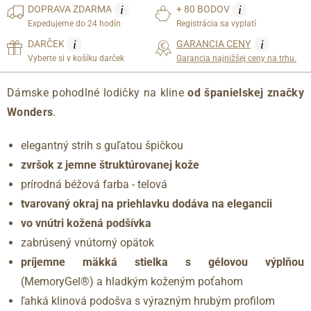
i
i
DOPRAVA
ZDARMA
+ 80 BODOV
Expedujeme do 24 hodín
Registrácia sa vyplatí
i
i
DARČEK
GARANCIA CENY
Vyberte si v košíku darček
Garancia najnižšej ceny na trhu.
Dámske pohodlné lodičky na kline
od španielskej značky
Wonders
.
elegantný strih s guľatou špičkou
zvršok z jemne štruktúrovanej kože
prírodná béžová farba - telová
tvarovaný okraj na priehlavku dodáva na elegancii
vo vnútri kožená podšívka
zabrúsený vnútorný opätok
príjemne mäkká stielka s gélovou výplňou
(MemoryGel®) a hladkým koženým poťahom
ľahká klinová podošva s výrazným hrubým profilom