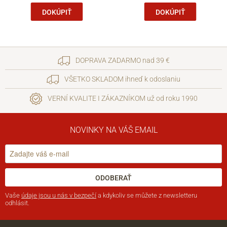
DOKÚPIŤ
DOKÚPIŤ
DOPRAVA ZADARMO nad 39 €
VŠETKO SKLADOM ihneď k odoslaniu
VERNÍ KVALITE I ZÁKAZNÍKOM už od roku 1990
NOVINKY NA VÁŠ EMAIL
ODOBERAŤ
Vaše
údaje jsou u nás v bezpečí
a kdykoliv se můžete z newsletteru
odhlásit.