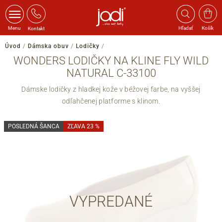
Menu
Hľadať
Košík
Kontakt
Úvod
/
Dámska obuv
/
Lodičky
/
WONDERS LODIČKY NA KLINE FLY WILD
NATURAL C-33100
Dámske lodičky z hladkej kože v béžovej farbe, na vyššej
odľahčenej platforme s klinom.
POSLEDNÁ ŠANCA
ZĽAVA 23 %
VYPREDANÉ