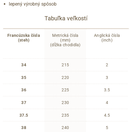
lepený výrobný spôsob
Tabuľka veľkostí
Francúzska čísla
Metrická čísla
Anglická čísla
(steh)
(mm)
(inch)
(dĺžka chodidla)
34
215
2
35
220
3
36
225
3.5
37
230
4
37.5
235
4.5
38
240
5