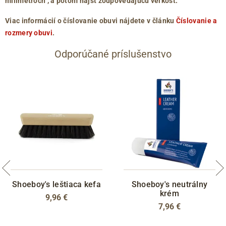
milimetroch
, a potom nájsť zodpovedajúcu veľkosť.
Viac informácií o číslovanie obuvi nájdete v článku
Číslovanie a
rozmery obuvi
.
Odporúčané príslušenstvo
Shoeboy's leštiaca kefa
Shoeboy's neutrálny
krém
9,96 €
7,96 €