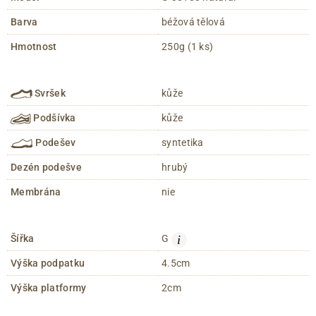
Barva
béžová tělová
Hmotnost
250g (1 ks)
Svršek
kůže
Podšívka
kůže
Podešev
syntetika
Dezén podešve
hrubý
Membrána
nie
i
Šířka
G
Výška podpatku
4.5cm
Výška platformy
2cm