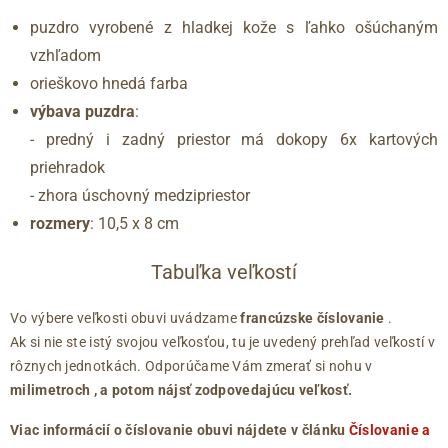
puzdro vyrobené z hladkej kože s ľahko ošúchaným
vzhľadom
orieškovo hnedá farba
výbava puzdra
:
- predný i zadný priestor má dokopy 6x kartových
priehradok
- zhora úschovný medzipriestor
rozmery
: 10,5 x 8 cm
Tabuľka veľkostí
Vo výbere veľkosti obuvi uvádzame
francúzske číslovanie
.
Ak si nie ste istý svojou veľkosťou, tu je uvedený prehľad veľkostí v
rôznych jednotkách. Odporúčame Vám zmerať si nohu v
milimetroch
, a potom nájsť zodpovedajúcu veľkosť.
Viac informácií o číslovanie obuvi nájdete v článku
Číslovanie a