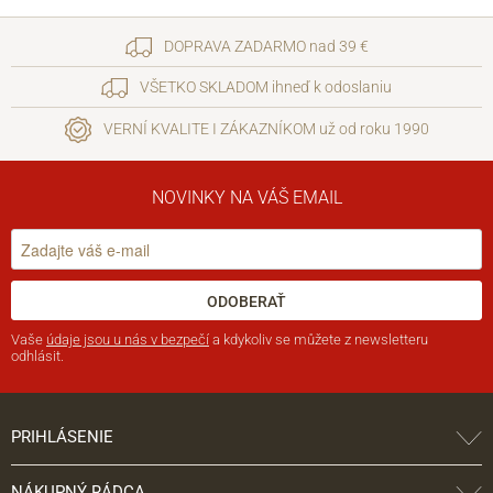
DOPRAVA ZADARMO nad 39 €
VŠETKO SKLADOM ihneď k odoslaniu
VERNÍ KVALITE I ZÁKAZNÍKOM už od roku 1990
NOVINKY NA VÁŠ EMAIL
ODOBERAŤ
Vaše
údaje jsou u nás v bezpečí
a kdykoliv se můžete z newsletteru
odhlásit.
PRIHLÁSENIE
NÁKUPNÝ RÁDCA