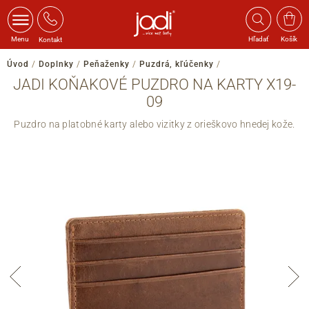
Menu
Hľadať
Košík
Kontakt
Úvod
/
Doplnky
/
Peňaženky
/
Puzdrá, kľúčenky
/
JADI KOŇAKOVÉ PUZDRO NA KARTY X19-
09
Puzdro na platobné karty alebo vizitky z orieškovo hnedej kože.