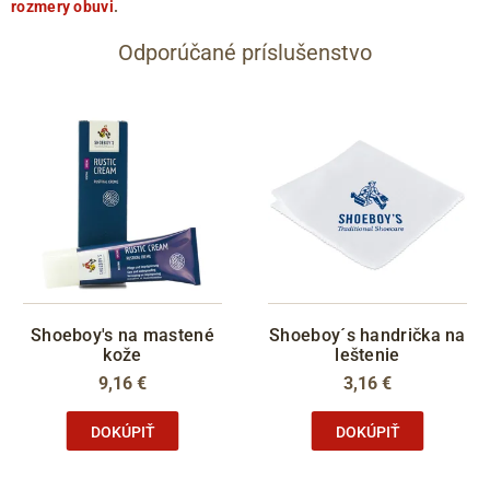
rozmery obuvi
.
Odporúčané príslušenstvo
Shoeboy's na mastené
Shoeboy´s handrička na
kože
leštenie
9,16 €
3,16 €
DOKÚPIŤ
DOKÚPIŤ