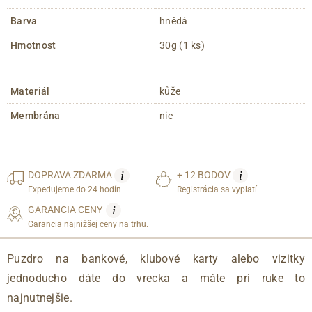
Barva
hnědá
Hmotnost
30g (1 ks)
Materiál
kůže
Membrána
nie
i
i
DOPRAVA
ZDARMA
+ 12 BODOV
Expedujeme do 24 hodín
Registrácia sa vyplatí
i
GARANCIA CENY
Garancia najnižšej ceny na trhu.
Puzdro na bankové, klubové karty alebo vizitky
jednoducho dáte do vrecka a máte pri ruke to
najnutnejšie.