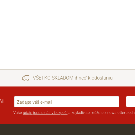
VŠETKO SKLADOM ihneď k odoslaniu
AIL
Vaše
údaje jsou u nás v bezpečí
a kdykoliv se můžete z newsletteru odhl