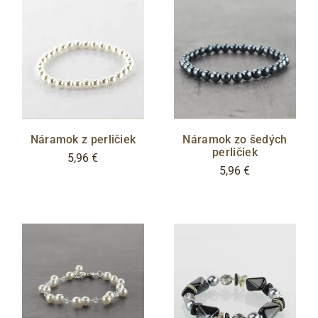
Cez Google
Náramok z perličiek
Náramok zo šedých
perličiek
5,96 €
5,96 €