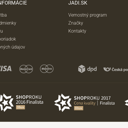
INFORMÁCIE
JADI.SK
atba
Vernostný program
dmienky
Značky
ru
Kontakty
oriadok
ných údajov