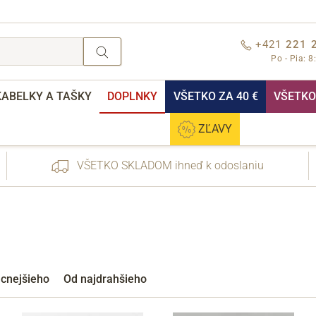
+421
221 
Po - Pia: 8
KABELKY A TAŠKY
DOPLNKY
VŠETKO ZA 40 €
VŠETKO 
ZĽAVY
VŠETKO SKLADOM ihneď k odoslaniu
nebo přihlášení
acnejšieho
Od najdrahšieho
Cez Facebook