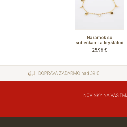
Náramok so
srdiečkami a kryštálmi
25,96 €
DOPRAVA ZADARMO nad 39 €
NOVINKY NA VÁŠ EM