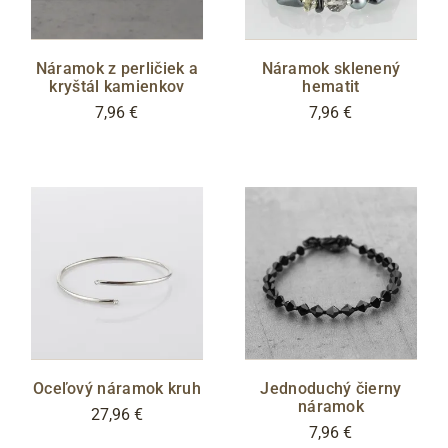
Náramok z perličiek a
Náramok sklenený
kryštál kamienkov
hematit
7,96 €
7,96 €
Oceľový náramok kruh
Jednoduchý čierny
náramok
27,96 €
7,96 €