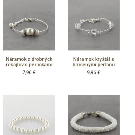
Náramok z drobných
Náramok kryštál s
rokajlov s perličkami
brúsenými perlami
7,96 €
9,96 €