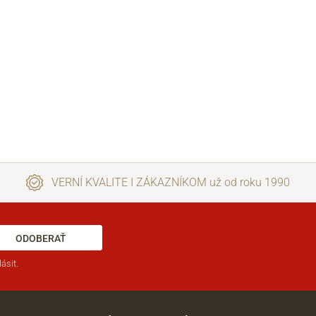
VERNÍ KVALITE I ZÁKAZNÍKOM už od roku 1990
ODOBERAŤ
ásit.