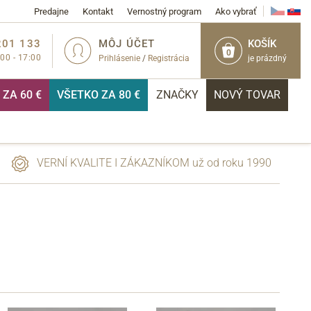
Predajne
Kontakt
Vernostný program
Ako vybrať
201 133
MÔJ ÚČET
KOŠÍK
0
:00 - 17:00
Prihlásenie
/
Registrácia
je prázdný
ZA 60 €
VŠETKO ZA 80 €
ZNAČKY
NOVÝ TOVAR
VERNÍ KVALITE I ZÁKAZNÍKOM už od roku 1990
PRIHLÁSIŤ