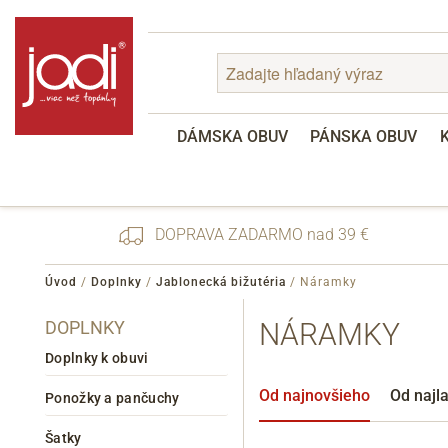
DÁMSKA OBUV
PÁNSKA OBUV
DOPRAVA ZADARMO nad 39 €
Úvod
/
Doplnky
/
Jablonecká bižutéria
/
Náramky
DOPLNKY
NÁRAMKY
Zabudnuté heslo
Registrácia
Doplnky k obuvi
Od najnovšieho
Od najl
Ponožky a pančuchy
Šatky