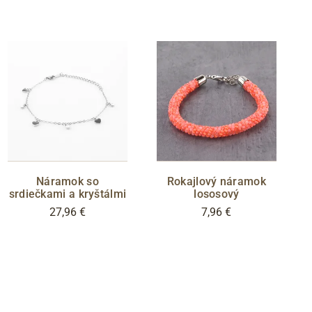
Náramok so
Rokajlový náramok
srdiečkami a kryštálmi
lososový
27,96 €
7,96 €