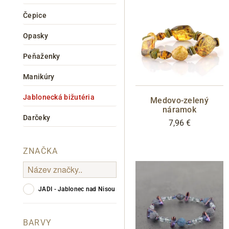
Čepice
Opasky
Peňaženky
Informace o
zpracování osobních údajů
.
Manikúry
Jablonecká bižutéria
Medovo-zelený
náramok
Darčeky
7,96 €
ZNAČKA
JADI - Jablonec nad Nisou
BARVY