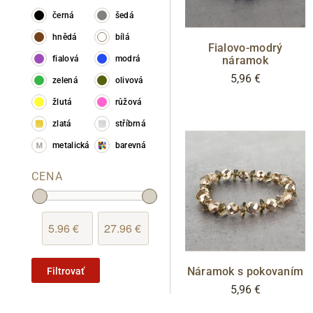
černá
šedá
hnědá
bílá
Fialovo-modrý
náramok
fialová
modrá
5,96 €
zelená
olivová
žlutá
růžová
zlatá
stříbrná
metalická
barevná
CENA
Náramok s pokovaním
Filtrovať
5,96 €