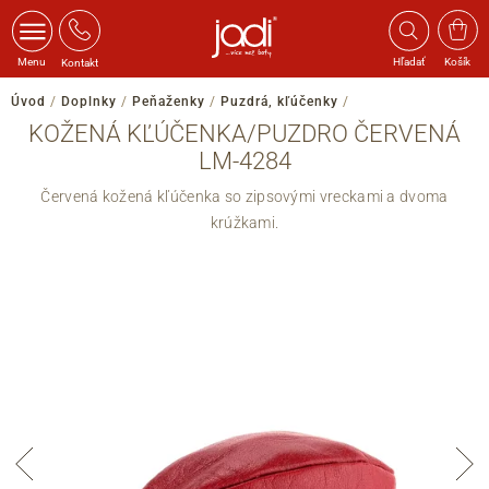
Menu
Hľadať
Košík
Kontakt
Úvod
/
Doplnky
/
Peňaženky
/
Puzdrá, kľúčenky
/
KOŽENÁ KĽÚČENKA/PUZDRO ČERVENÁ
LM-4284
Červená kožená kľúčenka so zipsovými vreckami a dvoma
krúžkami.