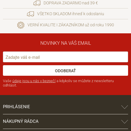
DOPRAVA ZADARMO nad 39 €
VŠETKO SKLADOM ihneď k odoslaniu
VERNÍ KVALITE I ZÁKAZNÍKOM už od roku 1990
NOVINKY NA VÁŠ EMAIL
ODOBERAŤ
Vaše
údaje jsou u nás v bezpečí
a kdykoliv se můžete z newsletteru
odhlásit.
PRIHLÁSENIE
NÁKUPNÝ RÁDCA