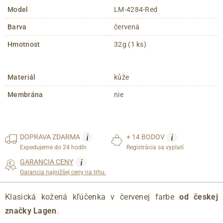
Model
LM-4284-Red
Barva
červená
Hmotnost
32g (1 ks)
Materiál
kůže
Membrána
nie
i
i
DOPRAVA
ZDARMA
+ 14 BODOV
Expedujeme do 24 hodín
Registrácia sa vyplatí
i
GARANCIA CENY
Garancia najnižšej ceny na trhu.
Klasická kožená kľúčenka v červenej farbe
od českej
značky Lagen
.