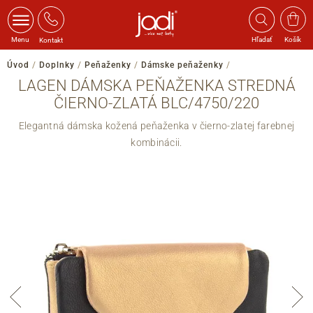
Menu
Hľadať
Košík
Kontakt
Úvod
/
Doplnky
/
Peňaženky
/
Dámske peňaženky
/
LAGEN DÁMSKA PEŇAŽENKA STREDNÁ
ČIERNO-ZLATÁ BLC/4750/220
Elegantná dámska kožená peňaženka v čierno-zlatej farebnej
kombinácii.