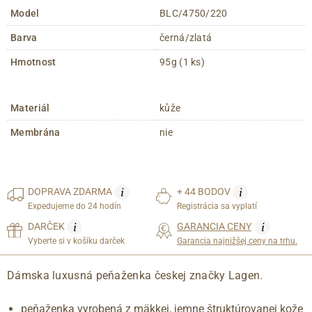
Model
BLC/4750/220
Barva
černá/zlatá
Hmotnost
95g (1 ks)
Materiál
kůže
Membrána
nie
i
i
DOPRAVA
ZDARMA
+ 44 BODOV
Expedujeme do 24 hodín
Registrácia sa vyplatí
i
i
DARČEK
GARANCIA CENY
Vyberte si v košíku darček
Garancia najnižšej ceny na trhu.
Dámska luxusná peňaženka českej značky Lagen.
peňaženka vyrobená z mäkkej, jemne štruktúrovanej kože