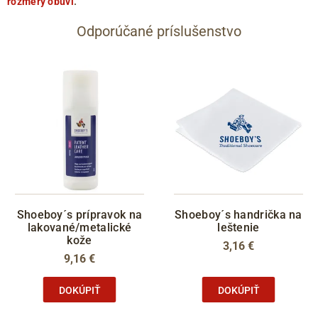
rozmery obuvi
.
Odporúčané príslušenstvo
Shoeboy´s prípravok na
Shoeboy´s handrička na
lakované/metalické
leštenie
kože
3,16 €
9,16 €
DOKÚPIŤ
DOKÚPIŤ