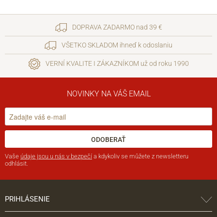
DOPRAVA ZADARMO nad 39 €
VŠETKO SKLADOM ihneď k odoslaniu
VERNÍ KVALITE I ZÁKAZNÍKOM už od roku 1990
NOVINKY NA VÁŠ EMAIL
ODOBERAŤ
Vaše
údaje jsou u nás v bezpečí
a kdykoliv se můžete z newsletteru
odhlásit.
PRIHLÁSENIE