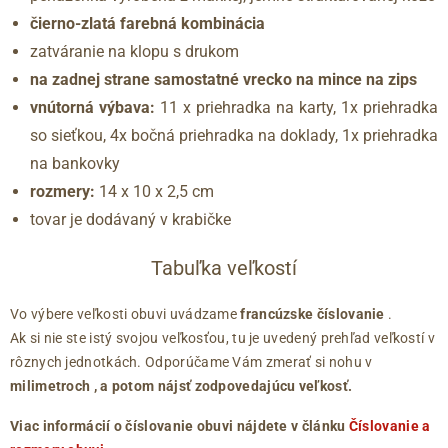
čierno-zlatá farebná kombinácia
zatváranie na klopu s drukom
na zadnej strane
samostatné vrecko
na mince
na zips
vnútorná výbava:
11 x priehradka na karty, 1x priehradka
so sieťkou, 4x bočná priehradka na doklady, 1x priehradka
na bankovky
rozmery:
14 x 10 x 2,5 cm
tovar je dodávaný v krabičke
Tabuľka veľkostí
Vo výbere veľkosti obuvi uvádzame
francúzske číslovanie
.
Ak si nie ste istý svojou veľkosťou, tu je uvedený prehľad veľkostí v
rôznych jednotkách. Odporúčame Vám zmerať si nohu v
milimetroch
, a potom nájsť zodpovedajúcu veľkosť.
Viac informácií o číslovanie obuvi nájdete v článku
Číslovanie a