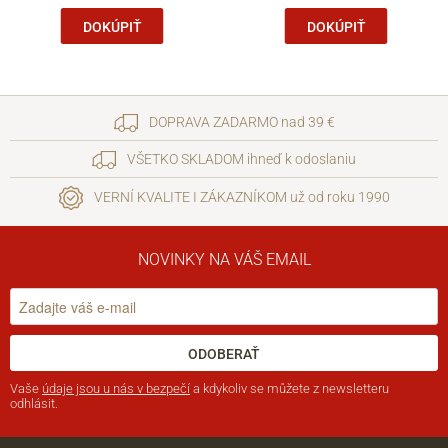
DOKÚPIŤ
DOKÚPIŤ
DOPRAVA ZADARMO nad 39 €
VŠETKO SKLADOM ihneď k odoslaniu
VERNÍ KVALITE I ZÁKAZNÍKOM už od roku 1990
NOVINKY NA VÁŠ EMAIL
ODOBERAŤ
Vaše
údaje jsou u nás v bezpečí
a kdykoliv se můžete z newsletteru
odhlásit.