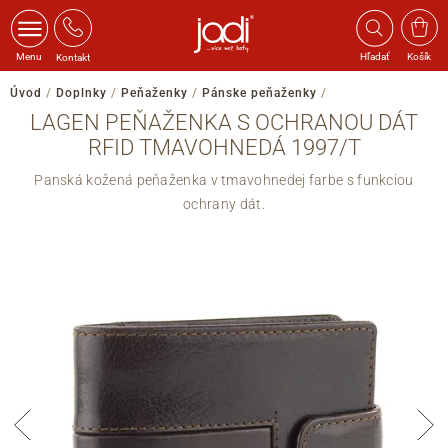
Menu
Hľadať
Košík
Kontakt
Úvod
/
Doplnky
/
Peňaženky
/
Pánske peňaženky
/
LAGEN PEŇAŽENKA S OCHRANOU DÁT
RFID TMAVOHNEDÁ 1997/T
Panská kožená peňaženka v tmavohnedej farbe s funkciou
ochrany dát.