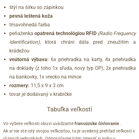
štýl na šírku so zápinkou
pevná leštená koža
tmavohnedá farba
peňaženka
opatrená
technológiou RFID
(Radio Frequency
Identification)
, ktorá chráni dáta pred zneužitím a
krádežou
vnútorná výbava:
6x priehradka na karty, 4x priehradka
na doklady (z toho 1x sľuda, nový typ OP), 2x priehradka
na bankovky, 1x vrecko na mince
rozmery:
11,5 x 9 x 3 cm
tovar je dodávaný v krabičke
Tabuľka veľkostí
Vo výbere veľkosti obuvi uvádzame
francúzske číslovanie
.
Ak si nie ste istý svojou veľkosťou, tu je uvedený prehľad veľkostí v
rôznych jednotkách. Odporúčame Vám zmerať si nohu v