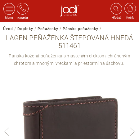
Menu
Hľadať
Košík
Kontakt
Úvod
/
Doplnky
/
Peňaženky
/
Pánske peňaženky
/
LAGEN PEŇAŽENKA ŠTEPOVANÁ HNEDÁ
511461
Pánska kožená peňaženka s masteným efektom, chráneným
chrbtom a mnohými vreckami a priestormi na úschovu.