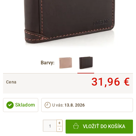
Barvy:
31,96 €
Cena
Skladom
U vás
:
13.8. 2026
+
VLOŽIŤ DO KOŠÍKA
-