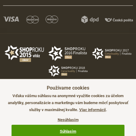
Používame cookies
Vďaka vášmu súhlasu na anonymné využitie cookies za účelom
analytiky, personalizácie a marketingu vám budeme môcť poskytovať
služby v maximálnej kvalite.
Viac informácií
.
©2026 JADI.sk. Užitie materiálov bez súhlasu nie je možné.
Údaje majú len informatívny charakter a môžu byť zmenené bez
Nesúhlasím
predchádzajúceho upozornenia.
Technicky zajišťuje
Simplia.cz
.
Súhlasím