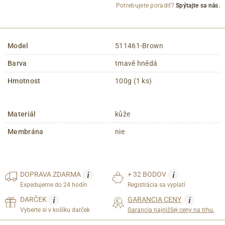
Potrebujete poradiť?
Spýtajte sa nás.
Model
511461-Brown
Barva
tmavě hnědá
Hmotnost
100g (1 ks)
Materiál
kůže
Membrána
nie
i
i
DOPRAVA
ZDARMA
+ 32 BODOV
Expedujeme do 24 hodín
Registrácia sa vyplatí
i
i
DARČEK
GARANCIA CENY
Vyberte si v košíku darček
Garancia najnižšej ceny na trhu.