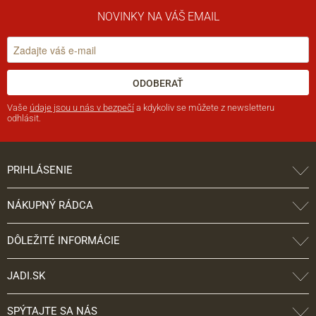
NOVINKY NA VÁŠ EMAIL
ODOBERAŤ
Vaše
údaje jsou u nás v bezpečí
a kdykoliv se můžete z newsletteru
odhlásit.
PRIHLÁSENIE
NÁKUPNÝ RÁDCA
DÔLEŽITÉ INFORMÁCIE
JADI.SK
SPÝTAJTE SA NÁS