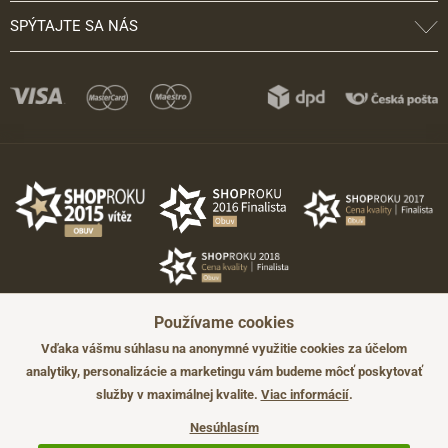
SPÝTAJTE SA NÁS
Používame cookies
Vďaka vášmu súhlasu na anonymné využitie cookies za účelom
analytiky, personalizácie a marketingu vám budeme môcť poskytovať
služby v maximálnej kvalite.
Viac informácií
.
©2026 JADI.sk. Užitie materiálov bez súhlasu nie je možné.
Údaje majú len informatívny charakter a môžu byť zmenené bez
Nesúhlasím
predchádzajúceho upozornenia.