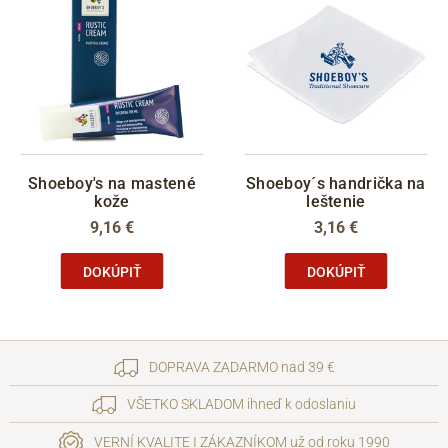
Shoeboy's na mastené
Shoeboy´s handrička na
kože
leštenie
9,16 €
3,16 €
DOKÚPIŤ
DOKÚPIŤ
DOPRAVA ZADARMO nad 39 €
VŠETKO SKLADOM ihneď k odoslaniu
VERNÍ KVALITE I ZÁKAZNÍKOM už od roku 1990