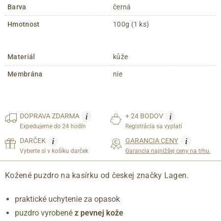
Barva
černá
Hmotnost
100g (1 ks)
Materiál
kůže
Membrána
nie
i
i
DOPRAVA
ZDARMA
+ 24 BODOV
Expedujeme do 24 hodín
Registrácia sa vyplatí
i
i
DARČEK
GARANCIA CENY
Vyberte si v košíku darček
Garancia najnižšej ceny na trhu.
Kožené puzdro na kasírku od českej značky Lagen.
praktické uchytenie za opasok
puzdro vyrobené
z pevnej kože