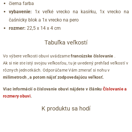
čierna farba
vybavenie:
1x veľké vrecko na kasírku, 1x vrecko na
čašnícky blok a 1x vrecko na pero
rozmer:
22,5 x 14 x 4 cm
Tabuľka veľkostí
Vo výbere veľkosti obuvi uvádzame
francúzske číslovanie
.
Ak si nie ste istý svojou veľkosťou, tu je uvedený prehľad veľkostí v
rôznych jednotkách. Odporúčame Vám zmerať si nohu v
milimetroch
, a potom nájsť zodpovedajúcu veľkosť.
Viac informácií o číslovanie obuvi nájdete v článku
Číslovanie a
rozmery obuvi
.
K produktu sa hodí