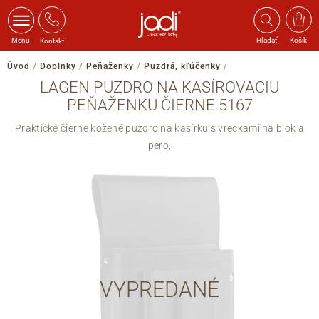
Menu
Hľadať
Košík
Kontakt
Úvod
/
Doplnky
/
Peňaženky
/
Puzdrá, kľúčenky
/
LAGEN PUZDRO NA KASÍROVACIU
PEŇAŽENKU ČIERNE 5167
Praktické čierne kožené puzdro na kasírku s vreckami na blok a
pero.
VYPREDANÉ