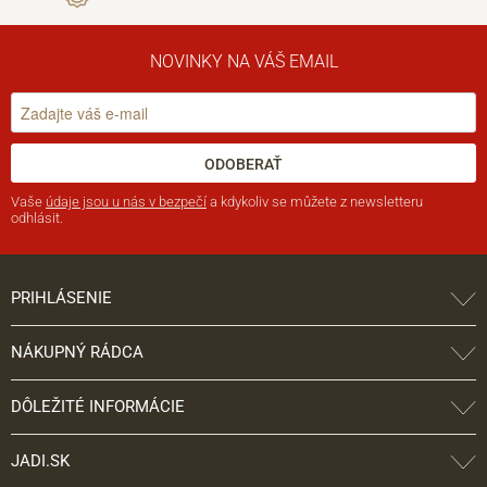
NOVINKY NA VÁŠ EMAIL
ODOBERAŤ
Vaše
údaje jsou u nás v bezpečí
a kdykoliv se můžete z newsletteru
odhlásit.
PRIHLÁSENIE
NÁKUPNÝ RÁDCA
DÔLEŽITÉ INFORMÁCIE
JADI.SK