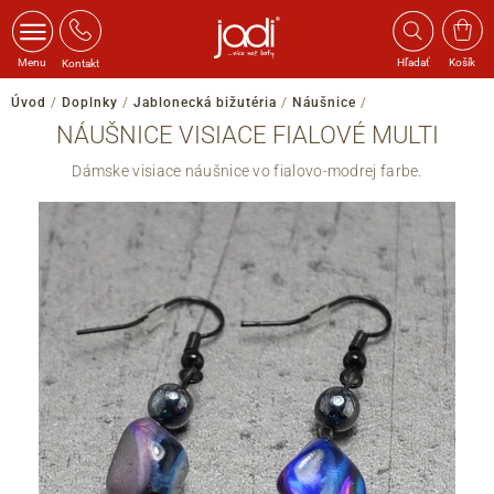
Menu
Hľadať
Košík
Kontakt
Úvod
/
Doplnky
/
Jablonecká bižutéria
/
Náušnice
/
NÁUŠNICE VISIACE FIALOVÉ MULTI
Dámske visiace náušnice vo fialovo-modrej farbe.