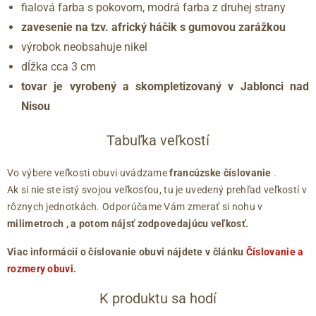
fialová farba s pokovom, modrá farba z druhej strany
zavesenie na tzv. africký háčik s gumovou zarážkou
výrobok neobsahuje nikel
dĺžka cca 3 cm
tovar je vyrobený a skompletizovaný v Jablonci nad
Nisou
Tabuľka veľkostí
Vo výbere veľkosti obuvi uvádzame
francúzske číslovanie
.
Ak si nie ste istý svojou veľkosťou, tu je uvedený prehľad veľkostí v
rôznych jednotkách. Odporúčame Vám zmerať si nohu v
milimetroch
, a potom nájsť zodpovedajúcu veľkosť.
Viac informácií o číslovanie obuvi nájdete v článku
Číslovanie a
rozmery obuvi
.
K produktu sa hodí