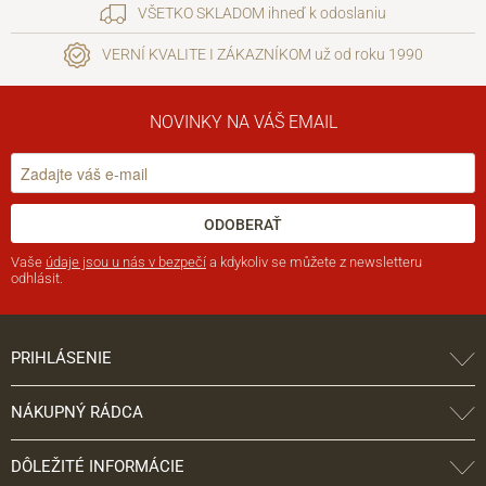
VŠETKO SKLADOM ihneď k odoslaniu
VERNÍ KVALITE I ZÁKAZNÍKOM už od roku 1990
NOVINKY NA VÁŠ EMAIL
ODOBERAŤ
Vaše
údaje jsou u nás v bezpečí
a kdykoliv se můžete z newsletteru
odhlásit.
PRIHLÁSENIE
NÁKUPNÝ RÁDCA
DÔLEŽITÉ INFORMÁCIE