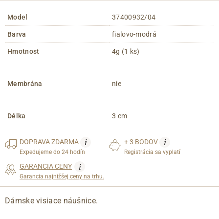
Model
37400932/04
Barva
fialovo-modrá
Hmotnost
4g (1 ks)
Membrána
nie
Délka
3 cm
i
i
DOPRAVA
ZDARMA
+ 3 BODOV
Expedujeme do 24 hodín
Registrácia sa vyplatí
i
GARANCIA CENY
Garancia najnižšej ceny na trhu.
Dámske visiace náušnice.