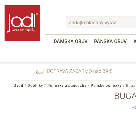
DÁMSKA OBUV
PÁNSKA OBUV
DOPRAVA ZADARMO nad 39 €
Úvod
/
Doplnky
/
Ponožky a pančuchy
/
Pánske ponožky
/
Bugat
BUGA
Zabudnuté heslo
Po
Registrácia