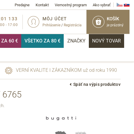
Predajne
Kontakt
Vernostný program
Ako vybrať
201 133
MÔJ ÚČET
KOŠÍK
0
:00 - 17:00
Prihlásenie
/
Registrácia
je prázdný
ZA 60 €
VŠETKO ZA 80 €
ZNAČKY
NOVÝ TOVAR
VERNÍ KVALITE I ZÁKAZNÍKOM už od roku 1990
Späť na výpis produktov
 6765
PRIHLÁSIŤ
ch.