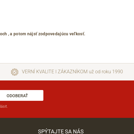
roch
, a potom nájsť zodpovedajúcu veľkosť.
VERNÍ KVALITE I ZÁKAZNÍKOM už od roku 1990
ODOBERAŤ
ásit.
SPÝTAJTE SA NÁS