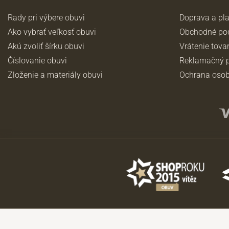
Rady pri výbere obuvi
Doprava a pl
Ako vybrať veľkosť obuvi
Obchodné po
Akú zvoliť šírku obuvi
Vrátenie tova
Číslovanie obuvi
Reklamačný p
Zloženie a materiály obuvi
Ochrana osob
©2026 JADI.sk. Užitie materiálov bez súhlasu nie je možné.