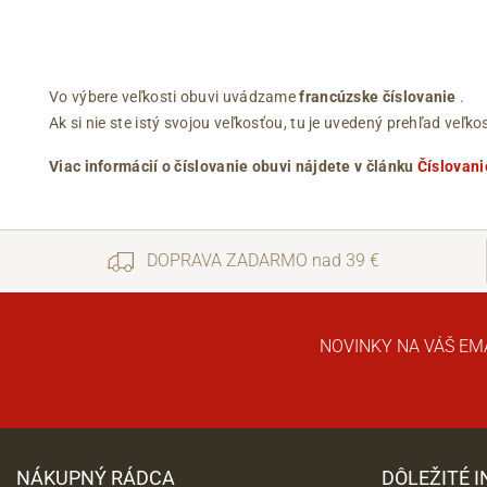
Vo výbere veľkosti obuvi uvádzame
francúzske číslovanie
.
Ak si nie ste istý svojou veľkosťou, tu je uvedený prehľad ve
Viac informácií o číslovanie obuvi nájdete v článku
Číslovani
DOPRAVA ZADARMO nad 39 €
NOVINKY NA VÁŠ EM
NÁKUPNÝ RÁDCA
DÔLEŽITÉ 