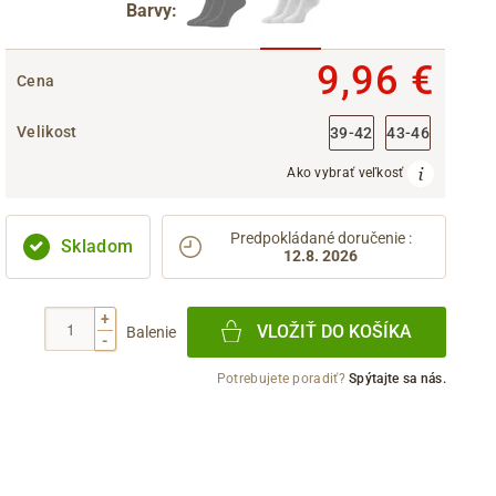
Barvy:
9,96 €
Cena
Velikost
39-42
43-46
Ako vybrať veľkosť
Predpokládané doručenie
:
Skladom
12.8. 2026
+
VLOŽIŤ DO KOŠÍKA
Balenie
-
Potrebujete poradiť?
Spýtajte sa nás.