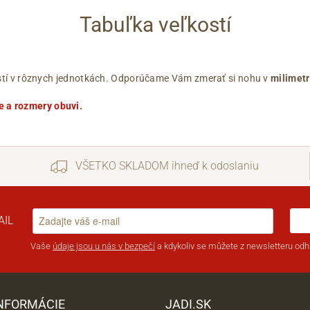
Tabuľka veľkostí
ľkostí v rôznych jednotkách. Odporúčame Vám zmerať si nohu v
milimet
e a rozmery obuvi
.
VŠETKO SKLADOM ihneď k odoslaniu
AIL
Vaše
údaje jsou u nás v bezpečí
a kdykoliv se můžete z newsletteru odhl
INFORMÁCIE
JADI.SK