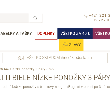
+421
221 
Po - Pia: 8
KABELKY A TAŠKY
DOPLNKY
VŠETKO ZA 40 €
VŠETKO 
ZĽAVY
VŠETKO SKLADOM ihneď k odoslaniu
ti biele nízke ponožky 3 páry 6765
TTI BIELE NÍZKE PONOŽKY 3 PÁRY
hodlné krátke ponožky s členkovým logom Bugatti v balení po 3 páro
nebo přihlášení
Cez Facebook