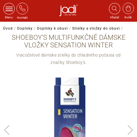
Menu
Hľadať
Košík
Kontakt
Úvod
/
Doplnky
/
Doplnky k obuvi
/
Stielky a vložky do obuvi
/
SHOEBOY'S MULTIFUNKČNÉ DÁMSKE
VLOŽKY SENSATION WINTER
Viacúčelové dámske stielky do chladného počasia od
značky Shoeboy's.