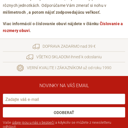
rôznych jednotkách. Odporúčame Vám zmerať si nohu v
milimetroch
, a potom nájsť zodpovedajúcu veľkosť.
Viac informácií o číslovanie obuvi nájdete v článku
Číslovanie a
rozmery obuvi
.
DOPRAVA ZADARMO nad 39 €
VŠETKO SKLADOM ihneď k odoslaniu
VERNÍ KVALITE I ZÁKAZNÍKOM už od roku 1990
NOVINKY NA VÁŠ EMAIL
ODOBERAŤ
Vaše
údaje jsou u nás v bezpečí
a kdykoliv se můžete z newsletteru
odhlásit.