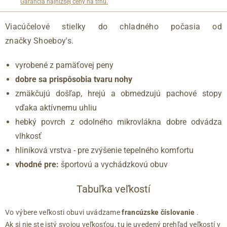
Garancia najnižšej ceny na trhu.
Viacúčelové stielky do chladného počasia od
značky Shoeboy's.
vyrobené z pamäťovej peny
dobre sa prispôsobia tvaru nohy
zmäkčujú došľap, hrejú a obmedzujú pachové stopy
vďaka aktívnemu uhliu
hebký povrch z odolného mikrovlákna dobre odvádza
vlhkosť
hliníková vrstva - pre zvýšenie tepelného komfortu
vhodné pre:
športovú a vychádzkovú obuv
Tabuľka veľkostí
Vo výbere veľkosti obuvi uvádzame
francúzske číslovanie
.
Ak si nie ste istý svojou veľkosťou, tu je uvedený prehľad veľkostí v