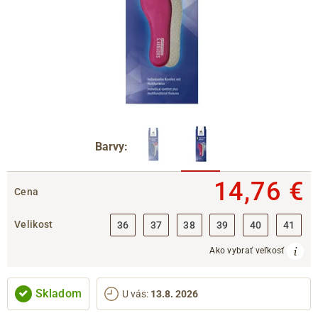
Barvy:
14,76 €
Cena
Velikost
36
37
38
39
40
41
Ako vybrať veľkosť
Skladom
U vás
:
13.8. 2026