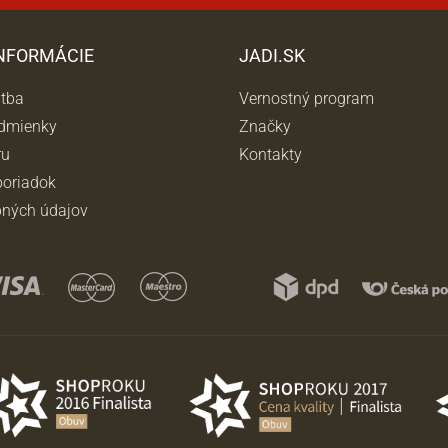
INFORMÁCIE
JADI.SK
atba
Vernostný program
dmienky
Značky
ru
Kontakty
oriadok
ných údajov