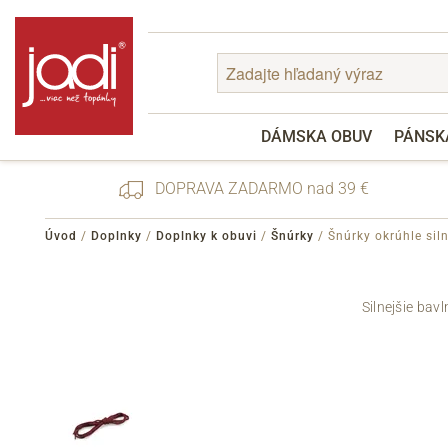
DÁMSKA OBUV
PÁNSK
DOPRAVA ZADARMO nad 39 €
Úvod
/
Doplnky
/
Doplnky k obuvi
/
Šnúrky
/
Šnúrky okrúhle sil
Zabudnuté heslo
Silnejšie bav
Registrácia