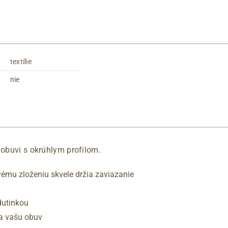
textílie
nie
 obuvi s okrúhlym profilom.
ému zloženiu skvele držia zaviazanie
dutinkou
a vašu obuv