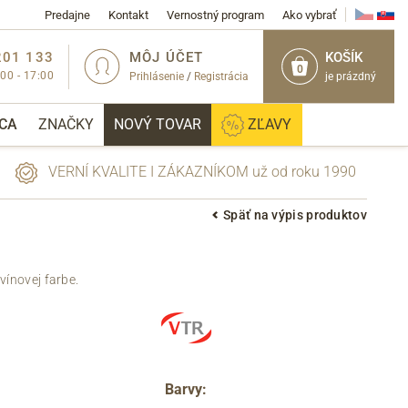
Predajne
Kontakt
Vernostný program
Ako vybrať
201 133
MÔJ ÚČET
KOŠÍK
0
:00 - 17:00
Prihlásenie
/
Registrácia
je prázdný
CA
ZNAČKY
NOVÝ TOVAR
ZĽAVY
VERNÍ KVALITE I ZÁKAZNÍKOM už od roku 1990
Späť na výpis produktov
PRIHLÁSIŤ
vínovej farbe.
Barvy: