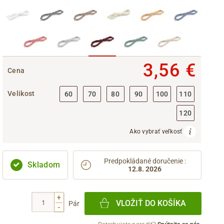
3,56 €
Cena
Velikost
60
70
80
90
100
110
120
Ako vybrať veľkosť
Predpokládané doručenie
:
Skladom
12.8. 2026
+
VLOŽIŤ DO KOŠÍKA
Pár
-