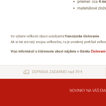
priemer: cca
4 m
materiálové zlož
Vo výbere veľkosti obuvi uvádzame
francúzske číslovanie
.
Ak si nie ste istý svojou veľkosťou, tu je uvedený prehľad ve
Viac informácií o číslovanie obuvi nájdete v článku
Číslovani
DOPRAVA ZADARMO nad 39 €
NOVINKY NA VÁŠ EM