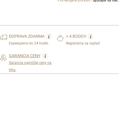
Potrebujete poradiť?
Spýtajte sa nás.
i
i
DOPRAVA
ZDARMA
+ 4 BODOV
Expedujeme do 24 hodín
Registrácia sa vyplatí
i
GARANCIA CENY
Garancia najnižšej ceny na
trhu.