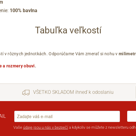
m
enie:
100% bavlna
Tabuľka veľkostí
ľkostí v rôznych jednotkách. Odporúčame Vám zmerať si nohu v
milimet
e a rozmery obuvi
.
VŠETKO SKLADOM ihneď k odoslaniu
AIL
Vaše
údaje jsou u nás v bezpečí
a kdykoliv se můžete z newsletteru odhl