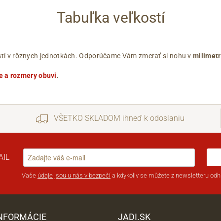
Tabuľka veľkostí
ľkostí v rôznych jednotkách. Odporúčame Vám zmerať si nohu v
milimet
e a rozmery obuvi
.
VŠETKO SKLADOM ihneď k odoslaniu
AIL
Vaše
údaje jsou u nás v bezpečí
a kdykoliv se můžete z newsletteru odhl
INFORMÁCIE
JADI.SK