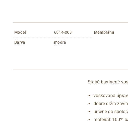
Model
6014-008
Membrána
Barva
modrá
Slabé bavlnené vos
voskovaná úpra
dobre držia zavi
určené do spoloč
materiál: 100% b