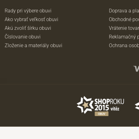
Rady pri výbere obuvi
Doprava a pl
Ako vybrať veľkosť obuvi
Obchodné po
Akú zvoliť šírku obuvi
Vrátenie tova
Číslovanie obuvi
Reklamačný p
Zloženie a materiály obuvi
Ochrana osob
©2026 JADI.sk. Užitie materiálov bez súhlasu nie je možné.