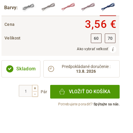
Barvy:
3,56 €
Cena
Velikost
60
70
Ako vybrať veľkosť
Predpokládané doručenie
:
Skladom
13.8. 2026
+
VLOŽIŤ DO KOŠÍKA
Pár
-
Potrebujete poradiť?
Spýtajte sa nás.