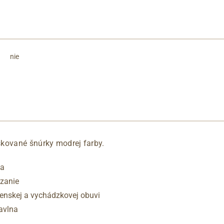
nie
kované šnúrky modrej farby.
va
azanie
enskej a vychádzkovej obuvi
avlna