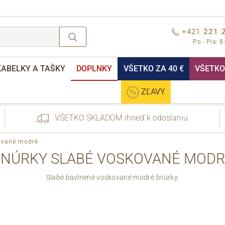
+421
221 
Po - Pia: 8
KABELKY A TAŠKY
DOPLNKY
VŠETKO ZA 40 €
VŠETKO 
ZĽAVY
VŠETKO SKLADOM ihneď k odoslaniu
ované modré
ŠNÚRKY SLABÉ VOSKOVANÉ MODR
Slabé bavlnené voskované modré šnúrky.
nebo přihlášení
Cez Facebook