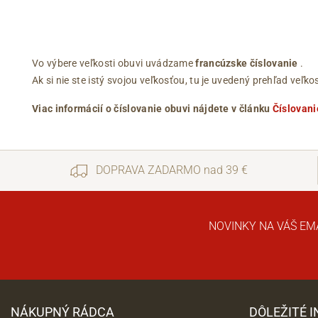
Vo výbere veľkosti obuvi uvádzame
francúzske číslovanie
.
Ak si nie ste istý svojou veľkosťou, tu je uvedený prehľad ve
Viac informácií o číslovanie obuvi nájdete v článku
Číslovani
DOPRAVA ZADARMO nad 39 €
NOVINKY NA VÁŠ EM
NÁKUPNÝ RÁDCA
DÔLEŽITÉ 