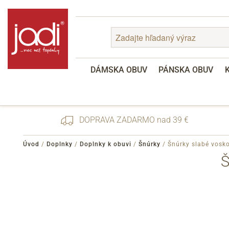
DÁMSKA OBUV
PÁNSKA OBUV
DOPRAVA ZADARMO nad 39 €
Úvod
/
Doplnky
/
Doplnky k obuvi
/
Šnúrky
/
Šnúrky slabé vosk
Zabudnuté heslo
Registrácia