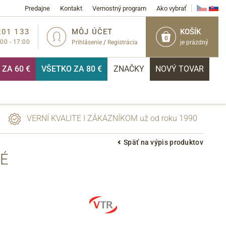
Predajne
Kontakt
Vernostný program
Ako vybrať
201 133
MÔJ ÚČET
KOŠÍK
0
:00 - 17:00
Prihlásenie
/
Registrácia
je prázdný
ZA 60 €
VŠETKO ZA 80 €
ZNAČKY
NOVÝ TOVAR
VERNÍ KVALITE I ZÁKAZNÍKOM už od roku 1990
Späť na výpis produktov
É
PRIHLÁSIŤ