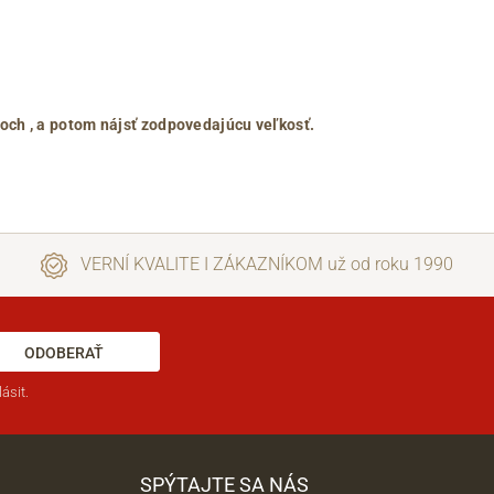
roch
, a potom nájsť zodpovedajúcu veľkosť.
VERNÍ KVALITE I ZÁKAZNÍKOM už od roku 1990
ODOBERAŤ
ásit.
SPÝTAJTE SA NÁS