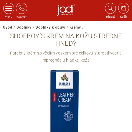
Menu
Hľadať
Košík
Kontakt
Úvod
/
Doplnky
/
Doplnky k obuvi
/
Krémy
/
SHOEBOY´S KRÉM NA KOŽU STREDNE
HNEDÝ
Farebný krém so včelím voskom pre celkovú starostlivosť a
impregnáciu hladkej kože.