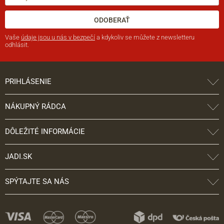
ODOBERAŤ
Vaše
údaje jsou u nás v bezpečí
a kdykoliv se můžete z newsletteru
odhlásit.
PRIHLÁSENIE
NÁKUPNÝ RÁDCA
DÔLEŽITÉ INFORMÁCIE
JADI.SK
SPÝTAJTE SA NÁS