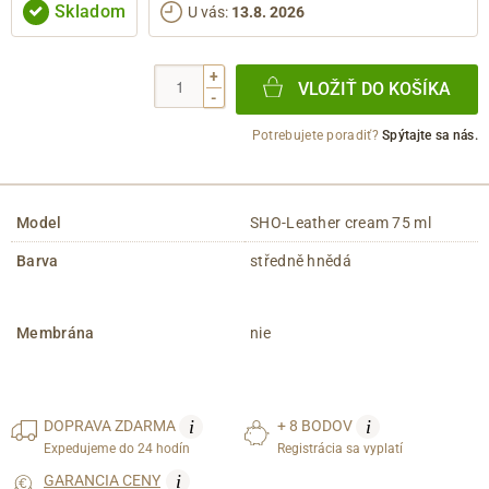
Skladom
U vás
:
13.8. 2026
+
VLOŽIŤ DO KOŠÍKA
-
Potrebujete poradiť?
Spýtajte sa nás.
Model
SHO-Leather cream 75 ml
Barva
středně hnědá
Membrána
nie
i
i
DOPRAVA
ZDARMA
+ 8 BODOV
Expedujeme do 24 hodín
Registrácia sa vyplatí
i
GARANCIA CENY