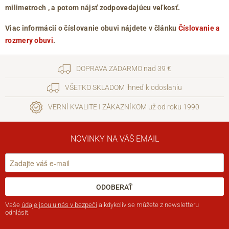
milimetroch
, a potom nájsť zodpovedajúcu veľkosť.
Viac informácií o číslovanie obuvi nájdete v článku
Číslovanie a
rozmery obuvi
.
DOPRAVA ZADARMO nad 39 €
VŠETKO SKLADOM ihneď k odoslaniu
VERNÍ KVALITE I ZÁKAZNÍKOM už od roku 1990
NOVINKY NA VÁŠ EMAIL
ODOBERAŤ
Vaše
údaje jsou u nás v bezpečí
a kdykoliv se můžete z newsletteru
odhlásit.