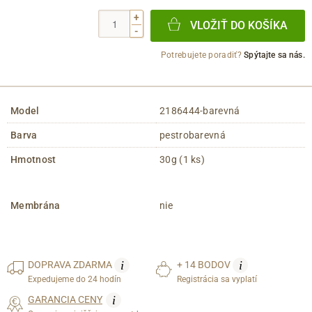
+
VLOŽIŤ DO KOŠÍKA
-
Potrebujete poradiť?
Spýtajte sa nás.
Model
2186444-barevná
Barva
pestrobarevná
Hmotnost
30g (1 ks)
Membrána
nie
i
i
DOPRAVA
ZDARMA
+ 14 BODOV
Expedujeme do 24 hodín
Registrácia sa vyplatí
i
GARANCIA CENY