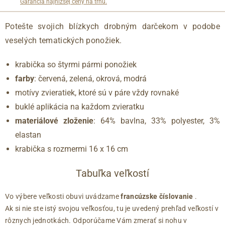
Garancia najnižšej ceny na trhu.
Potešte svojich blízkych drobným darčekom v podobe
veselých tematických ponožiek.
krabička so štyrmi pármi ponožiek
farby
: červená, zelená, okrová, modrá
motívy zvieratiek, ktoré sú v páre vždy rovnaké
buklé aplikácia na každom zvieratku
materiálové zloženie
: 64% bavlna, 33% polyester, 3%
elastan
krabička s rozmermi 16 x 16 cm
Tabuľka veľkostí
Vo výbere veľkosti obuvi uvádzame
francúzske číslovanie
.
Ak si nie ste istý svojou veľkosťou, tu je uvedený prehľad veľkostí v
rôznych jednotkách. Odporúčame Vám zmerať si nohu v