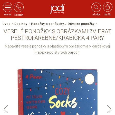
Menu
Hľadať
Košík
Kontakt
Úvod
/
Doplnky
/
Ponožky a pančuchy
/
Dámske ponožky
/
VESELÉ PONOŽKY S OBRÁZKAMI ZVIERAT
PESTROFAREBNÉ/KRABIČKA 4 PÁRY
Nápadité veselé ponožky s plastickým obrázkom a v darčekovej
krabičke po štyroch pároch.