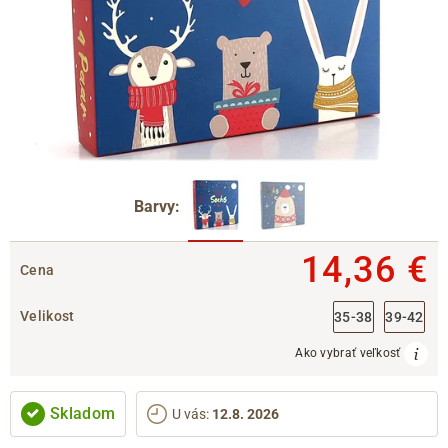
Barvy:
14,36 €
Cena
Velikost
35-38
39-42
Ako vybrať veľkosť
Skladom
U vás
:
12.8. 2026