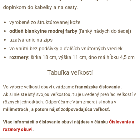
doplnkom do kabelky a na cesty.
vyrobené zo štruktúrovanej kože
odtieň blankytne modrej farby
(ľahký nádych do šedej)
uzatváranie na zips
vo vnútri bez podšívky a ďalších vnútorných vreciek
rozmery
: šírka 18 cm, výška 11 cm, dno má hĺbku 4,5 cm
Tabuľka veľkostí
Vo výbere veľkosti obuvi uvádzame
francúzske číslovanie
.
Ak si nie ste istý svojou veľkosťou, tu je uvedený prehľad veľkostí v
rôznych jednotkách. Odporúčame Vám zmerať si nohu v
milimetroch
, a potom nájsť zodpovedajúcu veľkosť.
Viac informácií o číslovanie obuvi nájdete v článku
Číslovanie a
rozmery obuvi
.