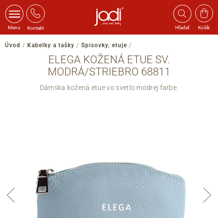
Menu
Hľadať
Košík
Kontakt
Úvod
/
Kabelky a tašky
/
Spisovky, etuje
/
ELEGA KOŽENÁ ETUE SV.
MODRÁ/STRIEBRO 68811
Dámska kožená etue vo svetlo modrej farbe.