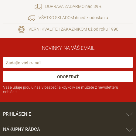
DOPRAVA ZADARMO nad 39 €
VŠETKO SKLADOM ihneď k odoslaniu
VERNÍ KVALITE I ZÁKAZNÍKOM už od roku 1990
NOVINKY NA VÁŠ EMAIL
ODOBERAŤ
Vaše
údaje jsou u nás v bezpečí
a kdykoliv se můžete z newsletteru
odhlásit.
PRIHLÁSENIE
NÁKUPNÝ RÁDCA