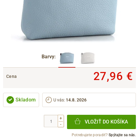
Barvy:
27,96 €
Cena
Skladom
U vás
:
14.8. 2026
+
VLOŽIŤ DO KOŠÍKA
-
Potrebujete poradiť?
Spýtajte sa nás.