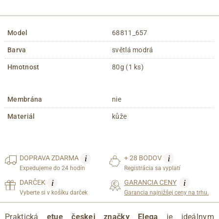
Model
68811_657
Barva
světlá modrá
Hmotnost
80g (1 ks)
Membrána
nie
Materiál
kůže
i
i
DOPRAVA
ZDARMA
+ 28 BODOV
Expedujeme do 24 hodín
Registrácia sa vyplatí
i
i
DARČEK
GARANCIA CENY
Vyberte si v košíku darček
Garancia najnižšej ceny na trhu.
Praktická
etue českej značky Elega
je ideálnym