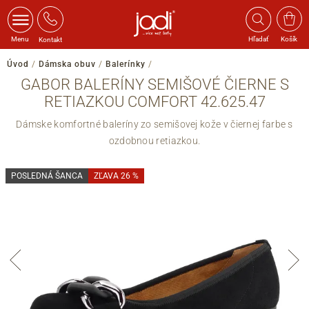
Menu
Hľadať
Košík
Kontakt
Úvod
/
Dámska obuv
/
Balerínky
/
GABOR BALERÍNY SEMIŠOVÉ ČIERNE S
RETIAZKOU COMFORT 42.625.47
Dámske komfortné baleríny zo semišovej kože v čiernej farbe s
ozdobnou retiazkou.
POSLEDNÁ ŠANCA
ZĽAVA 26 %