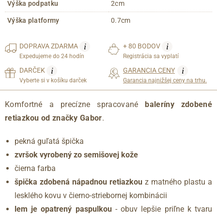
Výška podpatku
2cm
Výška platformy
0.7cm
i
i
DOPRAVA
ZDARMA
+ 80 BODOV
Expedujeme do 24 hodín
Registrácia sa vyplatí
i
i
DARČEK
GARANCIA CENY
Vyberte si v košíku darček
Garancia najnižšej ceny na trhu.
Komfortné a precízne spracované
baleríny zdobené
retiazkou od značky Gabor
.
pekná guľatá špička
zvršok vyrobený zo semišovej kože
čierna farba
špička zdobená nápadnou retiazkou
z matného plastu a
lesklého kovu v čierno-striebornej kombinácii
lem je opatrený paspulkou
- obuv lepšie priľne k tvaru