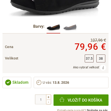
Barvy:
107,96 €
79,96 €
Cena
Velikost
37.5
38
Ako vybrať veľkosť
Skladom
U vás
:
13.8. 2026
+
VLOŽIŤ DO KOŠÍKA
-
Potrebujete poradiť?
Spýtajte sa nás.