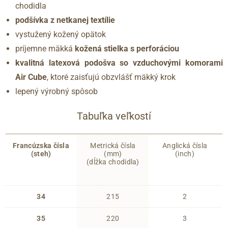
chodidla
podšívka z netkanej textílie
vystužený kožený opätok
príjemne mäkká
kožená stielka s perforáciou
kvalitná latexová podošva so vzduchovými komorami
Air Cube
, ktoré zaisťujú obzvlášť mäkký krok
lepený výrobný spôsob
Tabuľka veľkostí
Francúzska čísla
Metrická čísla
Anglická čísla
(steh)
(mm)
(inch)
(dĺžka chodidla)
34
215
2
35
220
3