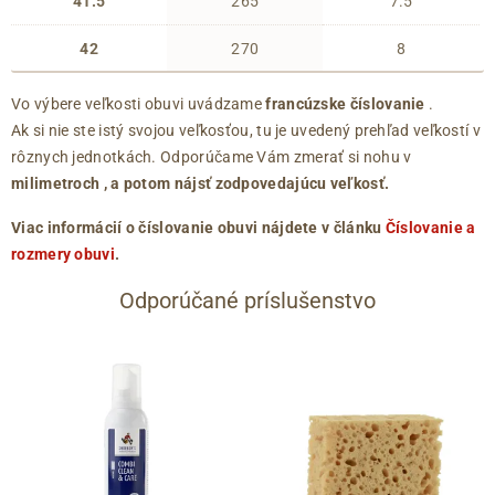
41.5
265
7.5
42
270
8
Vo výbere veľkosti obuvi uvádzame
francúzske číslovanie
.
Ak si nie ste istý svojou veľkosťou, tu je uvedený prehľad veľkostí v
rôznych jednotkách. Odporúčame Vám zmerať si nohu v
milimetroch
, a potom nájsť zodpovedajúcu veľkosť.
Viac informácií o číslovanie obuvi nájdete v článku
Číslovanie a
rozmery obuvi
.
Odporúčané príslušenstvo