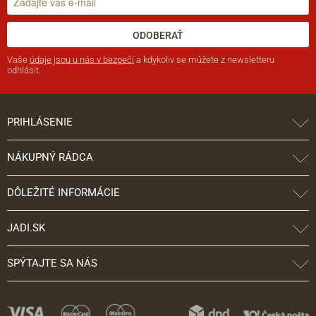
ODOBERAŤ
Vaše
údaje jsou u nás v bezpečí
a kdykoliv se můžete z newsletteru
odhlásit.
PRIHLÁSENIE
NÁKUPNÝ RÁDCA
DÔLEŽITÉ INFORMÁCIE
JADI.SK
SPÝTAJTE SA NÁS