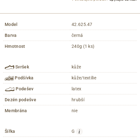
Model
42.625.47
Barva
černá
Hmotnost
240g (1 ks)
Svršek
kůže
Podšívka
kůže/textílie
Podešev
latex
Dezén podešve
hrubší
Membrána
nie
i
Šířka
G