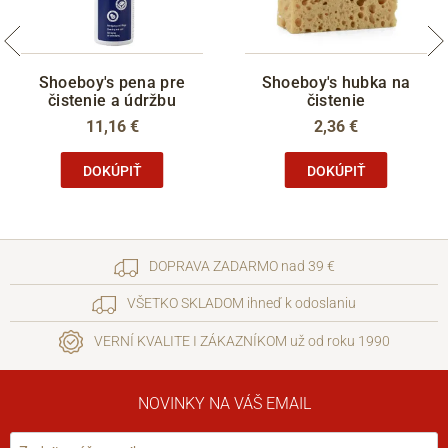
Shoeboy's pena pre
Shoeboy's hubka na
čistenie a údržbu
čistenie
11,16 €
2,36 €
DOKÚPIŤ
DOKÚPIŤ
DOPRAVA ZADARMO nad 39 €
VŠETKO SKLADOM ihneď k odoslaniu
VERNÍ KVALITE I ZÁKAZNÍKOM už od roku 1990
NOVINKY NA VÁŠ EMAIL