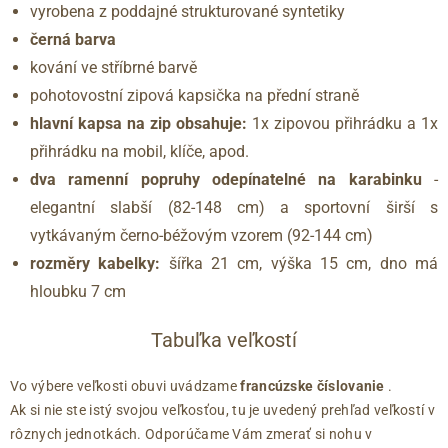
vyrobena z poddajné strukturované syntetiky
černá barva
kování ve stříbrné barvě
pohotovostní zipová kapsička na přední straně
hlavní kapsa na zip obsahuje:
1x zipovou přihrádku a 1x
přihrádku na mobil, klíče, apod.
dva ramenní popruhy odepínatelné na karabinku
-
elegantní slabší (82-148 cm) a sportovní širší s
vytkávaným černo-béžovým vzorem (92-144 cm)
rozměry kabelky:
šířka 21 cm, výška 15 cm, dno má
hloubku 7 cm
Tabuľka veľkostí
Vo výbere veľkosti obuvi uvádzame
francúzske číslovanie
.
Ak si nie ste istý svojou veľkosťou, tu je uvedený prehľad veľkostí v
rôznych jednotkách. Odporúčame Vám zmerať si nohu v