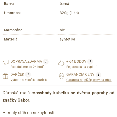
Barva
černá
Hmotnost
320g (1 ks)
Membrána
nie
Materiál
syntetika
i
i
DOPRAVA
ZDARMA
+ 64 BODOV
Expedujeme do 24 hodín
Registrácia sa vyplatí
i
i
DARČEK
GARANCIA CENY
Vyberte si v košíku darček
Garancia najnižšej ceny na trhu.
Dámská malá
crossbody kabelka se dvěma popruhy od
značky Gabor.
malý střih na nezbytnosti