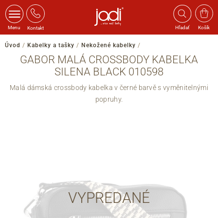
Menu
Hľadať
Košík
Kontakt
Úvod
/
Kabelky a tašky
/
Nekožené kabelky
/
GABOR MALÁ CROSSBODY KABELKA
SILENA BLACK 010598
Malá dámská crossbody kabelka v černé barvě s vyměnitelnými
popruhy.
VYPREDANÉ