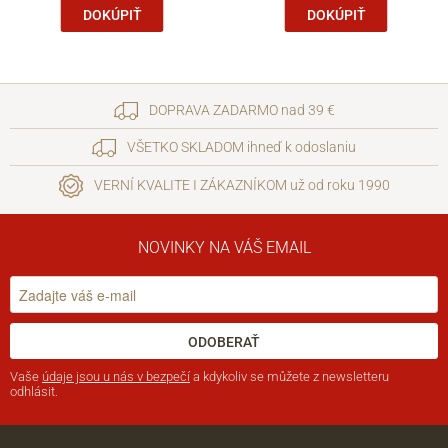
DOKÚPIŤ
DOKÚPIŤ
DOPRAVA ZADARMO nad 39 €
VŠETKO SKLADOM ihneď k odoslaniu
VERNÍ KVALITE I ZÁKAZNÍKOM už od roku 1990
NOVINKY NA VÁŠ EMAIL
ODOBERAŤ
Vaše
údaje jsou u nás v bezpečí
a kdykoliv se můžete z newsletteru
odhlásit.