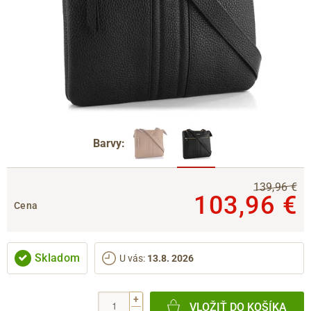
Barvy:
139,96 €
103,96 €
Cena
Skladom
U vás
:
13.8. 2026
+
VLOŽIŤ DO KOŠÍKA