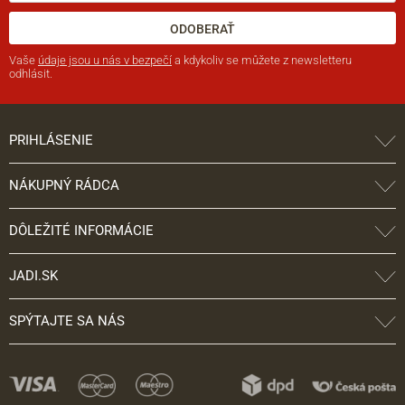
ODOBERAŤ
Vaše
údaje jsou u nás v bezpečí
a kdykoliv se můžete z newsletteru
odhlásit.
PRIHLÁSENIE
NÁKUPNÝ RÁDCA
DÔLEŽITÉ INFORMÁCIE
JADI.SK
SPÝTAJTE SA NÁS