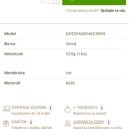
-
Potrebujete poradiť?
Spýtajte sa nás.
Model
D45Z0A00046C9999
Barva
černá
Hmotnost
520g (1 ks)
Membrána
nie
Materiál
kůže
i
i
DOPRAVA
ZDARMA
+ 104 BODOV
Expedujeme do 24 hodín
Registrácia sa vyplatí
i
i
DARČEK
GARANCIA CENY
Vyberte si v košíku darček
Garancia najnižšej ceny na trhu.