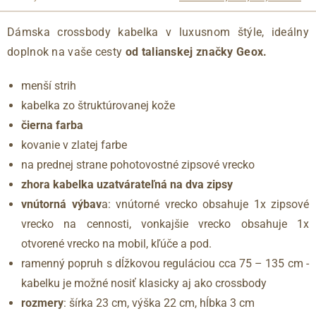
Dámska crossbody kabelka v luxusnom štýle, ideálny
doplnok na vaše cesty
od talianskej značky Geox.
menší strih
kabelka zo štruktúrovanej kože
čierna farba
kovanie v zlatej farbe
na prednej strane pohotovostné zipsové vrecko
zhora kabelka uzatvárateľná na dva zipsy
vnútorná výbav
a: vnútorné vrecko obsahuje 1x zipsové
vrecko na cennosti, vonkajšie vrecko obsahuje 1x
otvorené vrecko na mobil, kľúče a pod.
ramenný popruh s dĺžkovou reguláciou cca 75 – 135 cm -
kabelku je možné nosiť klasicky aj ako crossbody
rozmery
: šírka 23 cm, výška 22 cm, hĺbka 3 cm