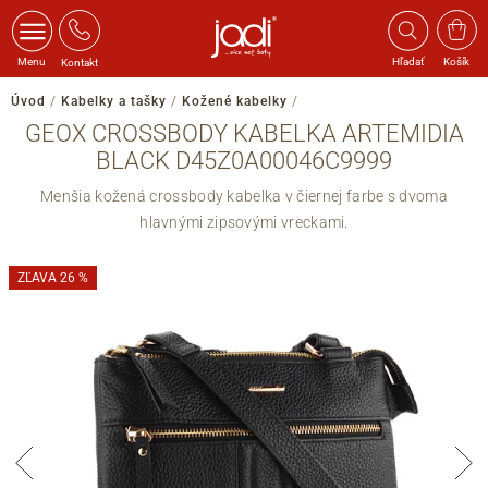
Menu
Hľadať
Košík
Kontakt
Úvod
/
Kabelky a tašky
/
Kožené kabelky
/
GEOX CROSSBODY KABELKA ARTEMIDIA
BLACK D45Z0A00046C9999
Menšia kožená crossbody kabelka v čiernej farbe s dvoma
hlavnými zipsovými vreckami.
ZĽAVA 26 %