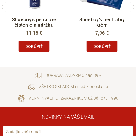
Shoeboy's pena pre
Shoeboy's neutrálny
čistenie a údržbu
krém
11,16 €
7,96 €
DOKÚPIŤ
DOKÚPIŤ
DOPRAVA ZADARMO nad 39 €
VŠETKO SKLADOM ihneď k odoslaniu
VERNÍ KVALITE I ZÁKAZNÍKOM už od roku 1990
NOVINKY NA VÁŠ EMAIL