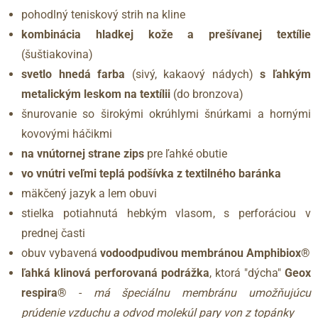
pohodlný teniskový strih na kline
kombinácia hladkej kože a prešívanej textílie
(šuštiakovina)
svetlo hnedá farba
(sivý, kakaový nádych)
s ľahkým
metalickým leskom na textílii
(do bronzova)
šnurovanie so širokými okrúhlymi šnúrkami a hornými
kovovými háčikmi
na vnútornej strane zips
pre ľahké obutie
vo vnútri veľmi teplá podšívka z textilného baránka
mäkčený jazyk a lem obuvi
stielka potiahnutá hebkým vlasom, s perforáciou v
prednej časti
obuv vybavená
vodoodpudivou membránou Amphibiox®
ľahká klinová perforovaná podrážka
, ktorá "dýcha"
Geox
respira®
-
má špeciálnu membránu umožňujúcu
prúdenie vzduchu a odvod molekúl pary von z topánky