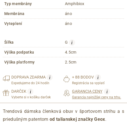
Typ membrány
Amphibiox
Membrána
áno
Vyteplení
áno
i
Šířka
G
Výška podpatku
4.5cm
Výška platformy
2.5cm
i
i
DOPRAVA
ZDARMA
+ 88 BODOV
Expedujeme do 24 hodín
Registrácia sa vyplatí
i
i
DARČEK
GARANCIA CENY
Vyberte si v košíku darček
Garancia najnižšej ceny na trhu.
Trendová dámska členková obuv v športovom strihu a s
priedušným patentom
od talianskej značky Geox
.