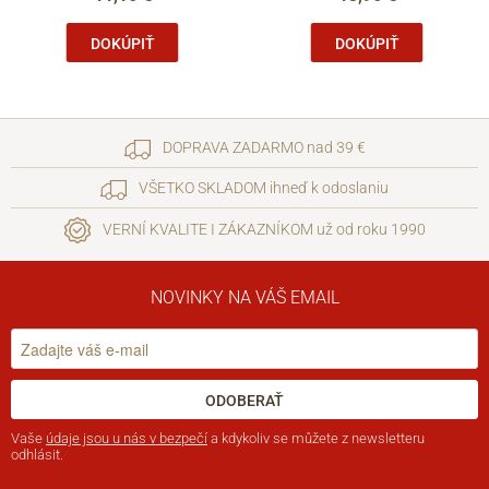
DOKÚPIŤ
DOKÚPIŤ
DOPRAVA ZADARMO nad 39 €
VŠETKO SKLADOM ihneď k odoslaniu
VERNÍ KVALITE I ZÁKAZNÍKOM už od roku 1990
NOVINKY NA VÁŠ EMAIL
ODOBERAŤ
Vaše
údaje jsou u nás v bezpečí
a kdykoliv se můžete z newsletteru
odhlásit.