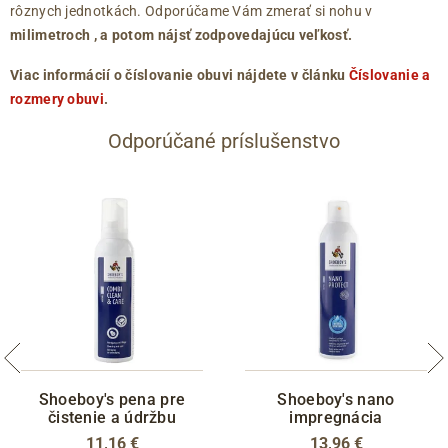
rôznych jednotkách. Odporúčame Vám zmerať si nohu v
milimetroch
, a potom nájsť zodpovedajúcu veľkosť.
Viac informácií o číslovanie obuvi nájdete v článku
Číslovanie a
rozmery obuvi
.
Odporúčané príslušenstvo
Shoeboy's pena pre
Shoeboy's nano
čistenie a údržbu
impregnácia
11,16 €
13,96 €