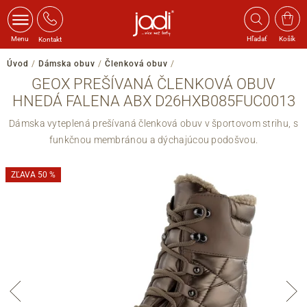
Menu
Hľadať
Košík
Kontakt
Úvod
/
Dámska obuv
/
Členková obuv
/
GEOX PREŠÍVANÁ ČLENKOVÁ OBUV
HNEDÁ FALENA ABX D26HXB085FUC0013
Dámska vyteplená prešívaná členková obuv v športovom strihu, s
funkčnou membránou a dýchajúcou podošvou.
ZĽAVA 50 %