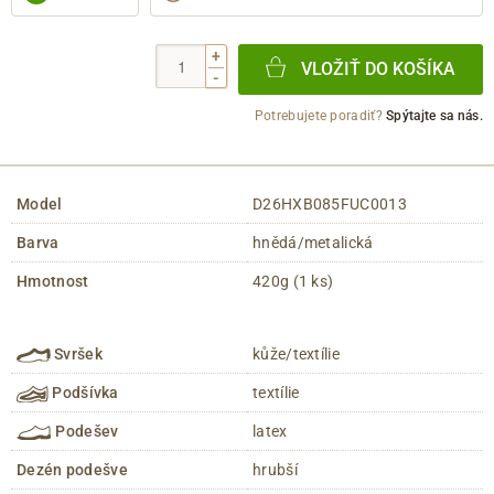
+
VLOŽIŤ DO KOŠÍKA
-
Potrebujete poradiť?
Spýtajte sa nás.
Model
D26HXB085FUC0013
Barva
hnědá/metalická
Hmotnost
420g (1 ks)
Svršek
kůže/textílie
Podšívka
textílie
Podešev
latex
Dezén podešve
hrubší