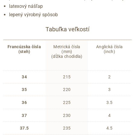
latexový nášľap
lepený výrobný spôsob
Tabuľka veľkostí
Francúzska čísla
Metrická čísla
Anglická čísla
(steh)
(mm)
(inch)
(dĺžka chodidla)
34
215
2
35
220
3
36
225
3.5
37
230
4
37.5
235
4.5