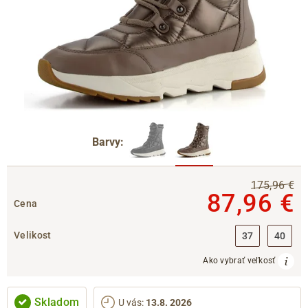
Barvy:
175,96 €
87,96 €
Cena
Velikost
37
40
Ako vybrať veľkosť
Skladom
U vás
:
13.8. 2026