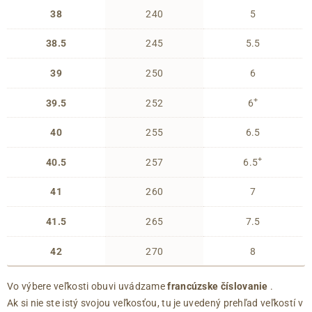
38
240
5
38.5
245
5.5
39
250
6
+
39.5
252
6
40
255
6.5
+
40.5
257
6.5
41
260
7
41.5
265
7.5
42
270
8
Vo výbere veľkosti obuvi uvádzame
francúzske číslovanie
.
Ak si nie ste istý svojou veľkosťou, tu je uvedený prehľad veľkostí v