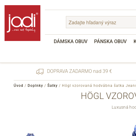
DÁMSKA OBUV
PÁNSKA OBUV
DOPRAVA ZADARMO nad 39 €
Úvod
/
Doplnky
/
Šatky
/
Högl vzorovaná hodvábna šatka Jeans
HÖGL VZOROV
Zabudnuté heslo
Luxusná hod
Registrácia