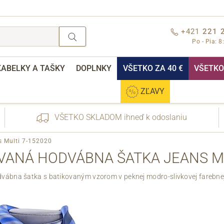
+421
221 
Po - Pia: 8
KABELKY A TAŠKY
DOPLNKY
VŠETKO ZA 40 €
VŠETKO 
ZĽAVY
VŠETKO SKLADOM ihneď k odoslaniu
 Multi 7-152020
ANÁ HODVÁBNA ŠATKA JEANS MU
vábna šatka s batikovaným vzorom v peknej modro-slivkovej farebnej
nebo přihlášení
Cez Facebook