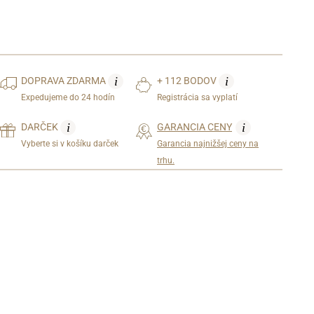
i
i
DOPRAVA
ZDARMA
+ 112 BODOV
Expedujeme do 24 hodín
Registrácia sa vyplatí
i
i
DARČEK
GARANCIA CENY
Vyberte si v košíku darček
Garancia najnižšej ceny na
trhu.