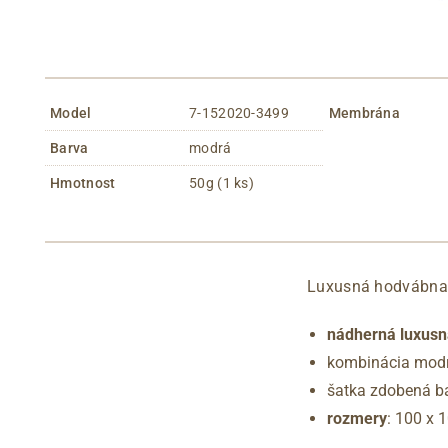
Model
7-152020-3499
Membrána
Barva
modrá
Hmotnost
50g (1 ks)
Luxusná hodvábna 
nádherná luxusn
kombinácia modr
šatka zdobená b
rozmery
: 100 x 