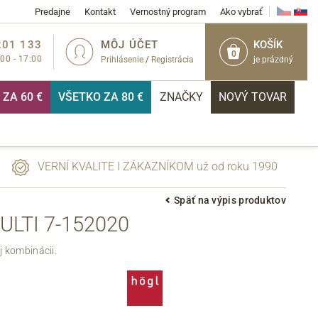
Predajne
Kontakt
Vernostný program
Ako vybrať
201 133
MÔJ ÚČET
KOŠÍK
0
:00 - 17:00
Prihlásenie
/
Registrácia
je prázdný
ZA 60 €
VŠETKO ZA 80 €
ZNAČKY
NOVÝ TOVAR
VERNÍ KVALITE I ZÁKAZNÍKOM už od roku 1990
Späť na výpis produktov
LTI 7-152020
PRIHLÁSIŤ
 kombinácii.