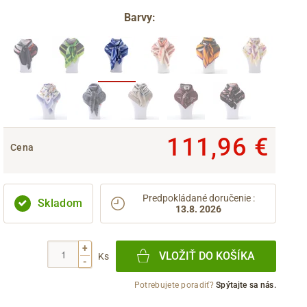
Barvy:
111,96 €
Cena
Predpokládané doručenie
:
Skladom
13.8. 2026
+
VLOŽIŤ DO KOŠÍKA
Ks
-
Potrebujete poradiť?
Spýtajte sa nás.