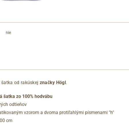
nie
šatka od rakúskej
značky Högl
.
á šatka zo 100% hodvábu
ých odtieňov
atikovaným vzorom a dvoma protiľahlými písmenami "h"
100 cm