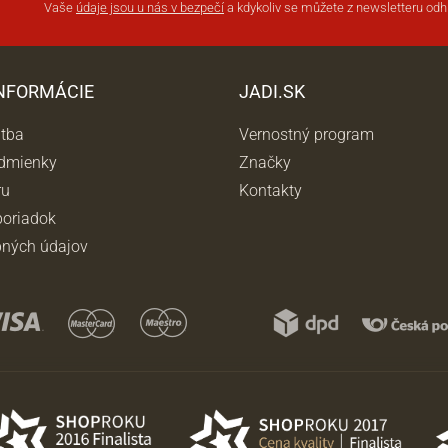
Vaše
údaje jsou u nás v bezpečí
a kdykoliv se můžete z newsletteru odhl
INFORMÁCIE
JADI.SK
atba
Vernostný program
dmienky
Značky
ru
Kontakty
oriadok
ných údajov