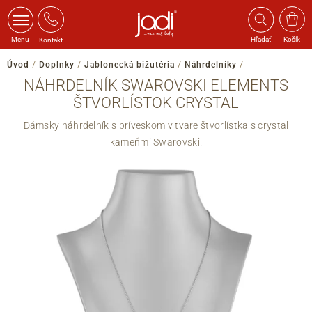
Menu
Hľadať
Košík
Kontakt
Úvod
/
Doplnky
/
Jablonecká bižutéria
/
Náhrdelníky
/
NÁHRDELNÍK SWAROVSKI ELEMENTS
ŠTVORLÍSTOK CRYSTAL
Dámsky náhrdelník s príveskom v tvare štvorlístka s crystal
kameňmi Swarovski.