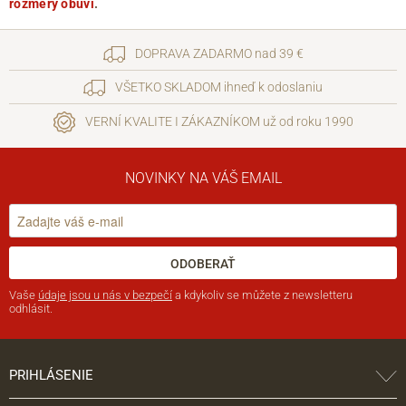
rozmery obuvi
.
DOPRAVA ZADARMO nad 39 €
VŠETKO SKLADOM ihneď k odoslaniu
VERNÍ KVALITE I ZÁKAZNÍKOM už od roku 1990
NOVINKY NA VÁŠ EMAIL
ODOBERAŤ
Vaše
údaje jsou u nás v bezpečí
a kdykoliv se můžete z newsletteru
odhlásit.
PRIHLÁSENIE