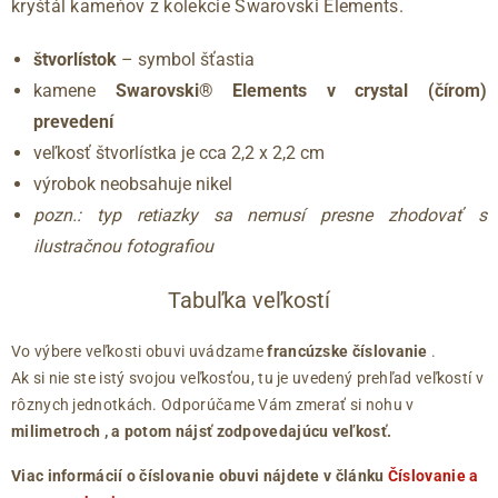
kryštál kameňov z kolekcie Swarovski Elements.
štvorlístok
– symbol šťastia
kamene
Swarovski® Elements v crystal (čírom)
prevedení
veľkosť štvorlístka je cca 2,2 x 2,2 cm
výrobok neobsahuje nikel
pozn.: typ retiazky sa nemusí presne zhodovať s
ilustračnou fotografiou
Tabuľka veľkostí
Vo výbere veľkosti obuvi uvádzame
francúzske číslovanie
.
Ak si nie ste istý svojou veľkosťou, tu je uvedený prehľad veľkostí v
rôznych jednotkách. Odporúčame Vám zmerať si nohu v
milimetroch
, a potom nájsť zodpovedajúcu veľkosť.
Viac informácií o číslovanie obuvi nájdete v článku
Číslovanie a