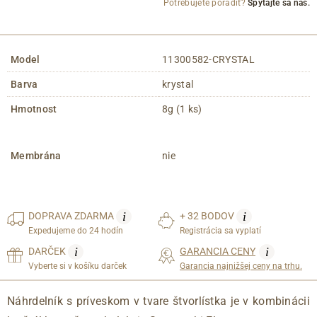
Potrebujete poradiť?
Spýtajte sa nás.
Model
11300582-CRYSTAL
Barva
krystal
Hmotnost
8g (1 ks)
Membrána
nie
i
i
DOPRAVA
ZDARMA
+ 32 BODOV
Expedujeme do 24 hodín
Registrácia sa vyplatí
i
i
DARČEK
GARANCIA CENY
Vyberte si v košíku darček
Garancia najnižšej ceny na trhu.
Náhrdelník s príveskom v tvare štvorlístka je v kombinácii