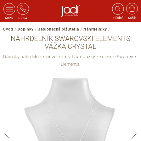
Menu
Hľadať
Košík
Kontakt
Úvod
/
Doplnky
/
Jablonecká bižutéria
/
Náhrdelníky
/
NÁHRDELNÍK SWAROVSKI ELEMENTS
VÁŽKA CRYSTAL
Dámsky náhrdelník s príveskom v tvare vážky z kolekcie Swarovski
Elements.