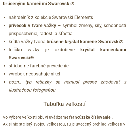
brúsenými kameňmi Swarovski®
.
náhrdelník z kolekcie Swarovski Elements
prívesok v tvare vážky
– symbol zmeny, sily, schopnosti
prispôsobenia, radosti a šťastia
krídla vážky tvoria
brúsené kryštál kamene Swarovski®
telíčko vážky je ozdobené
kryštál kamienkami
Swarovski®
strieborné farebné prevedenie
výrobok neobsahuje nikel
pozn.: typ retiazky sa nemusí presne zhodovať s
ilustračnou fotografiou
Tabuľka veľkostí
Vo výbere veľkosti obuvi uvádzame
francúzske číslovanie
.
Ak si nie ste istý svojou veľkosťou, tu je uvedený prehľad veľkostí v