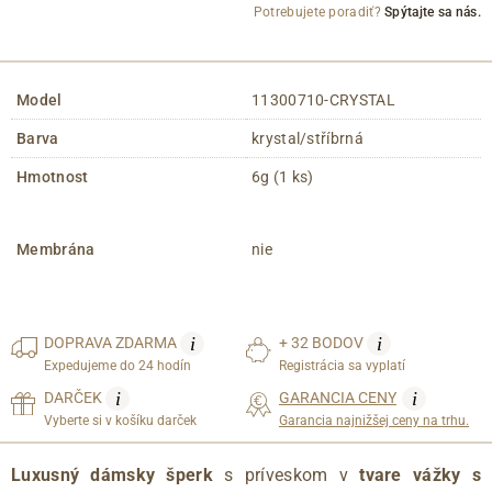
Potrebujete poradiť?
Spýtajte sa nás.
Model
11300710-CRYSTAL
Barva
krystal/stříbrná
Hmotnost
6g (1 ks)
Membrána
nie
i
i
DOPRAVA
ZDARMA
+ 32 BODOV
Expedujeme do 24 hodín
Registrácia sa vyplatí
i
i
DARČEK
GARANCIA CENY
Vyberte si v košíku darček
Garancia najnižšej ceny na trhu.
Luxusný dámsky šperk
s príveskom v
tvare vážky s