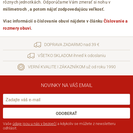
rôznych jednotkách. Odporúčame Vám zmerať si nohu v
milimetroch
, a potom nájsť zodpovedajúcu veľkosť.
Viac informácií o číslovanie obuvi nájdete v článku
Číslovanie a
rozmery obuvi
.
DOPRAVA ZADARMO nad 39 €
VŠETKO SKLADOM ihneď k odoslaniu
VERNÍ KVALITE I ZÁKAZNÍKOM už od roku 1990
NOVINKY NA VÁŠ EMAIL
ODOBERAŤ
Vaše
údaje jsou u nás v bezpečí
a kdykoliv se můžete z newsletteru
odhlásit.