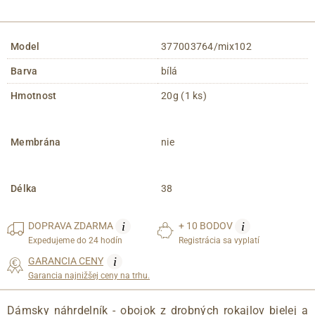
Model
377003764/mix102
Barva
bílá
Hmotnost
20g (1 ks)
Membrána
nie
Délka
38
i
i
DOPRAVA
ZDARMA
+ 10 BODOV
Expedujeme do 24 hodín
Registrácia sa vyplatí
i
GARANCIA CENY
Garancia najnižšej ceny na trhu.
Dámsky náhrdelník - obojok z drobných rokajlov bielej a