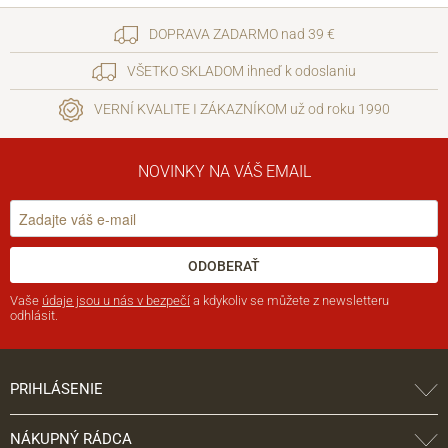
DOPRAVA ZADARMO nad 39 €
VŠETKO SKLADOM ihneď k odoslaniu
VERNÍ KVALITE I ZÁKAZNÍKOM už od roku 1990
NOVINKY NA VÁŠ EMAIL
ODOBERAŤ
Vaše
údaje jsou u nás v bezpečí
a kdykoliv se můžete z newsletteru
odhlásit.
PRIHLÁSENIE
NÁKUPNÝ RÁDCA