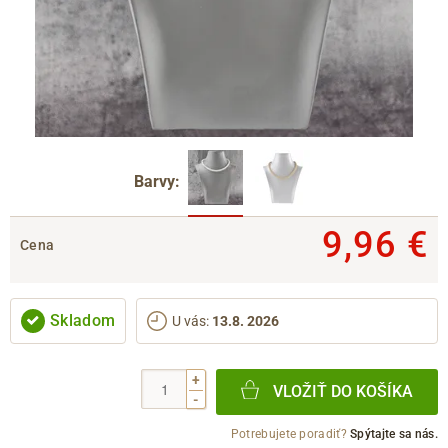
Barvy:
9,96 €
Cena
Skladom
U vás
:
13.8. 2026
+
VLOŽIŤ DO KOŠÍKA
-
Potrebujete poradiť?
Spýtajte sa nás.