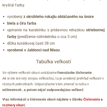
kryštál farby.
vyrobený
z okrúhleho rokajlu obtáčaného na šnúre
biela a číra farba
upínanie na karabínku s prídavnou retiazkou
striebornej
farby
(predĺženie náhrdelníka o cca 5 cm)
dĺžka korálkovej časti 38 cm
vyrobené v Jablonci nad Nisou
Tabuľka veľkostí
Vo výbere veľkosti obuvi uvádzame
francúzske číslovanie
.
Ak si nie ste istý svojou veľkosťou, tu je uvedený prehľad veľkostí v
rôznych jednotkách. Odporúčame Vám zmerať si nohu v
milimetroch
, a potom nájsť zodpovedajúcu veľkosť.
Viac informácií o číslovanie obuvi nájdete v článku
Číslovanie a
rozmery obuvi
.