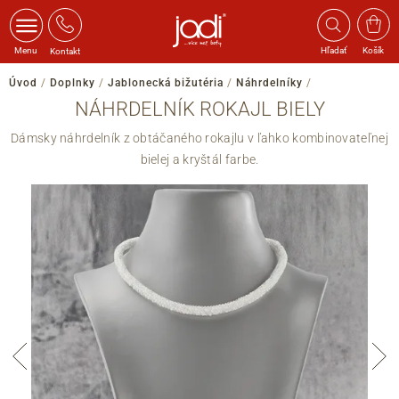
Menu
Hľadať
Košík
Kontakt
Úvod
/
Doplnky
/
Jablonecká bižutéria
/
Náhrdelníky
/
NÁHRDELNÍK ROKAJL BIELY
Dámsky náhrdelník z obtáčaného rokajlu v ľahko kombinovateľnej
bielej a kryštál farbe.