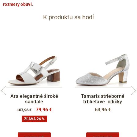
rozmery obuvi
.
K produktu sa hodí
Ara elegantné široké
Tamaris strieborné
sandále
trblietavé lodičky
79,96 €
63,96 €
107,96 €
ZĽAVA 26 %