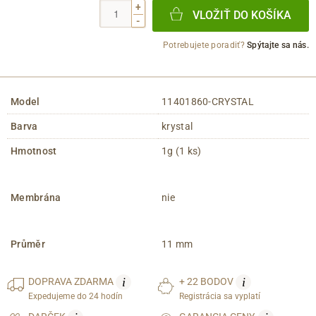
+
VLOŽIŤ DO KOŠÍKA
-
Potrebujete poradiť?
Spýtajte sa nás.
Model
11401860-CRYSTAL
Barva
krystal
Hmotnost
1g (1 ks)
Membrána
nie
Průměr
11 mm
i
i
DOPRAVA
ZDARMA
+ 22 BODOV
Expedujeme do 24 hodín
Registrácia sa vyplatí