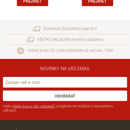
PREZRIEŤ
PREZRIEŤ
DOPRAVA ZADARMO nad 39 €
VŠETKO SKLADOM ihneď k odoslaniu
VERNÍ KVALITE I ZÁKAZNÍKOM už od roku 1990
NOVINKY NA VÁŠ EMAIL
ODOBERAŤ
Vaše
údaje jsou u nás v bezpečí
a kdykoliv se můžete z newsletteru
odhlásit.