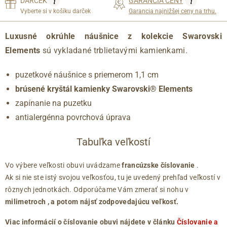
i
i
DARČEK
GARANCIA CENY
Vyberte si v košíku darček
Garancia najnižšej ceny na trhu.
Luxusné okrúhle náušnice z kolekcie Swarovski
Elements
sú vykladané trblietavými kamienkami.
puzetkové náušnice s priemerom 1,1 cm
brúsené kryštál kamienky Swarovski® Elements
zapínanie na puzetku
antialergénna povrchová úprava
Tabuľka veľkostí
Vo výbere veľkosti obuvi uvádzame
francúzske číslovanie
.
Ak si nie ste istý svojou veľkosťou, tu je uvedený prehľad veľkostí v
rôznych jednotkách. Odporúčame Vám zmerať si nohu v
milimetroch
, a potom nájsť zodpovedajúcu veľkosť.
Viac informácií o číslovanie obuvi nájdete v článku
Číslovanie a