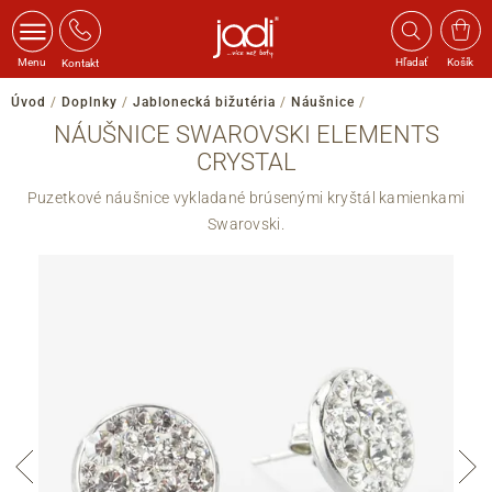
Menu
Hľadať
Košík
Kontakt
Úvod
/
Doplnky
/
Jablonecká bižutéria
/
Náušnice
/
NÁUŠNICE SWAROVSKI ELEMENTS
CRYSTAL
Puzetkové náušnice vykladané brúsenými kryštál kamienkami
Swarovski.