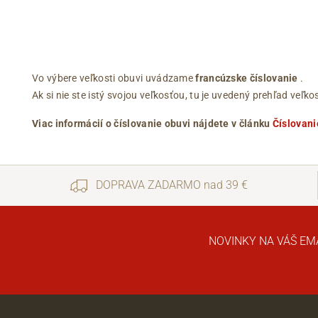
Vo výbere veľkosti obuvi uvádzame
francúzske číslovanie
.
Ak si nie ste istý svojou veľkosťou, tu je uvedený prehľad ve
Viac informácií o číslovanie obuvi nájdete v článku
Číslovani
DOPRAVA ZADARMO nad 39 €
NOVINKY NA VÁŠ EM