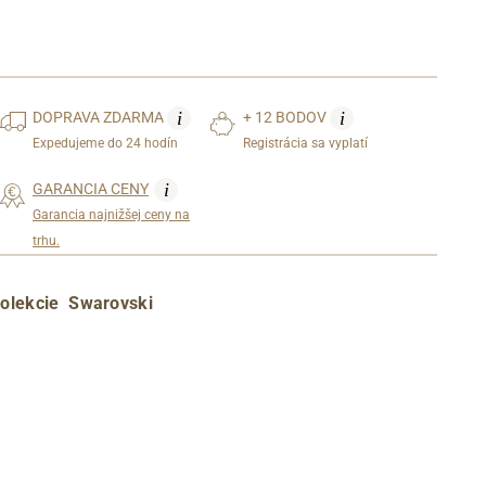
i
i
DOPRAVA
ZDARMA
+ 12 BODOV
Expedujeme do 24 hodín
Registrácia sa vyplatí
i
GARANCIA CENY
Garancia najnižšej ceny na
trhu.
kolekcie Swarovski