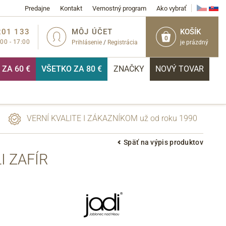
Predajne
Kontakt
Vernostný program
Ako vybrať
201 133
MÔJ ÚČET
KOŠÍK
0
:00 - 17:00
Prihlásenie
/
Registrácia
je prázdný
ZA 60 €
VŠETKO ZA 80 €
ZNAČKY
NOVÝ TOVAR
VERNÍ KVALITE I ZÁKAZNÍKOM už od roku 1990
Späť na výpis produktov
 ZAFÍR
PRIHLÁSIŤ