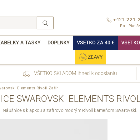
+421
221 
Po - Pia: 8
KABELKY A TAŠKY
DOPLNKY
VŠETKO ZA 40 €
VŠETKO 
ZĽAVY
VŠETKO SKLADOM ihneď k odoslaniu
arovski Elements Rivoli Zafír
ICE SWAROVSKI ELEMENTS RIVOLI
Náušnice s klapkou a zafírovo modrým Rivoli kameňom Swarovski.
nebo přihlášení
Cez Facebook