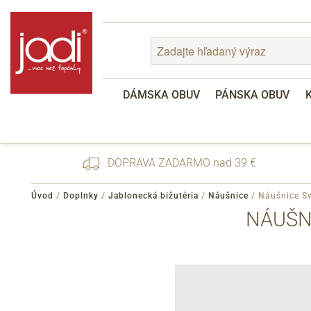
DÁMSKA OBUV
PÁNSKA OBUV
DOPRAVA ZADARMO nad 39 €
Úvod
/
Doplnky
/
Jablonecká bižutéria
/
Náušnice
/
Náušnice Sw
NÁUŠN
Zabudnuté heslo
Registrácia