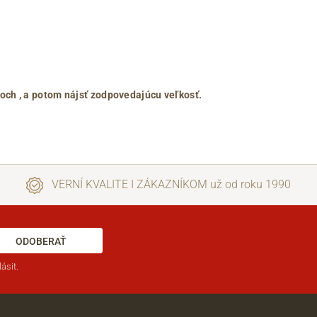
roch
, a potom nájsť zodpovedajúcu veľkosť.
VERNÍ KVALITE I ZÁKAZNÍKOM už od roku 1990
ODOBERAŤ
ásit.