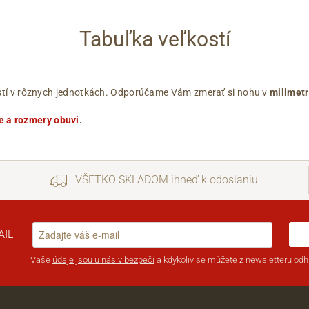
Tabuľka veľkostí
ľkostí v rôznych jednotkách. Odporúčame Vám zmerať si nohu v
milimet
e a rozmery obuvi
.
VŠETKO SKLADOM ihneď k odoslaniu
AIL
Vaše
údaje jsou u nás v bezpečí
a kdykoliv se můžete z newsletteru odhl