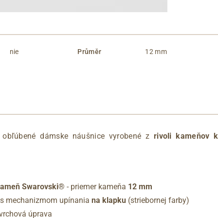
nie
Průměr
12 mm
 obľúbené dámske náušnice vyrobené z
rivoli kameňov 
 kameň Swarovski®
- priemer kameňa
12 mm
e s mechanizmom upínania
na klapku
(striebornej farby)
ovrchová úprava