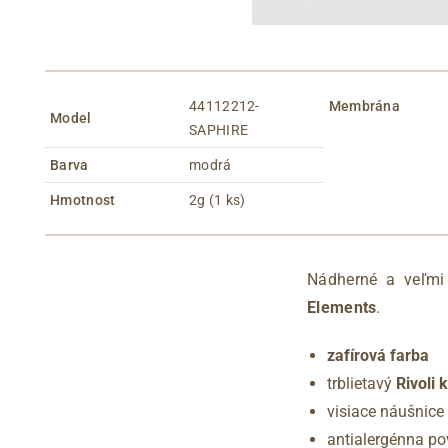
44112212-
Membrána
Model
SAPHIRE
Barva
modrá
Hmotnost
2g (1 ks)
Nádherné a veľmi
Elements
.
zafírová farba
trblietavý
Rivoli
visiace náušnic
antialergénna p