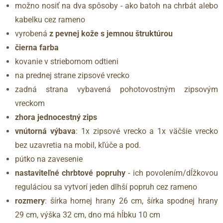
možno nosiť na dva spôsoby - ako batoh na chrbát alebo
kabelku cez rameno
vyrobená
z pevnej kože s jemnou štruktúrou
čierna
farba
kovanie v striebornom odtieni
na prednej strane zipsové vrecko
zadná strana vybavená pohotovostným zipsovým
vreckom
zhora jednocestný zips
vnútorná výbava
: 1x zipsové vrecko a 1x väčšie vrecko
bez uzavretia na mobil, kľúče a pod.
pútko na zavesenie
nastaviteľné chrbtové popruhy
- ich povolením/dĺžkovou
reguláciou sa vytvorí jeden dlhší popruh cez rameno
rozmery
: šírka hornej hrany 26 cm, šírka spodnej hrany
29 cm, výška 32 cm, dno má hĺbku 10 cm