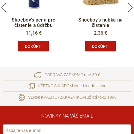
Shoeboy's pena pre
Shoeboy's hubka na
čistenie a údržbu
čistenie
11,16 €
2,36 €
DOKÚPIŤ
DOKÚPIŤ
DOPRAVA ZADARMO nad 39 €
VŠETKO SKLADOM ihneď k odoslaniu
VERNÍ KVALITE I ZÁKAZNÍKOM už od roku 1990
NOVINKY NA VÁŠ EMAIL