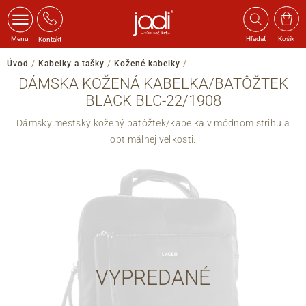
Menu
Hľadať
Košík
Kontakt
Úvod
/
Kabelky a tašky
/
Kožené kabelky
/
DÁMSKA KOŽENÁ KABELKA/BATÔŽTEK
BLACK BLC-22/1908
Dámsky mestský kožený batôžtek/kabelka v módnom strihu a
optimálnej veľkosti.
VYPREDANÉ