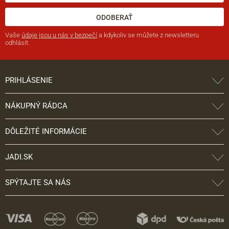
ODOBERAŤ
Vaše
údaje jsou u nás v bezpečí
a kdykoliv se můžete z newsletteru
odhlásit.
PRIHLÁSENIE
NÁKUPNÝ RÁDCA
DÔLEŽITÉ INFORMÁCIE
JADI.SK
SPÝTAJTE SA NÁS