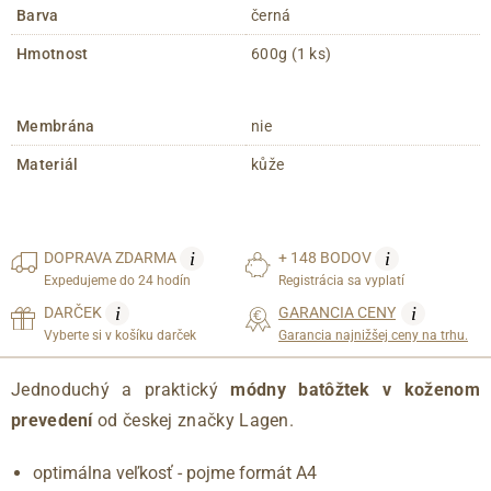
Barva
černá
Hmotnost
600g (1 ks)
Membrána
nie
Materiál
kůže
i
i
DOPRAVA
ZDARMA
+ 148 BODOV
Expedujeme do 24 hodín
Registrácia sa vyplatí
i
i
DARČEK
GARANCIA CENY
Vyberte si v košíku darček
Garancia najnižšej ceny na trhu.
Jednoduchý a praktický
módny batôžtek v koženom
prevedení
od českej značky Lagen.
optimálna veľkosť - pojme formát A4