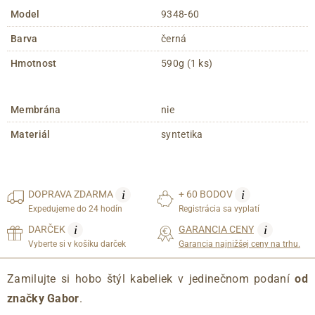
Model
9348-60
Barva
černá
Hmotnost
590g (1 ks)
Membrána
nie
Materiál
syntetika
i
i
DOPRAVA
ZDARMA
+ 60 BODOV
Expedujeme do 24 hodín
Registrácia sa vyplatí
i
i
DARČEK
GARANCIA CENY
Vyberte si v košíku darček
Garancia najnižšej ceny na trhu.
Zamilujte si hobo štýl kabeliek v jedinečnom podaní
od
značky Gabor
.