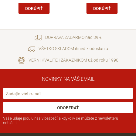
DOKÚPIŤ
DOKÚPIŤ
DOPRAVA ZADARMO nad 39 €
VŠETKO SKLADOM ihneď k odoslaniu
VERNÍ KVALITE I ZÁKAZNÍKOM už od roku 1990
NOVINKY NA VÁŠ EMAIL
ODOBERAŤ
Vaše
údaje jsou u nás v bezpečí
a kdykoliv se můžete z newsletteru
odhlásit.