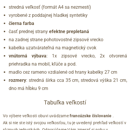
stredná veľkosť (formát A4 sa nezmestí)
vyrobené z poddajnej hladkej syntetiky
čierna farba
časť prednej strany
efektne prepletaná
na zadnej strane pohotovostné zipsové vrecko
kabelka uzatvárateľná na magnetický cvok
vnútorná výbava
: 1x zipsové vrecko, 2x otvorená
priehradka na mobil, kľúče a pod.
madlo cez rameno vzdialené od hrany kabelky 27 cm
rozmery
: stredná šírka cca 35 cm, stredová výška 21 cm,
dno má hĺbku 9 cm
Tabuľka veľkostí
Vo výbere veľkosti obuvi uvádzame
francúzske číslovanie
.
Ak si nie ste istý svojou veľkosťou, tu je uvedený prehľad veľkostí v
rôznych jednotkách. Odporúčame Vám zmerať si nohu v