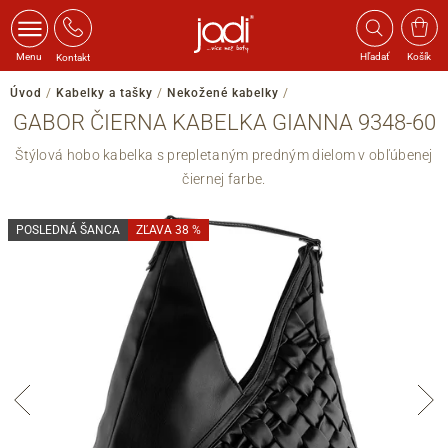
Menu
Hľadať
Košík
Kontakt
Úvod
/
Kabelky a tašky
/
Nekožené kabelky
/
GABOR ČIERNA KABELKA GIANNA 9348-60
Štýlová hobo kabelka s prepletaným predným dielom v obľúbenej
čiernej farbe.
POSLEDNÁ ŠANCA
ZĽAVA 38 %