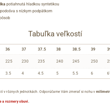
elka
potiahnutá hladkou syntetikou
 podošva s nízkym podpätkom
spôsob
Tabuľka veľkostí
36
37
37.5
38
38.5
39
3
225
230
235
240
245
250
2
3.5
4
4.5
5
5.5
6
6
ľkostí v rôznych jednotkách. Odporúčame Vám zmerať si nohu v
milimet
e a rozmery obuvi
.