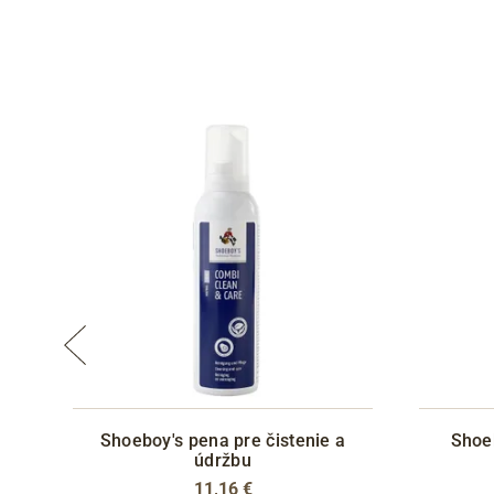
Shoeboy's pena pre čistenie a
Shoe
údržbu
11,16 €