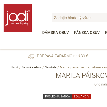
DÁMSKA OBUV
PÁNSKA OBUV
DOPRAVA ZADARMO nad 39 €
Úvod
/
Dámska obuv
/
Sandále
/
Marila páiskové prepletané sa
MARILA PÁISKO
Zabudnuté heslo
Originá
Registrácia
POSLEDNÁ ŠANCA
ZĽAVA 40 %