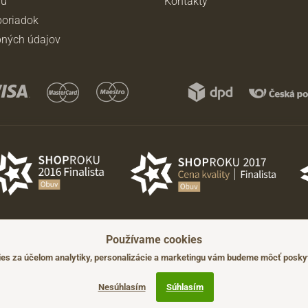
ru
Kontakty
oriadok
ných údajov
Používame cookies
ádzajúceho upozornenia.
s za účelom analytiky, personalizácie a marketingu vám budeme môcť poskyt
Nesúhlasím
Súhlasím