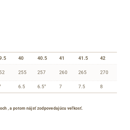
9.5
40
40.5
41
41.5
42
52
255
257
260
265
270
+
+
6.5
6.5
7
7.5
8
roch
, a potom nájsť zodpovedajúcu veľkosť.