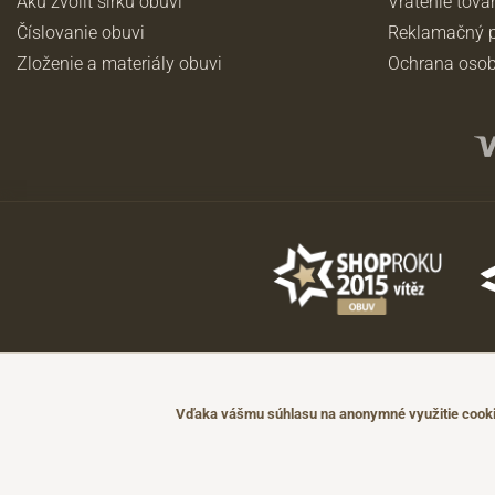
Akú zvoliť šírku obuvi
Vrátenie tova
Číslovanie obuvi
Reklamačný p
Zloženie a materiály obuvi
Ochrana osob
©2026 JADI.sk. Užitie materiálov bez súhlasu nie je možné.
Údaje majú len informatívny charakter a môžu byť zmenené bez predch
Vďaka vášmu súhlasu na anonymné využitie cookie
Technicky zajišťuje
Simplia.cz
.