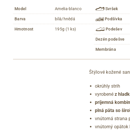
Model
Amelia-blanco
Svršek
Barva
bílá/hnědá
Podšívka
Hmotnost
195g (1 ks)
Podešev
Dezén podešve
Membrána
Štýlové kožené sa
okrúhly strih
vyrobené
z hladk
príjemná kombiná
plná päta so ši
vnútorná strana 
vnútorný opätok