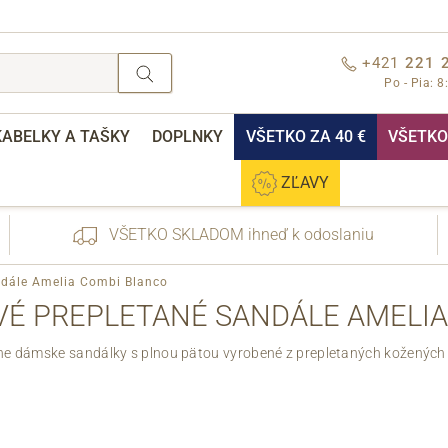
+421
221 
Po - Pia: 8
KABELKY A TAŠKY
DOPLNKY
VŠETKO ZA 40 €
VŠETKO 
ZĽAVY
VŠETKO SKLADOM ihneď k odoslaniu
ndále Amelia Combi Blanco
VÉ PREPLETANÉ SANDÁLE AMELI
lne dámske sandálky s plnou pätou vyrobené z prepletaných kožených 
nebo přihlášení
Cez Facebook