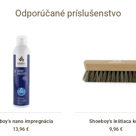
Odporúčané príslušenstvo
boy's nano impregnácia
Shoeboy's leštiaca k
13,96 €
9,96 €