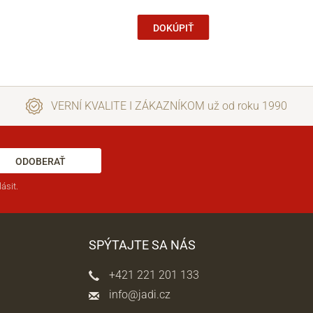
DOKÚPIŤ
VERNÍ KVALITE I ZÁKAZNÍKOM už od roku 1990
ODOBERAŤ
ásit.
SPÝTAJTE SA NÁS
+421 221 201 133
info@jadi.cz