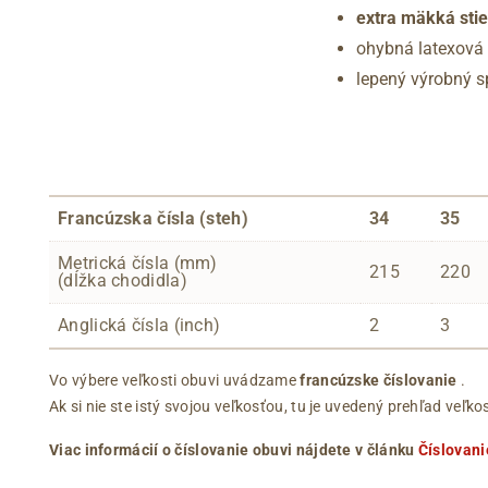
extra mäkká sti
ohybná latexová
lepený výrobný 
Francúzska čísla (steh)
34
35
Metrická čísla (mm)
215
220
(dĺžka chodidla)
Anglická čísla (inch)
2
3
Vo výbere veľkosti obuvi uvádzame
francúzske číslovanie
.
Ak si nie ste istý svojou veľkosťou, tu je uvedený prehľad ve
Viac informácií o číslovanie obuvi nájdete v článku
Číslovani