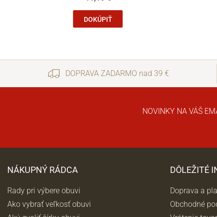
DOKÚPIŤ
DOPRAVA ZADARMO nad 39 €
NOVINKY NA VÁŠ EM
NÁKUPNÝ RÁDCA
DÔLEŽITÉ 
Rady pri výbere obuvi
Doprava a pl
Ako vybrať veľkosť obuvi
Obchodné po