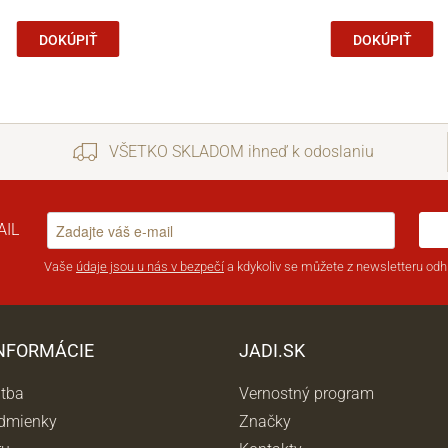
DOKÚPIŤ
DOKÚPIŤ
VŠETKO SKLADOM ihneď k odoslaniu
AIL
Vaše
údaje jsou u nás v bezpečí
a kdykoliv se můžete z newsletteru odhl
INFORMÁCIE
JADI.SK
atba
Vernostný program
dmienky
Značky