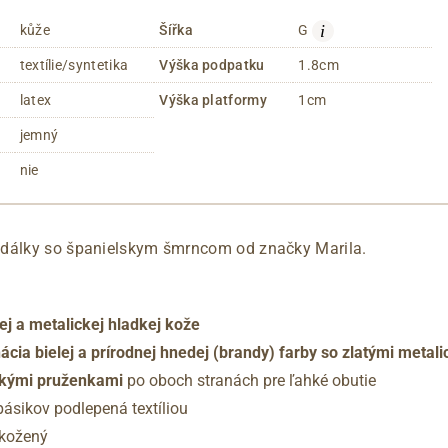
i
kůže
Šířka
G
textílie/syntetika
Výška podpatku
1.8cm
latex
Výška platformy
1cm
jemný
nie
ndálky so španielskym šmrncom od značky Marila.
ej a metalickej hladkej kože
cia bielej a prírodnej hnedej (brandy) farby so zlatými metal
rokými pruženkami
po oboch stranách pre ľahké obutie
pásikov podlepená textíliou
 kožený