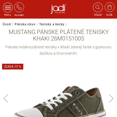
Menu
Hľadať
Košík
Kontakt
Úvod
/
Pánska obuv
/
Tenisky a kecky
/
MUSTANG PÁNSKE PLÁTENÉ TENISKY
KHAKI 26M0151005
Pánske módne plátené tenisky v khaki zelenej farbe s gumovou
špičkou a šnurovaním.
ZĽAVA 15 %