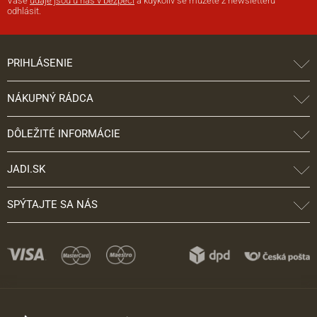
Vaše
údaje jsou u nás v bezpečí
a kdykoliv se můžete z newsletteru
odhlásit.
PRIHLÁSENIE
NÁKUPNÝ RÁDCA
DÔLEŽITÉ INFORMÁCIE
JADI.SK
SPÝTAJTE SA NÁS