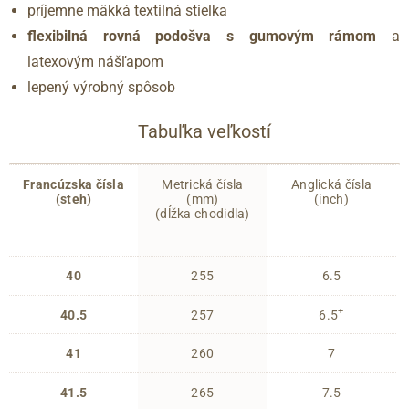
príjemne mäkká textilná stielka
flexibilná rovná podošva s gumovým rámom
a
latexovým nášľapom
lepený výrobný spôsob
Tabuľka veľkostí
Francúzska čísla
Metrická čísla
Anglická čísla
(steh)
(mm)
(inch)
(dĺžka chodidla)
40
255
6.5
+
40.5
257
6.5
41
260
7
41.5
265
7.5