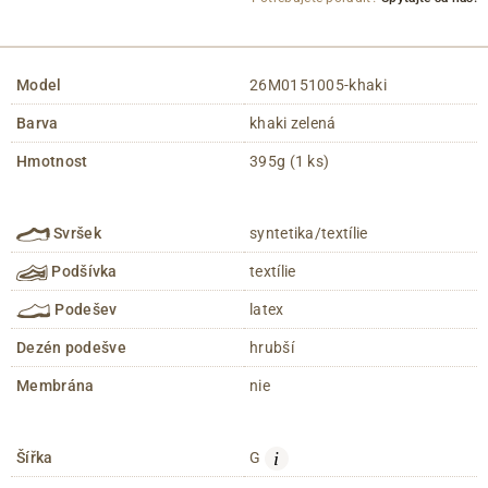
Model
26M0151005-khaki
Barva
khaki zelená
Hmotnost
395g (1 ks)
Svršek
syntetika/textílie
Podšívka
textílie
Podešev
latex
Dezén podešve
hrubší
Membrána
nie
i
Šířka
G