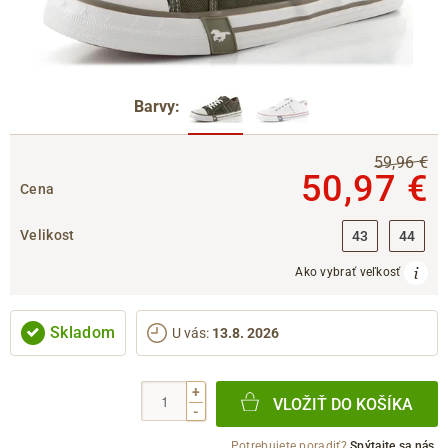
Barvy:
59,96 €
50,97 €
Cena
Velikost
43
44
Ako vybrať veľkosť
Skladom
U vás
:
13.8. 2026
+
VLOŽIŤ DO KOŠÍKA
-
Potrebujete poradiť?
Spýtajte sa nás.