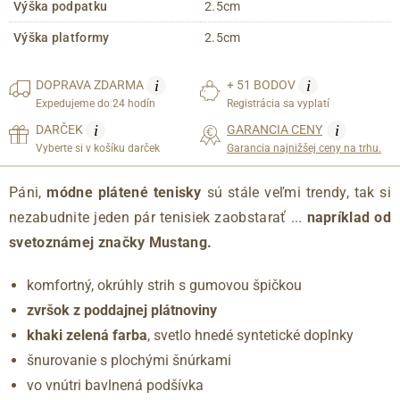
Výška podpatku
2.5cm
Výška platformy
2.5cm
i
i
DOPRAVA
ZDARMA
+ 51 BODOV
Expedujeme do 24 hodín
Registrácia sa vyplatí
i
i
DARČEK
GARANCIA CENY
Vyberte si v košíku darček
Garancia najnižšej ceny na trhu.
Páni,
módne plátené tenisky
sú stále veľmi trendy, tak si
nezabudnite jeden pár tenisiek zaobstarať ...
napríklad od
svetoznámej značky Mustang.
komfortný, okrúhly strih s gumovou špičkou
zvršok z poddajnej plátnoviny
khaki zelená farba
, svetlo hnedé syntetické doplnky
šnurovanie s plochými šnúrkami
vo vnútri bavlnená podšívka