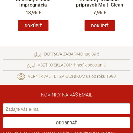
impregnácia
prípravok Multi Clean
13,96 €
7,96 €
DOKÚPIŤ
DOKÚPIŤ
DOPRAVA ZADARMO nad 39 €
VŠETKO SKLADOM ihneď k odoslaniu
VERNÍ KVALITE I ZÁKAZNÍKOM už od roku 1990
NOVINKY NA VÁŠ EMAIL
ODOBERAŤ