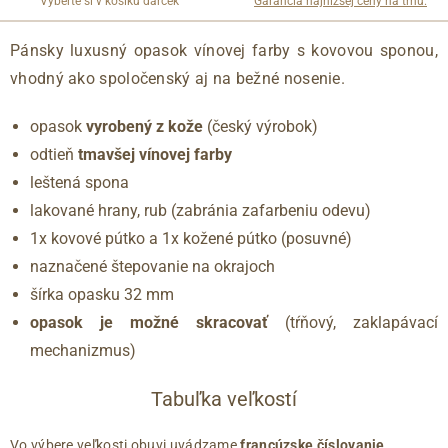
Vyberte si v košíku darček
Garancia najnižšej ceny na trhu.
Pánsky luxusný opasok vínovej farby s kovovou sponou,
vhodný ako spoločenský aj na bežné nosenie.
opasok
vyrobený z kože
(český výrobok)
odtieň
tmavšej vínovej farby
leštená spona
lakované hrany, rub (zabránia zafarbeniu odevu)
1x kovové pútko a 1x kožené pútko (posuvné)
naznačené štepovanie na okrajoch
šírka opasku 32 mm
opasok je možné skracovať
(tŕňový, zaklapávací
mechanizmus)
Tabuľka veľkostí
Vo výbere veľkosti obuvi uvádzame
francúzske číslovanie
.