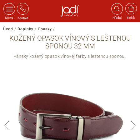
Menu
Hľadať
Košík
Kontakt
Úvod
/
Doplnky
/
Opasky
/
KOŽENÝ OPASOK VÍNOVÝ S LEŠTENOU
SPONOU 32 MM
Pánsky kožený opasok vínovej farby s leštenou sponou.