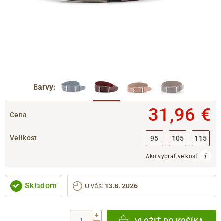
Barvy:
31,96 €
Cena
Velikost
95
105
115
Ako vybrať veľkosť
Skladom
U vás
:
13.8. 2026
+