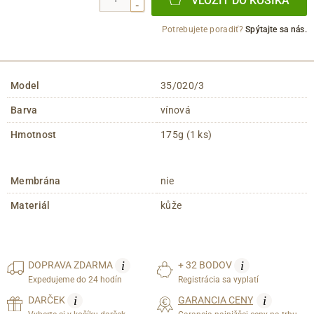
VLOŽIŤ DO KOŠÍKA
-
Potrebujete poradiť?
Spýtajte sa nás.
Model
35/020/3
Barva
vínová
Hmotnost
175g (1 ks)
Membrána
nie
Materiál
kůže
i
i
DOPRAVA
ZDARMA
+ 32 BODOV
Expedujeme do 24 hodín
Registrácia sa vyplatí
i
i
DARČEK
GARANCIA CENY