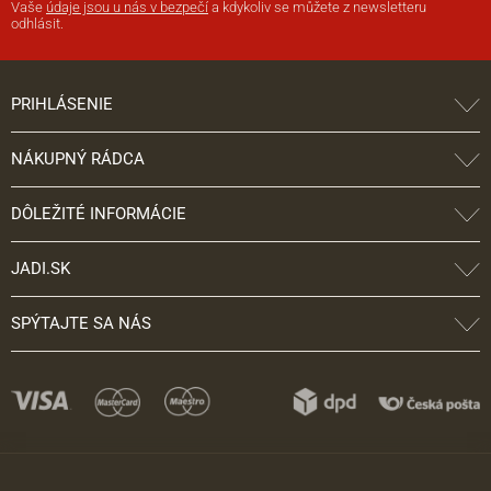
Vaše
údaje jsou u nás v bezpečí
a kdykoliv se můžete z newsletteru
odhlásit.
PRIHLÁSENIE
NÁKUPNÝ RÁDCA
DÔLEŽITÉ INFORMÁCIE
JADI.SK
SPÝTAJTE SA NÁS