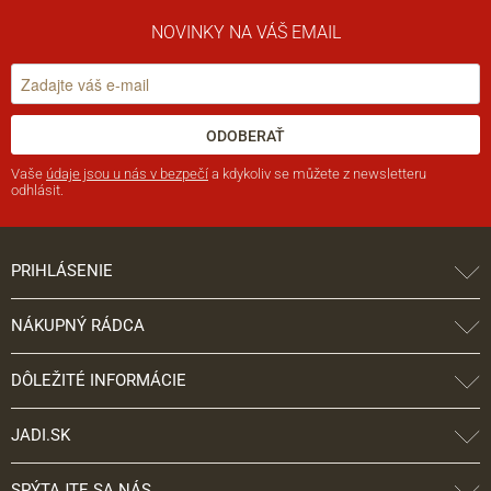
NOVINKY NA VÁŠ EMAIL
ODOBERAŤ
Vaše
údaje jsou u nás v bezpečí
a kdykoliv se můžete z newsletteru
odhlásit.
PRIHLÁSENIE
NÁKUPNÝ RÁDCA
DÔLEŽITÉ INFORMÁCIE
JADI.SK
SPÝTAJTE SA NÁS