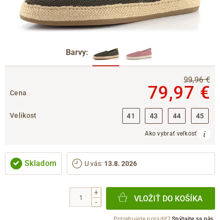
Barvy:
99,96 €
79,97 €
Cena
Velikost
41
43
44
45
Ako vybrať veľkosť
Skladom
U vás
:
13.8. 2026
+
VLOŽIŤ DO KOŠÍKA
-
Potrebujete poradiť?
Spýtajte sa nás.