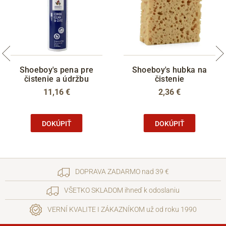
Shoeboy's pena pre
Shoeboy's hubka na
čistenie a údržbu
čistenie
11,16 €
2,36 €
DOKÚPIŤ
DOKÚPIŤ
DOPRAVA ZADARMO nad 39 €
VŠETKO SKLADOM ihneď k odoslaniu
VERNÍ KVALITE I ZÁKAZNÍKOM už od roku 1990