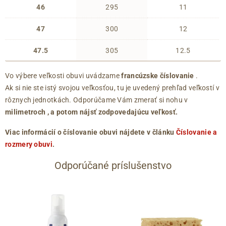
46
295
11
47
300
12
47.5
305
12.5
Vo výbere veľkosti obuvi uvádzame
francúzske číslovanie
.
Ak si nie ste istý svojou veľkosťou, tu je uvedený prehľad veľkostí v
rôznych jednotkách. Odporúčame Vám zmerať si nohu v
milimetroch
, a potom nájsť zodpovedajúcu veľkosť.
Viac informácií o číslovanie obuvi nájdete v článku
Číslovanie a
rozmery obuvi
.
Odporúčané príslušenstvo