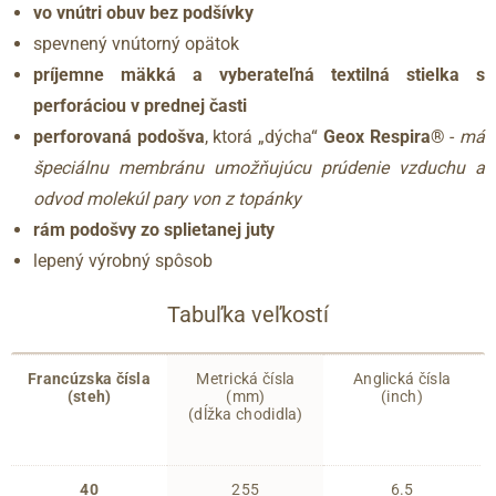
vo vnútri obuv bez podšívky
spevnený vnútorný opätok
príjemne mäkká a vyberateľná textilná stielka s
perforáciou v prednej časti
perforovaná podošva
, ktorá „dýcha“
Geox Respira®
-
má
špeciálnu membránu umožňujúcu prúdenie vzduchu a
odvod molekúl pary von z topánky
rám podošvy zo splietanej juty
lepený výrobný spôsob
Tabuľka veľkostí
Francúzska čísla
Metrická čísla
Anglická čísla
(steh)
(mm)
(inch)
(dĺžka chodidla)
40
255
6.5