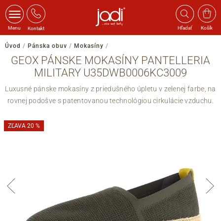
Menu
Hľadať
Košík
Kontakt
Úvod
/
Pánska obuv
/
Mokasíny
/
GEOX PÁNSKE MOKASÍNY PANTELLERIA
MILITARY U35DWB0006KC3009
Luxusné pánske mokasíny z priedušného úpletu v zelenej farbe, na
rovnej podošve s patentovanou technológiou cirkulácie vzduchu.
ZĽAVA 20 %