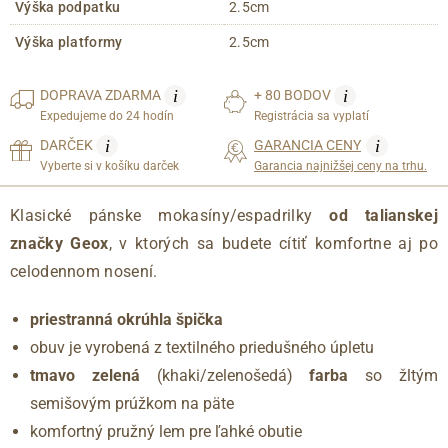
Výška podpatku
2.5cm
Výška platformy
2.5cm
i
i
DOPRAVA
ZDARMA
+ 80 BODOV
Expedujeme do 24 hodín
Registrácia sa vyplatí
i
i
DARČEK
GARANCIA CENY
Vyberte si v košíku darček
Garancia najnižšej ceny na trhu.
Klasické pánske mokasíny/espadrilky
od talianskej
značky Geox
, v ktorých sa budete cítiť komfortne aj po
celodennom nosení.
priestranná okrúhla špička
obuv je vyrobená z textilného priedušného úpletu
tmavo zelená
(khaki/zelenošedá)
farba
so žltým
semišovým prúžkom na päte
komfortný pružný lem pre ľahké obutie