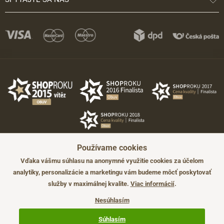
Používame cookies
Vďaka vášmu súhlasu na anonymné využitie cookies za účelom
analytiky, personalizácie a marketingu vám budeme môcť poskytovať
služby v maximálnej kvalite.
Viac informácií
.
©2026 JADI.sk. Užitie materiálov bez súhlasu nie je možné.
Údaje majú len informatívny charakter a môžu byť zmenené bez
Nesúhlasím
predchádzajúceho upozornenia.
Technicky zajišťuje
Simplia.cz
.
Súhlasím