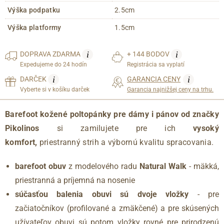
Výška podpatku
2.5cm
Výška platformy
1.5cm
i
i
DOPRAVA
ZDARMA
+ 144 BODOV
Expedujeme do 24 hodín
Registrácia sa vyplatí
i
i
DARČEK
GARANCIA CENY
Vyberte si v košíku darček
Garancia najnižšej ceny na trhu.
Barefoot kožené poltopánky pre dámy i pánov od značky
Pikolinos
si zamilujete pre ich
vysoký
komfort,
priestranný strih a výbornú kvalitu spracovania.
barefoot obuv
z modelového radu
Natural Walk
- mäkká,
priestranná a príjemná na nosenie
súčasťou balenia obuvi sú dvoje vložky
- pre
začiatočníkov (profilované a zmäkčené) a pre skúsených
užívateľov obuvi sú potom vložky rovné pre prirodzenú