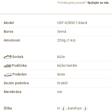
Potrebujete poradiť?
Spýtajte sa nás.
Model
U9F-4285C1-black
Barva
černá
Hmotnost
250g (1 ks)
Svršek
kůže
Podšívka
kůže/textílie
Podešev
latex
Dezén podešve
hrubší
Membrána
nie
i
i
Šířka
H
, barefoot