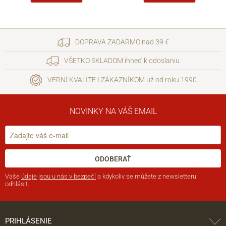
DOPRAVA ZADARMO nad 39 €
VŠETKO SKLADOM ihneď k odoslaniu
VERNÍ KVALITE I ZÁKAZNÍKOM už od roku 1990
NOVINKY NA VÁŠ EMAIL
ODOBERAŤ
Vaše
údaje jsou u nás v bezpečí
a kdykoliv se můžete z newsletteru
odhlásit.
PRIHLÁSENIE