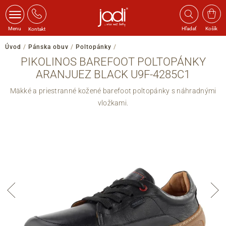
Menu
Hľadať
Košík
Kontakt
Úvod
/
Pánska obuv
/
Poltopánky
/
PIKOLINOS BAREFOOT POLTOPÁNKY
ARANJUEZ BLACK U9F-4285C1
Mäkké a priestranné kožené barefoot poltopánky s náhradnými
vložkami.