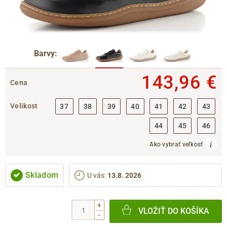
Barvy:
143,96 €
Cena
Velikost
37
38
39
40
41
42
43
44
45
46
Ako vybrať veľkosť
Skladom
U vás
:
13.8. 2026
+
VLOŽIŤ DO KOŠÍKA
-