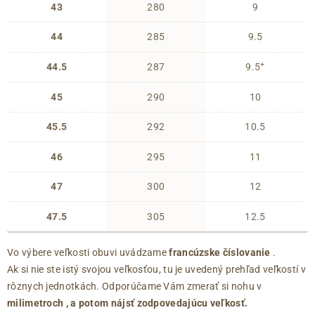
43
280
9
44
285
9.5
+
44.5
287
9.5
45
290
10
45.5
292
10.5
46
295
11
47
300
12
47.5
305
12.5
Vo výbere veľkosti obuvi uvádzame
francúzske číslovanie
.
Ak si nie ste istý svojou veľkosťou, tu je uvedený prehľad veľkostí v
rôznych jednotkách. Odporúčame Vám zmerať si nohu v
milimetroch
, a potom nájsť zodpovedajúcu veľkosť.