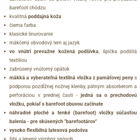
barefoot chôdzu
kvalitná
poddajná koža
čierna farba
klasické šnurovanie
mäkčený obvodový lem aj jazyk
vo vnútri prevažne kožená podšívka
, špička podšitá
textíliou
zabrúsený vnútorný opätok
mäkká a vyberateľná textilná vložka z pamäťovej peny
s
podporou pozdĺžnej nožnej klenby, pätným absorbérom a
perforáciou v prednej časti -
jedná sa o prechodovú
vložku, pokiaľ s barefoot obuvou začínate
náhradné ploché a tenké (barefoot) vložky súčasťou
balenia - pre skúsených "barefootárov"
vysoko flexibilná latexová podošva
šitý a lepený výrobný spôsob