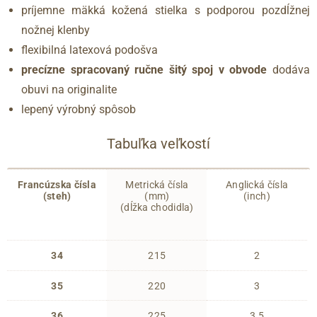
príjemne mäkká kožená stielka s podporou pozdĺžnej
nožnej klenby
flexibilná latexová podošva
precízne spracovaný ručne šitý spoj v obvode
dodáva
obuvi na originalite
lepený výrobný spôsob
Tabuľka veľkostí
Francúzska čísla
Metrická čísla
Anglická čísla
(steh)
(mm)
(inch)
(dĺžka chodidla)
34
215
2
35
220
3
36
225
3.5