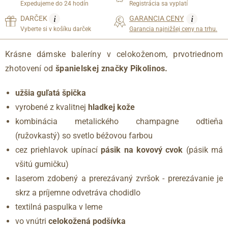
Expedujeme do 24 hodín
Registrácia sa vyplatí
i
i
DARČEK
GARANCIA CENY
Vyberte si v košíku darček
Garancia najnižšej ceny na trhu.
Krásne dámske baleríny v celokoženom, prvotriednom
zhotovení od
španielskej značky Pikolinos.
užšia guľatá špička
vyrobené z kvalitnej
hladkej kože
kombinácia metalického champagne odtieňa
(ružovkastý) so svetlo béžovou farbou
cez priehlavok upínací
pásik na kovový cvok
(pásik má
všitú gumičku)
laserom zdobený a prerezávaný zvršok - prerezávanie je
skrz a príjemne odvetráva chodidlo
textilná paspulka v leme
vo vnútri
celokožená podšívka