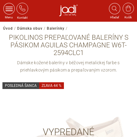
Menu
Hľadať
Košík
Kontakt
Úvod
/
Dámska obuv
/
Balerínky
/
PIKOLINOS PREPAĽOVANÉ BALERÍNY S
PÁSIKOM AGUILAS CHAMPAGNE W6T-
2594CLC1
Dámske kožené baleríny v béžovej metalickej farbe s
priehlavkovým pásikom a prepaľovaným vzorom.
POSLEDNÁ ŠANCA
ZĽAVA 44 %
VYPREDANÉ