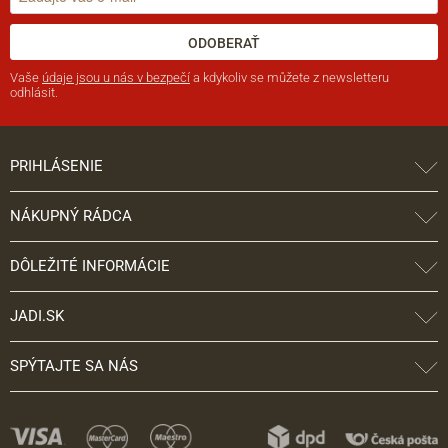
ODOBERAŤ
Vaše
údaje jsou u nás v bezpečí
a kdykoliv se můžete z newsletteru
odhlásit.
PRIHLÁSENIE
NÁKUPNÝ RÁDCA
DÔLEŽITÉ INFORMÁCIE
JADI.SK
SPÝTAJTE SA NÁS