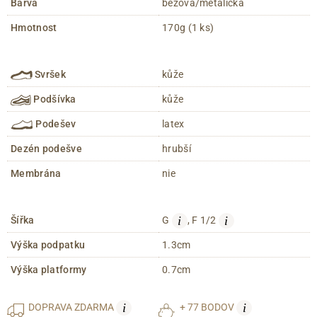
Barva
béžová/metalická
Hmotnost
170g (1 ks)
Svršek
kůže
Podšívka
kůže
Podešev
latex
Dezén podešve
hrubší
Membrána
nie
i
i
Šířka
G
, F 1/2
Výška podpatku
1.3cm
Výška platformy
0.7cm
i
i
DOPRAVA
ZDARMA
+ 77 BODOV