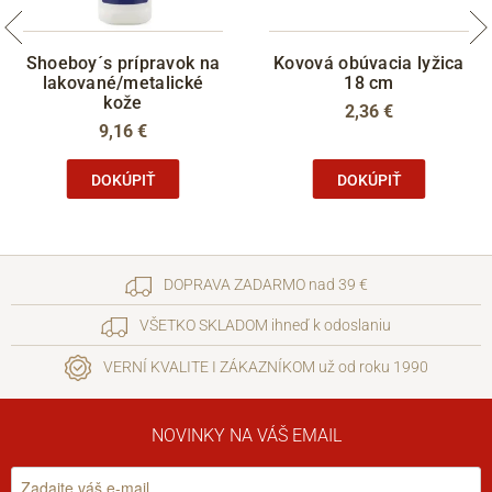
Shoeboy´s prípravok na
Kovová obúvacia lyžica
lakované/metalické
18 cm
kože
2,36 €
9,16 €
DOKÚPIŤ
DOKÚPIŤ
DOPRAVA ZADARMO nad 39 €
VŠETKO SKLADOM ihneď k odoslaniu
VERNÍ KVALITE I ZÁKAZNÍKOM už od roku 1990
NOVINKY NA VÁŠ EMAIL