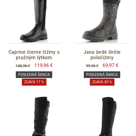
Caprice čierne čižmy s
Jana šedé širšie
pružným lýtkom
poločižmy
119,96 €
69,97 €
143,96 €
99,96 €
POSLEDNÁ ŠANCA
POSLEDNÁ ŠANCA
ZĽAVA 17 %
ZĽAVA 30 %