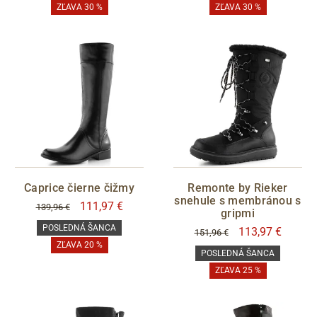
ZĽAVA 30 %
ZĽAVA 30 %
XS
S
M
L
XL
MEMBRÁNA
áno
S05 - Liberec
Filtrovať
Caprice čierne čižmy
Remonte by Rieker
snehule s membránou s
111,97 €
139,96 €
gripmi
POSLEDNÁ ŠANCA
113,97 €
151,96 €
ZĽAVA 20 %
POSLEDNÁ ŠANCA
ZĽAVA 25 %