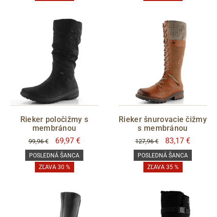
Rieker poločižmy s
Rieker šnurovacie čižmy
membránou
s membránou
69,97 €
83,17 €
99,96 €
127,96 €
POSLEDNÁ ŠANCA
POSLEDNÁ ŠANCA
ZĽAVA 30 %
ZĽAVA 35 %