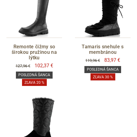
Remonte čižmy so
Tamaris snehule s
širokou pružinou na
membránou
lýtku
83,97 €
119,96 €
102,37 €
127,96 €
POSLEDNÁ ŠANCA
POSLEDNÁ ŠANCA
ZĽAVA 30 %
ZĽAVA 20 %