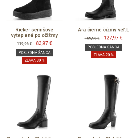
Rieker semišové
Ara čierne čižmy veľ.L
vyteplené poločižmy
127,97 €
159,96 €
83,97 €
119,96 €
POSLEDNÁ ŠANCA
POSLEDNÁ ŠANCA
ZĽAVA 20 %
ZĽAVA 30 %