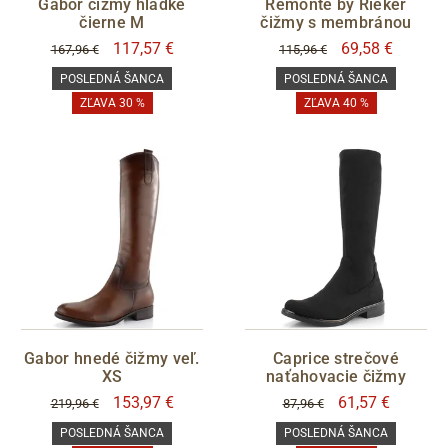
VÝŠKA PODPATKU
Gabor čižmy hladké
Remonte by Rieker
Rieker
čierne M
čižmy s membránou
Tamaris
117,57 €
69,58 €
167,96 €
115,96 €
POSLEDNÁ ŠANCA
POSLEDNÁ ŠANCA
ZĽAVA 30 %
ZĽAVA 40 %
VYTEPLENÍ
áno
CENA
Sleva
Gabor hnedé čižmy veľ.
Caprice strečové
POSLEDNÍ ŠANCE
XS
naťahovacie čižmy
153,97 €
61,57 €
219,96 €
87,96 €
áno
POSLEDNÁ ŠANCA
POSLEDNÁ ŠANCA
VELIKOST LÝTKA