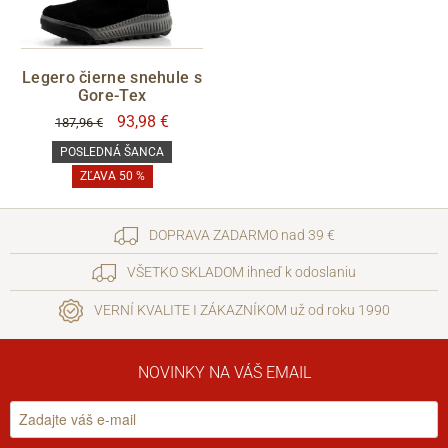
Legero čierne snehule s
Gore-Tex
93,98 €
187,96 €
POSLEDNÁ ŠANCA
ZĽAVA 50 %
DOPRAVA ZADARMO nad 39 €
VŠETKO SKLADOM ihneď k odoslaniu
VERNÍ KVALITE I ZÁKAZNÍKOM už od roku 1990
NOVINKY NA VÁŠ EMAIL