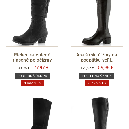
Rieker zateplené
Ara širšie čižmy na
riasené poločižmy
podpätku veľ.L
77,97 €
89,98 €
103,96 €
179,96 €
POSLEDNÁ ŠANCA
POSLEDNÁ ŠANCA
ZĽAVA 25 %
ZĽAVA 50 %