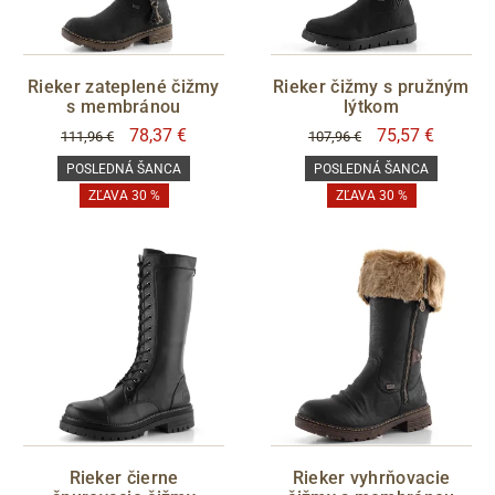
Rieker zateplené čižmy
Rieker čižmy s pružným
s membránou
lýtkom
78,37 €
75,57 €
111,96 €
107,96 €
POSLEDNÁ ŠANCA
POSLEDNÁ ŠANCA
ZĽAVA 30 %
ZĽAVA 30 %
Rieker čierne
Rieker vyhrňovacie