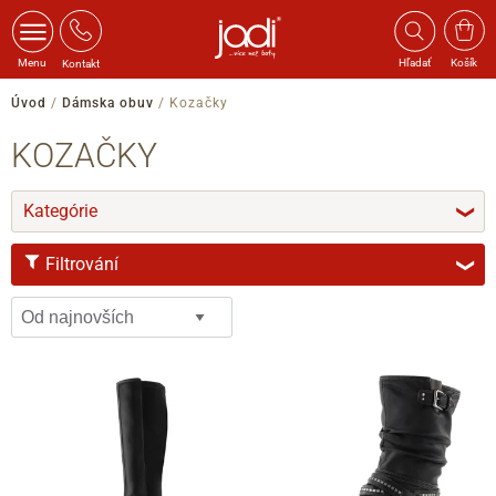
Menu
Hľadať
Košík
Kontakt
Úvod
/
Dámska obuv
/
Kozačky
KOZAČKY
Kategórie
❯
Filtrování
❯
VELIKOST
37
38
38.5
39
40
41
41.5
42
42.5
43
ŠÍŘKA