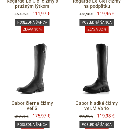
Regarde Le Ciel čižmy s
Regarde Le Ciel čižmy
pružným lýtkom
na podpätku
111,97 €
119,96 €
159,96 €
175,96 €
POSLEDNÁ ŠANCA
POSLEDNÁ ŠANCA
ZĽAVA 30 %
ZĽAVA 32 %
Gabor čierne čižmy
Gabor hladké čižmy
veľ.S
veľ.M Vario
175,97 €
119,98 €
219,96 €
199,96 €
POSLEDNÁ ŠANCA
POSLEDNÁ ŠANCA