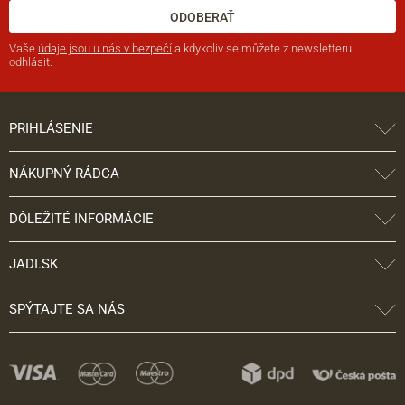
ODOBERAŤ
Vaše
údaje jsou u nás v bezpečí
a kdykoliv se můžete z newsletteru
odhlásit.
PRIHLÁSENIE
NÁKUPNÝ RÁDCA
DÔLEŽITÉ INFORMÁCIE
JADI.SK
SPÝTAJTE SA NÁS