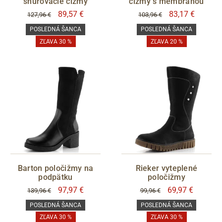
šnurovacie čižmy
čižmy s membránou
89,57 €
83,17 €
127,96 €
103,96 €
POSLEDNÁ ŠANCA
POSLEDNÁ ŠANCA
ZĽAVA 30 %
ZĽAVA 20 %
Barton poločižmy na
Rieker vyteplené
podpätku
poločižmy
97,97 €
69,97 €
139,96 €
99,96 €
POSLEDNÁ ŠANCA
POSLEDNÁ ŠANCA
ZĽAVA 30 %
ZĽAVA 30 %