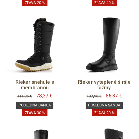
ZĽAVA 20 %
ZĽAVA 40 %
Rieker snehule s
Rieker vyteplené širšie
membránou
čižmy
78,37 €
86,37 €
111,96 €
107,96 €
POSLEDNÁ ŠANCA
POSLEDNÁ ŠANCA
ZĽAVA 30 %
ZĽAVA 20 %