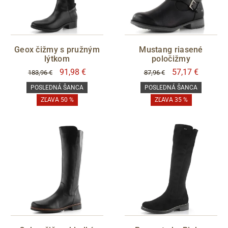
F 1/2
G
H
ZNAČKA
Geox čižmy s pružným
Mustang riasené
lýtkom
poločižmy
91,98 €
57,17 €
183,96 €
87,96 €
Ara
POSLEDNÁ ŠANCA
POSLEDNÁ ŠANCA
Barton
ZĽAVA 50 %
ZĽAVA 35 %
Caprice
Gabor
Geox
Jana
Legero
BARVY
Mustang
černá
šedá
Regarde le Ciel
hnědá
Remonte