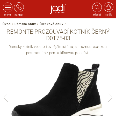
Menu
Hľadať
Košík
Kontakt
Úvod
/
Dámska obuv
/
Členková obuv
/
REMONTE PROZOUVACÍ KOTNÍK ČERNÝ
D0T75-03
Dámský kotník ve sportovnějším střihu, s pružnou vsadkou,
postranním zipem a klínovou podešví.