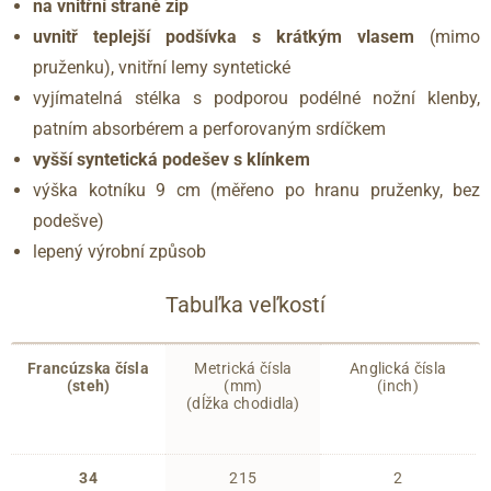
na vnitřní straně zip
uvnitř teplejší podšívka s krátkým vlasem
(mimo
pruženku), vnitřní lemy syntetické
vyjímatelná stélka s podporou podélné nožní klenby,
patním absorbérem a perforovaným srdíčkem
vyšší syntetická podešev s klínkem
výška kotníku 9 cm (měřeno po hranu pruženky, bez
podešve)
lepený výrobní způsob
Tabuľka veľkostí
Francúzska čísla
Metrická čísla
Anglická čísla
(steh)
(mm)
(inch)
(dĺžka chodidla)
34
215
2