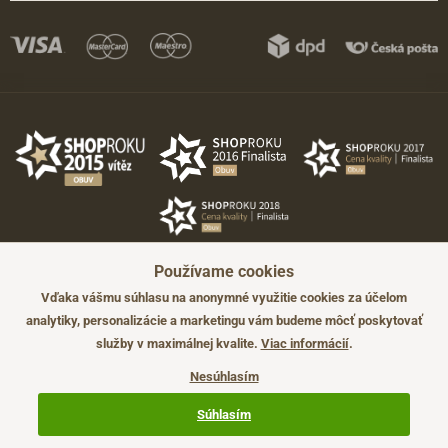
Používame cookies
Vďaka vášmu súhlasu na anonymné využitie cookies za účelom
analytiky, personalizácie a marketingu vám budeme môcť poskytovať
služby v maximálnej kvalite.
Viac informácií
.
©2026 JADI.sk. Užitie materiálov bez súhlasu nie je možné.
Údaje majú len informatívny charakter a môžu byť zmenené bez
Nesúhlasím
predchádzajúceho upozornenia.
Technicky zajišťuje
Simplia.cz
.
Súhlasím