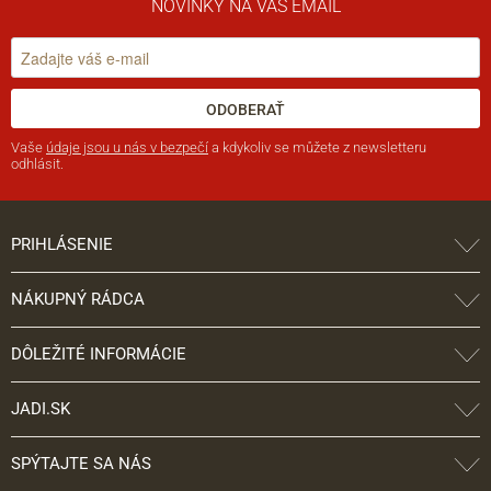
NOVINKY NA VÁŠ EMAIL
ODOBERAŤ
Vaše
údaje jsou u nás v bezpečí
a kdykoliv se můžete z newsletteru
odhlásit.
PRIHLÁSENIE
NÁKUPNÝ RÁDCA
DÔLEŽITÉ INFORMÁCIE
JADI.SK
SPÝTAJTE SA NÁS