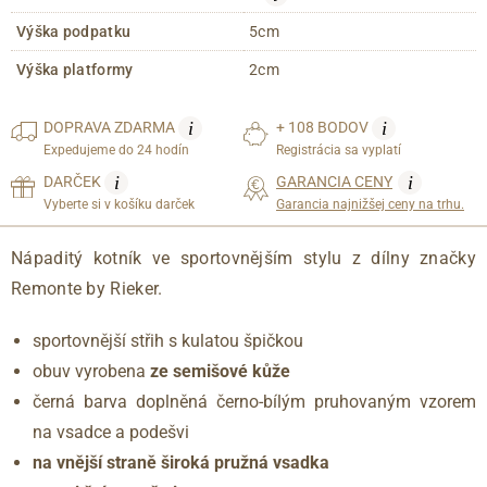
Výška podpatku
5cm
Výška platformy
2cm
i
i
DOPRAVA
ZDARMA
+ 108 BODOV
Expedujeme do 24 hodín
Registrácia sa vyplatí
i
i
DARČEK
GARANCIA CENY
Vyberte si v košíku darček
Garancia najnižšej ceny na trhu.
Nápaditý kotník ve sportovnějším stylu z dílny značky
Remonte by Rieker.
sportovnější střih s kulatou špičkou
obuv vyrobena
ze semišové kůže
černá barva doplněná černo-bílým pruhovaným vzorem
na vsadce a podešvi
na vnější straně široká pružná vsadka