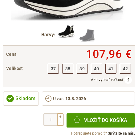
Barvy:
107,96 €
Cena
Velikost
37
38
39
40
41
42
Ako vybrať veľkosť
Skladom
U vás
:
13.8. 2026
+
VLOŽIŤ DO KOŠÍKA
-
Potrebujete poradiť?
Spýtajte sa nás.