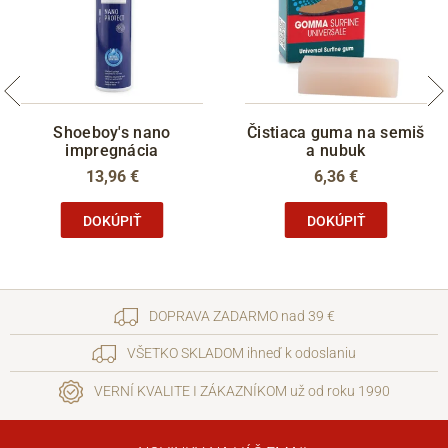
Shoeboy's nano
Čistiaca guma na semiš
impregnácia
a nubuk
13,96 €
6,36 €
DOKÚPIŤ
DOKÚPIŤ
DOPRAVA ZADARMO nad 39 €
VŠETKO SKLADOM ihneď k odoslaniu
VERNÍ KVALITE I ZÁKAZNÍKOM už od roku 1990