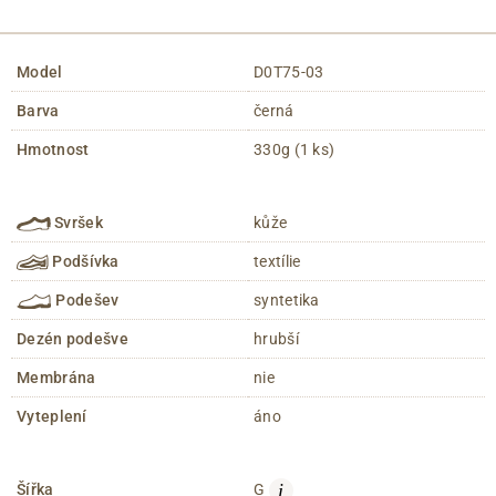
Model
D0T75-03
Barva
černá
Hmotnost
330g (1 ks)
Svršek
kůže
Podšívka
textílie
Podešev
syntetika
Dezén podešve
hrubší
Membrána
nie
Vyteplení
áno
i
Šířka
G