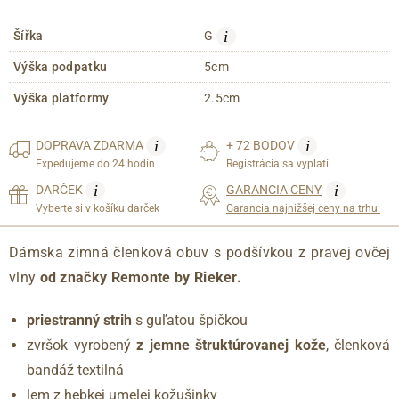
i
Šířka
G
Výška podpatku
5cm
Výška platformy
2.5cm
i
i
DOPRAVA
ZDARMA
+ 72 BODOV
Expedujeme do 24 hodín
Registrácia sa vyplatí
i
i
DARČEK
GARANCIA CENY
Vyberte si v košíku darček
Garancia najnižšej ceny na trhu.
Dámska zimná členková obuv s podšívkou z pravej ovčej
vlny
od značky Remonte by Rieker.
priestranný strih
s guľatou špičkou
zvršok vyrobený
z jemne štruktúrovanej kože
, členková
bandáž textilná
lem z hebkej umelej kožušinky