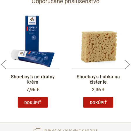
Odporúčané príslušenstvo
Shoeboy's neutrálny
Shoeboy's hubka na
krém
čistenie
7,96 €
2,36 €
DOKÚPIŤ
DOKÚPIŤ
DOPRAVA ZADARMO nad 39 €