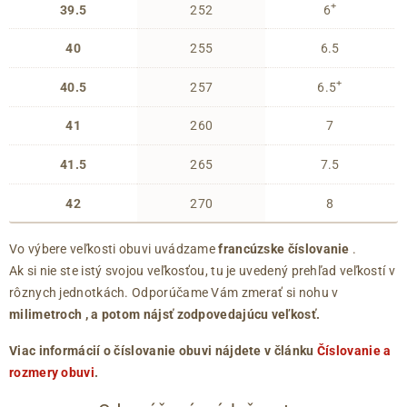
+
39.5
252
6
40
255
6.5
+
40.5
257
6.5
41
260
7
41.5
265
7.5
42
270
8
Vo výbere veľkosti obuvi uvádzame
francúzske číslovanie
.
Ak si nie ste istý svojou veľkosťou, tu je uvedený prehľad veľkostí v
rôznych jednotkách. Odporúčame Vám zmerať si nohu v
milimetroch
, a potom nájsť zodpovedajúcu veľkosť.
Viac informácií o číslovanie obuvi nájdete v článku
Číslovanie a
rozmery obuvi
.