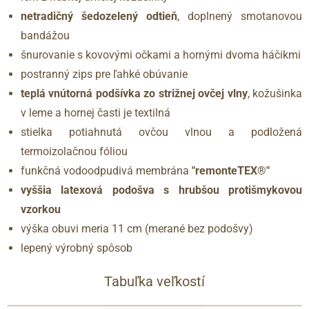
netradičný šedozelený odtieň
, doplnený smotanovou
bandážou
šnurovanie s kovovými očkami a hornými dvoma háčikmi
postranný zips pre ľahké obúvanie
teplá vnútorná podšívka zo strižnej ovčej vlny
, kožušinka
v leme a hornej časti je textilná
stielka potiahnutá ovčou vlnou a podložená
termoizolačnou fóliou
funkčná vodoodpudivá membrána
"remonteTEX®"
vyššia latexová podošva s hrubšou protišmykovou
vzorkou
výška obuvi meria 11 cm (merané bez podošvy)
lepený výrobný spôsob
Tabuľka veľkostí