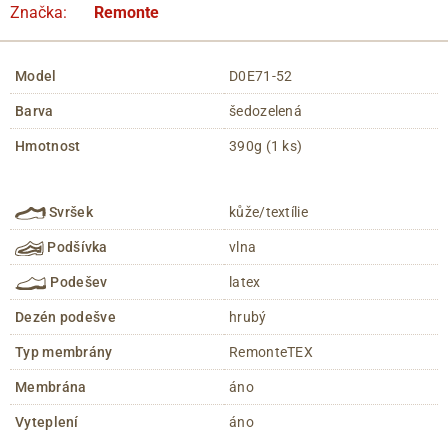
Značka:
Remonte
Model
D0E71-52
Barva
šedozelená
Hmotnost
390g (1 ks)
Svršek
kůže/textílie
Podšívka
vlna
Podešev
latex
Dezén podešve
hrubý
Typ membrány
RemonteTEX
Membrána
áno
Vyteplení
áno