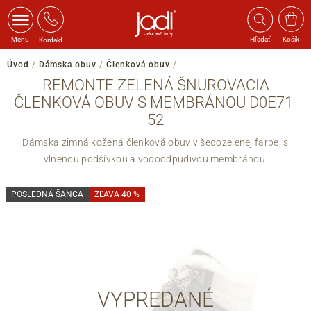
Menu
Hľadať
Košík
Kontakt
Úvod
/
Dámska obuv
/
Členková obuv
/
REMONTE ZELENÁ ŠNUROVACIA
ČLENKOVÁ OBUV S MEMBRÁNOU D0E71-
52
Dámska zimná kožená členková obuv v šedozelenej farbe, s
vlnenou podšívkou a vodoodpudivou membránou.
POSLEDNÁ ŠANCA
ZĽAVA 40 %
VYPREDANÉ