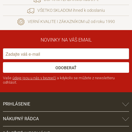
VŠETKO SKLADOM ihneď k odoslaniu
VERNÍ KVALITE I ZÁKAZNÍKOM už od roku 1990
NOVINKY NA VÁŠ EMAIL
ODOBERAŤ
Vaše
údaje jsou u nás v bezpečí
a kdykoliv se můžete z newsletteru
odhlásit.
PRIHLÁSENIE
NÁKUPNÝ RÁDCA