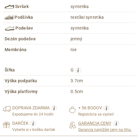
Svršek
syntetika
Podšívka
textílie/syntetika
Podešev
syntetika
Dezén podešve
jemný
Membrána
nie
i
Šířka
G
Výška podpatku
3.7cm
Výška platformy
0.5cm
i
i
DOPRAVA
ZDARMA
+ 56 BODOV
Expedujeme do 24 hodín
Registrácia sa vyplatí
i
i
DARČEK
GARANCIA CENY
Vyberte si v košíku darček
Garancia najnižšej ceny na trhu.