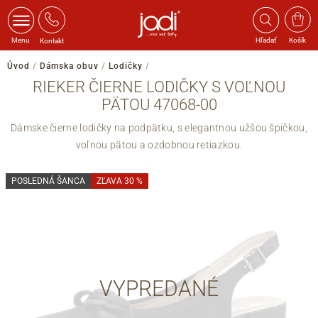
Menu
Hľadať
Košík
Kontakt
Úvod
/
Dámska obuv
/
Lodičky
/
RIEKER ČIERNE LODIČKY S VOĽNOU
PÄTOU 47068-00
Dámske čierne lodičky na podpätku, s elegantnou užšou špičkou,
voľnou pätou a ozdobnou retiazkou.
POSLEDNÁ ŠANCA
ZĽAVA 30 %
VYPREDANÉ