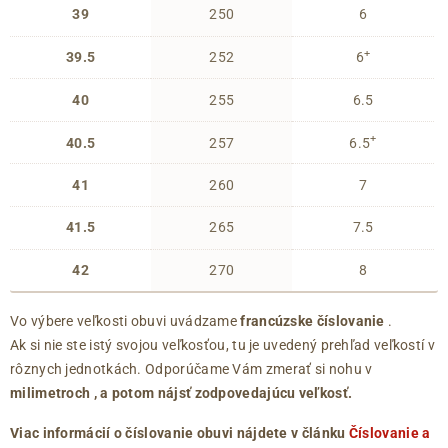
39
250
6
+
39.5
252
6
40
255
6.5
+
40.5
257
6.5
41
260
7
41.5
265
7.5
42
270
8
Vo výbere veľkosti obuvi uvádzame
francúzske číslovanie
.
Ak si nie ste istý svojou veľkosťou, tu je uvedený prehľad veľkostí v
rôznych jednotkách. Odporúčame Vám zmerať si nohu v
milimetroch
, a potom nájsť zodpovedajúcu veľkosť.
Viac informácií o číslovanie obuvi nájdete v článku
Číslovanie a