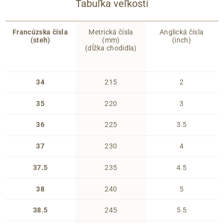
Tabuľka veľkostí
Francúzska čísla
Metrická čísla
Anglická čísla
(steh)
(mm)
(inch)
(dĺžka chodidla)
34
215
2
35
220
3
36
225
3.5
37
230
4
37.5
235
4.5
38
240
5
38.5
245
5.5