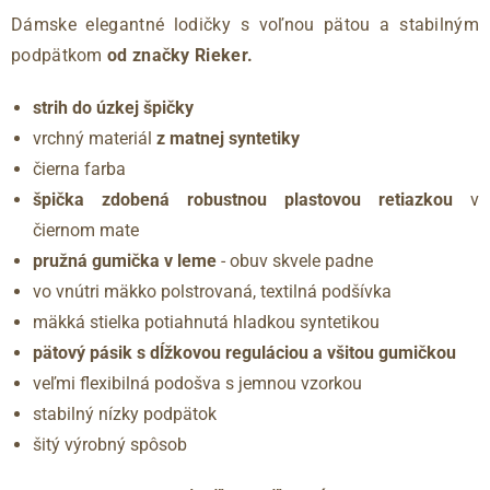
Dámske elegantné lodičky s voľnou pätou a stabilným
podpätkom
od značky Rieker.
strih do úzkej špičky
vrchný materiál
z matnej syntetiky
čierna farba
špička zdobená robustnou plastovou retiazkou
v
čiernom mate
pružná gumička v leme
- obuv skvele padne
vo vnútri mäkko polstrovaná, textilná podšívka
mäkká stielka potiahnutá hladkou syntetikou
pätový pásik s dĺžkovou reguláciou a všitou gumičkou
veľmi flexibilná podošva s jemnou vzorkou
stabilný nízky podpätok
šitý výrobný spôsob