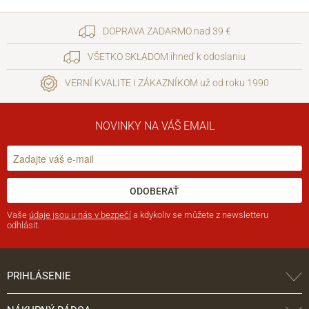
DOPRAVA ZADARMO nad 39 €
VŠETKO SKLADOM ihneď k odoslaniu
VERNÍ KVALITE I ZÁKAZNÍKOM už od roku 1990
NOVINKY NA VÁŠ EMAIL
ODOBERAŤ
Vaše
údaje jsou u nás v bezpečí
a kdykoliv se můžete z newsletteru
odhlásit.
PRIHLÁSENIE