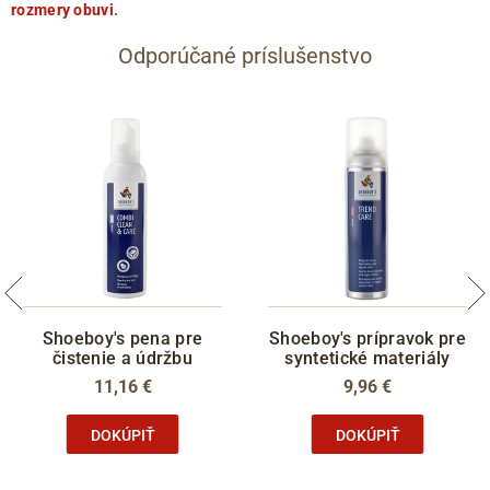
rozmery obuvi
.
Odporúčané príslušenstvo
Shoeboy's pena pre
Shoeboy's prípravok pre
čistenie a údržbu
syntetické materiály
11,16 €
9,96 €
DOKÚPIŤ
DOKÚPIŤ