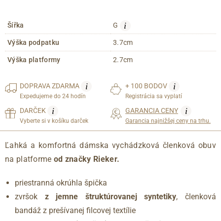
i
Šířka
G
Výška podpatku
3.7cm
Výška platformy
2.7cm
i
i
DOPRAVA
ZDARMA
+ 100 BODOV
Expedujeme do 24 hodín
Registrácia sa vyplatí
i
i
DARČEK
GARANCIA CENY
Vyberte si v košíku darček
Garancia najnižšej ceny na trhu.
Ľahká a komfortná dámska vychádzková členková obuv
na platforme
od značky Rieker.
priestranná okrúhla špička
zvršok
z jemne štruktúrovanej syntetiky
, členková
bandáž z prešívanej filcovej textílie