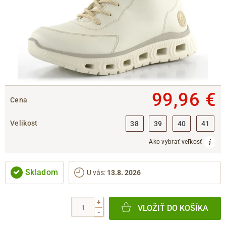
99,96 €
Cena
Velikost
38
39
40
41
Ako vybrať veľkosť
Skladom
U vás
:
13.8. 2026
+
VLOŽIŤ DO KOŠÍKA
-