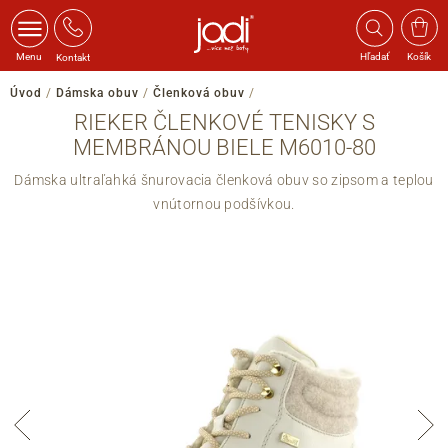
Menu
Hľadať
Košík
Kontakt
Úvod
/
Dámska obuv
/
Členková obuv
/
RIEKER ČLENKOVÉ TENISKY S
MEMBRÁNOU BIELE M6010-80
Dámska ultraľahká šnurovacia členková obuv so zipsom a teplou
vnútornou podšívkou.