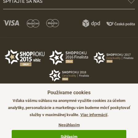
SPÝTAJTE SA NÁS
Používame cookies
Vďaka vášmu súhlasu na anonymné využitie cookies za účelom
analytiky, personalizácie a marketingu vám budeme môcť poskytovať
služby v maximálnej kvalite.
Viac informácií
.
©2026 JADI.sk. Užitie materiálov bez súhlasu nie je možné.
Údaje majú len informatívny charakter a môžu byť zmenené bez
Nesúhlasím
predchádzajúceho upozornenia.
Technicky zajišťuje
Simplia.cz
.
Súhlasím