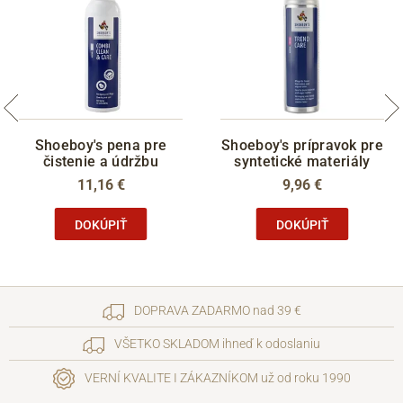
Shoeboy's pena pre
Shoeboy's prípravok pre
čistenie a údržbu
syntetické materiály
11,16 €
9,96 €
DOKÚPIŤ
DOKÚPIŤ
DOPRAVA ZADARMO nad 39 €
VŠETKO SKLADOM ihneď k odoslaniu
VERNÍ KVALITE I ZÁKAZNÍKOM už od roku 1990