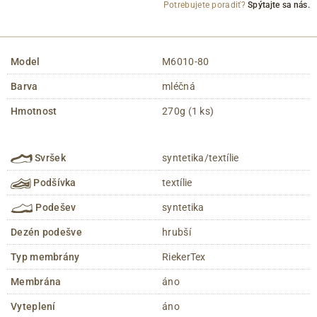
Potrebujete poradiť?
Spýtajte sa nás.
Model
M6010-80
Barva
mléčná
Hmotnost
270g (1 ks)
Svršek
syntetika/textílie
Podšívka
textílie
Podešev
syntetika
Dezén podešve
hrubší
Typ membrány
RiekerTex
Membrána
áno
Vyteplení
áno