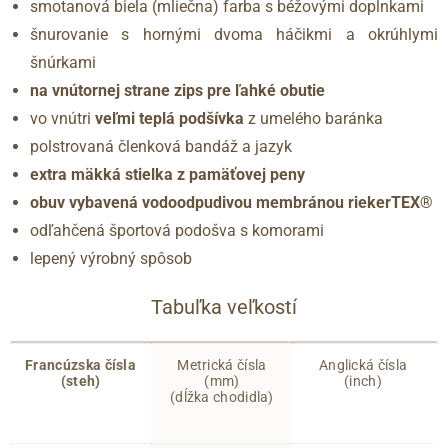
smotanová biela (mliečna) farba s béžovými doplnkami
šnurovanie s hornými dvoma háčikmi a okrúhlymi
šnúrkami
na vnútornej strane zips pre ľahké obutie
vo vnútri
veľmi teplá podšívka
z umelého baránka
polstrovaná členková bandáž a jazyk
extra mäkká stielka z pamäťovej peny
obuv vybavená vodoodpudivou membránou riekerTEX®
odľahčená športová podošva s komorami
lepený výrobný spôsob
Tabuľka veľkostí
Francúzska čísla
Metrická čísla
Anglická čísla
(steh)
(mm)
(inch)
(dĺžka chodidla)