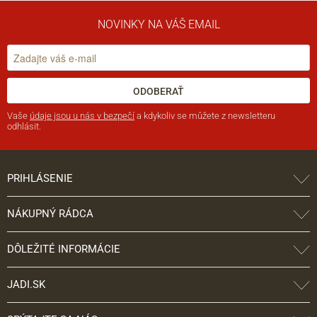
NOVINKY NA VÁŠ EMAIL
ODOBERAŤ
Vaše
údaje jsou u nás v bezpečí
a kdykoliv se můžete z newsletteru
odhlásit.
PRIHLÁSENIE
NÁKUPNÝ RÁDCA
DÔLEŽITÉ INFORMÁCIE
JADI.SK