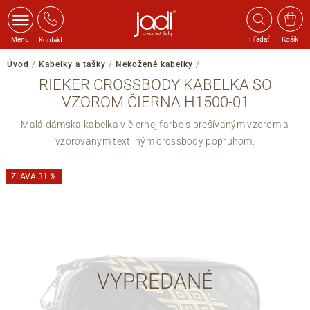
Menu
Hľadať
Košík
Kontakt
Úvod
/
Kabelky a tašky
/
Nekožené kabelky
/
RIEKER CROSSBODY KABELKA SO
VZOROM ČIERNA H1500-01
Malá dámska kabelka v čiernej farbe s prešívaným vzorom a
vzorovaným textilným crossbody popruhom.
ZĽAVA 31 %
VYPREDANÉ