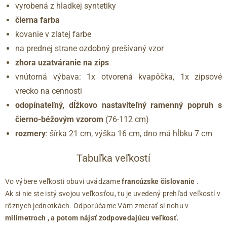
vyrobená z hladkej syntetiky
čierna farba
kovanie v zlatej farbe
na prednej strane ozdobný prešívaný vzor
zhora uzatváranie na zips
vnútorná výbava: 1x otvorená kvapôčka, 1x zipsové
vrecko na cennosti
odopínateľný, dĺžkovo nastaviteľný ramenný popruh s
čierno-béžovým vzorom
(76-112 cm)
rozmery
: šírka 21 cm, výška 16 cm, dno má hĺbku 7 cm
Tabuľka veľkostí
Vo výbere veľkosti obuvi uvádzame
francúzske číslovanie
.
Ak si nie ste istý svojou veľkosťou, tu je uvedený prehľad veľkostí v
rôznych jednotkách. Odporúčame Vám zmerať si nohu v
milimetroch
, a potom nájsť zodpovedajúcu veľkosť.