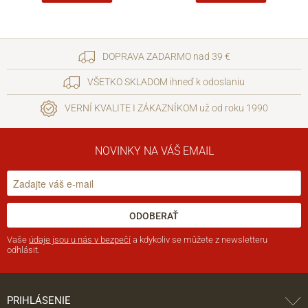
DOPRAVA ZADARMO nad 39 €
VŠETKO SKLADOM ihneď k odoslaniu
VERNÍ KVALITE I ZÁKAZNÍKOM už od roku 1990
NOVINKY NA VÁŠ EMAIL
ODOBERAŤ
Vaše
údaje jsou u nás v bezpečí
a kdykoliv se můžete z newsletteru
odhlásit.
PRIHLÁSENIE