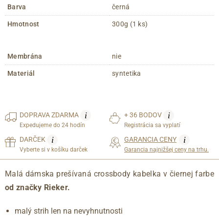
Barva
černá
Hmotnost
300g (1 ks)
Membrána
nie
Materiál
syntetika
i
i
DOPRAVA
ZDARMA
+ 36 BODOV
Expedujeme do 24 hodín
Registrácia sa vyplatí
i
i
DARČEK
GARANCIA CENY
Vyberte si v košíku darček
Garancia najnižšej ceny na trhu.
Malá dámska prešívaná crossbody kabelka v čiernej farbe
od značky Rieker.
malý strih len na nevyhnutnosti