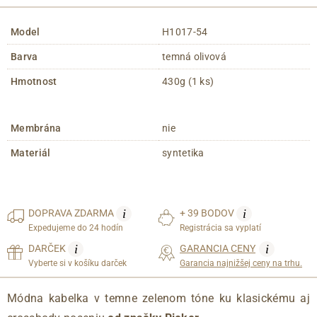
Model
H1017-54
Barva
temná olivová
Hmotnost
430g (1 ks)
Membrána
nie
Materiál
syntetika
i
i
DOPRAVA
ZDARMA
+ 39 BODOV
Expedujeme do 24 hodín
Registrácia sa vyplatí
i
i
DARČEK
GARANCIA CENY
Vyberte si v košíku darček
Garancia najnižšej ceny na trhu.
Módna kabelka v temne zelenom tóne ku klasickému aj