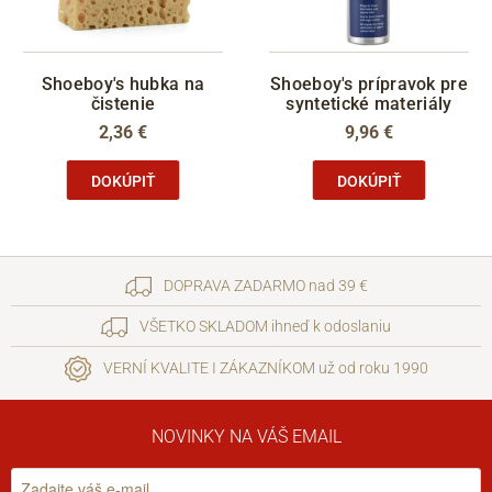
Shoeboy's hubka na
Shoeboy's prípravok pre
čistenie
syntetické materiály
2,36 €
9,96 €
DOKÚPIŤ
DOKÚPIŤ
DOPRAVA ZADARMO nad 39 €
VŠETKO SKLADOM ihneď k odoslaniu
VERNÍ KVALITE I ZÁKAZNÍKOM už od roku 1990
NOVINKY NA VÁŠ EMAIL