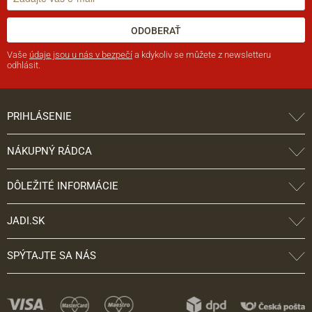
ODOBERAŤ
Vaše
údaje jsou u nás v bezpečí
a kdykoliv se můžete z newsletteru
odhlásit.
PRIHLÁSENIE
NÁKUPNÝ RÁDCA
DÔLEŽITÉ INFORMÁCIE
JADI.SK
SPÝTAJTE SA NÁS