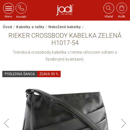
Menu
Hľadať
Košík
Kontakt
Úvod
/
Kabelky a tašky
/
Nekožené kabelky
/
RIEKER CROSSBODY KABELKA ZELENÁ
H1017-54
Trendová crossbody kabelka v temne olivovom odtieni s
farebnými kvietkami.
POSLEDNÁ ŠANCA
ZĽAVA 30 %