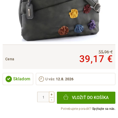
55,96 €
39,17 €
Cena
Skladom
U vás
:
12.8. 2026
+
VLOŽIŤ DO KOŠÍKA
-
Potrebujete poradiť?
Spýtajte sa nás.