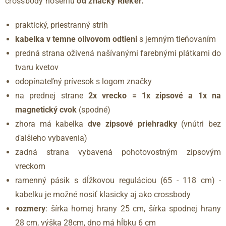
crossbody noseniu
od značky Rieker.
praktický, priestranný strih
kabelka v temne olivovom odtieni
s jemným tieňovaním
predná strana oživená našívanými farebnými plátkami do
tvaru kvetov
odopínateľný prívesok s logom značky
na prednej strane
2x vrecko = 1x zipsové a 1x na
magnetický cvok
(spodné)
zhora má kabelka
dve zipsové priehradky
(vnútri bez
ďalšieho vybavenia)
zadná strana vybavená pohotovostným zipsovým
vreckom
ramenný pásik s dĺžkovou reguláciou (65 - 118 cm) -
kabelku je možné nosiť klasicky aj ako crossbody
rozmery
: šírka hornej hrany 25 cm, šírka spodnej hrany
28 cm, výška 28cm, dno má hĺbku 6 cm